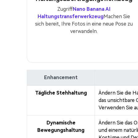
Zugriff
Nano Banana AI
Haltungstransferwerkzeug
Machen Sie
sich bereit, Ihre Fotos in eine neue Pose zu
verwandeln.
Enhancement
Tägliche Stehhaltung
Ändern Sie die Ha
das unsichtbare G
Verwenden Sie au
Dynamische
Ändern Sie das O
Bewegungshaltung
und einem natürl
Kostüme und Detai