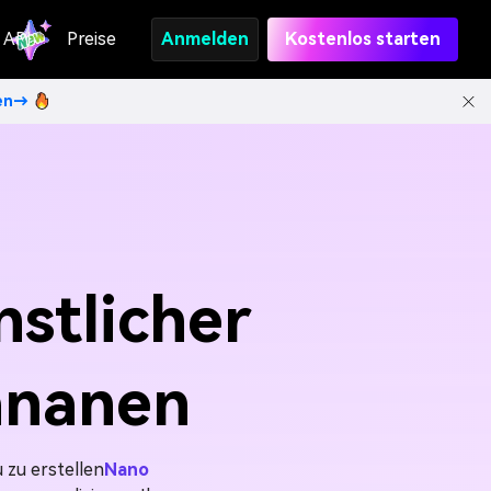
API
Preise
Anmelden
Kostenlos starten
ten→
nstlicher
ananen
 zu erstellen
Nano