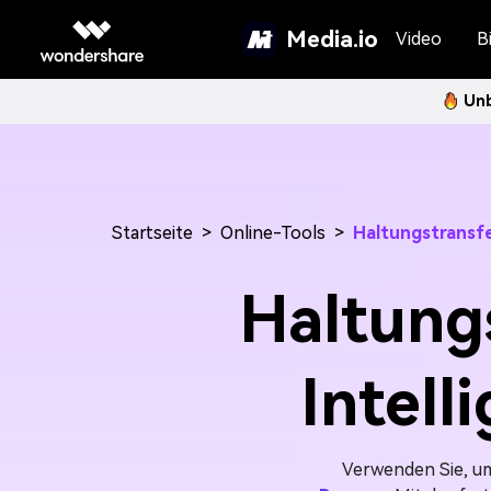
Media.io
Video
Bi
Unb
Startseite
>
Online-Tools
>
Haltungstransf
Haltungs
Intel
Verwenden Sie, um