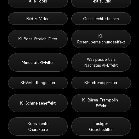
Alle Tools
Text zu Bild
Bild zu Video
Geschlechtertausch
KI-
KI-Boss-Streich-Filter
Rosenüberreichungseffekt
Was passiert als
Minecraft KI-Filter
Nächstes KI-Effekt
KI-Verhaftungsfilter
KI-Lebendig-Filter
KI-Bären-Trampolin-
KI-Schmelzeneffekt
Effekt
Konsistente
Lustiger
Charaktere
Gesichtsfilter