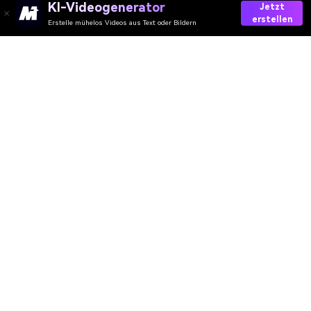
KI-Videogenerator
Jetzt
erstellen
Erstelle mühelos Videos aus Text oder Bildern
Generate AI Shirtless Plumber Prank
Media.io Online Tools Quality Rating：
4.7 (162,357 Votes)
AI-Video
AI-Bild
AI-Audio
AI-Effekte