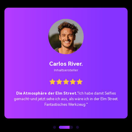
Jenny T.
TikTok/Horror-Fans
Sofortige Freddy-Atmosphäre.
"Kein Codieren, kein manuelles
Mixen-einfach hochladen & Boom, Freddie ist in Ihrer Ecke."