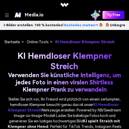
Media.io
Try Free
en. 100 % kostenlos!
Kostenlos starten→
Unbegrenzt KI-Bilder erstel
Startseite
>
Online-Tools
>
KI Hemdloser Klempner Streich
KI Hemdloser Klempner
Streich
Verwenden Sie künstliche Intelligenz, um
jedes Foto in einen viralen Shirtless
Klempner Prank zu verwandeln
Stellen Sie sich vor, Ihr Freund wird plötzlich von einem zerlumpten,
hemdlosen Klempner besucht-genau das ist unser
KI Hemdloser
Klempner Streich
Werkzeuge erstellen. Powered by NB/Seedream
Image-zu-Image-Modell Laden Sie beliebige Fotos hoch und
generieren Sie ein lustiges hochwertiges Bild
KI spielt Streich mit
Klempner ohne Hemd
. Perfekt für TikTok Trends, Instagram Reels