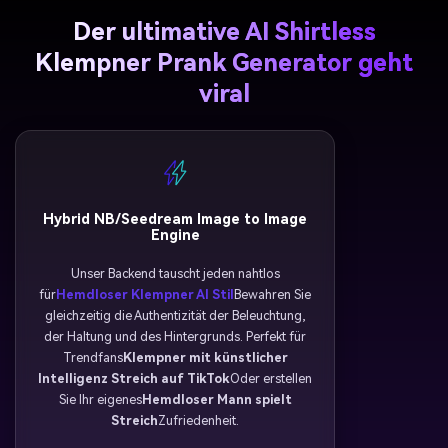
Der ultimative AI Shirtless
Klempner Prank Generator geht
viral
Hybrid NB/Seedream Image to Image
Engine
Unser Backend tauscht jeden nahtlos
für
Hemdloser Klempner AI Stil
Bewahren Sie
gleichzeitig die Authentizität der Beleuchtung,
der Haltung und des Hintergrunds. Perfekt für
Trendfans
Klempner mit künstlicher
Intelligenz Streich auf TikTok
Oder erstellen
Sie Ihr eigenes
Hemdloser Mann spielt
Streich
Zufriedenheit.