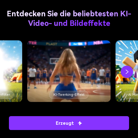
Entdecken Sie die beliebtesten KI-
Video- und Bildeffekte
king-Effekt
AI Minecraft-Filter
KI-Twer
Erzeugt