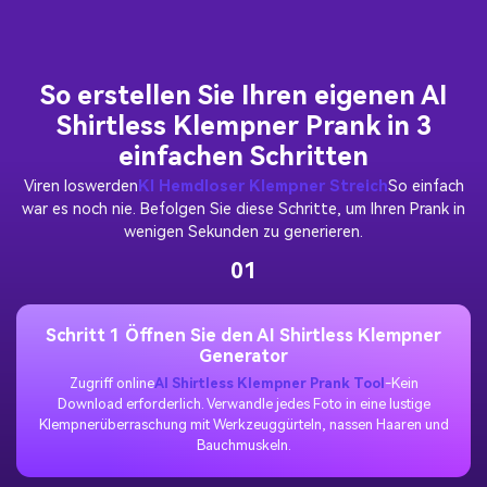
So erstellen Sie Ihren eigenen AI
Shirtless Klempner Prank in 3
einfachen Schritten
Viren loswerden
KI Hemdloser Klempner Streich
So einfach
war es noch nie. Befolgen Sie diese Schritte, um Ihren Prank in
wenigen Sekunden zu generieren.
01
Schritt 1 Öffnen Sie den AI Shirtless Klempner
Generator
Zugriff online
AI Shirtless Klempner Prank Tool
-Kein
Download erforderlich. Verwandle jedes Foto in eine lustige
Klempnerüberraschung mit Werkzeuggürteln, nassen Haaren und
Bauchmuskeln.