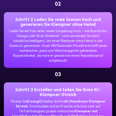
02
Schritt 2 Laden Sie reale Szenen hoch und
generieren Sie Klempner ohne Hemd
Laden Sie ein Foto einer realen Umgebung hoch – wie Ihre Küche,
Garage oder Ihren Hinterhof – und verwenden Sie dann
künstliche Intelligenz, um einen Klempner ohne Hemd in der
Szene zu generieren. Unser NB/Seedream-Modell erschafft einen
realistischen, jeans und Werkzeuggürtel gekleideten
Rippenarbeiter, als wäre er gerade bei einem Reparaturanruf
aufgetaucht.
03
Schritt 3 Erstellen und teilen Sie Ihren KI-
Klempner-Streich
Klicken Sie
Erzeugt
Erstellen Sie Ihre
KI Hemdloser Klempner
Streich
. Downloaden und an Freunde schicken oder auf
TikTok/Instagram posten-mitmachen
Klempner mit