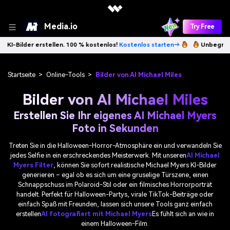
Media.io
Try Free
llen. 100 % kostenlos!
Kostenlos starten→
Unbegrenzt KI-Bilder erst
Startseite
>
Online-Tools
>
Bilder von AI Michael Miles
Bilder von AI Michael Miles
Erstellen Sie Ihr eigenes AI Michael Myers
Foto in Sekunden
Treten Sie in die Halloween-Horror-Atmosphäre ein und verwandeln Sie
jedes Selfie in ein erschreckendes Meisterwerk. Mit unseren
AI Michael
Myers Filter
, können Sie sofort realistische Michael Myers KI-Bilder
generieren – egal ob es sich um eine gruselige Türszene, einen
Schnappschuss im Polaroid-Stil oder ein filmisches Horrorporträt
handelt. Perfekt für Halloween-Partys, virale TikTok-Beiträge oder
einfach Spaß mit Freunden, lassen sich unsere Tools ganz einfach
erstellen
AI fotografiert mit Michael Myers
Es fühlt sich an wie in
einem Halloween-Film.