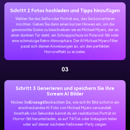
Schritt 2 Fotos hochladen und Tipps hinzufügen
Wählen Sie das Selfie oder Porträt aus, das Sie konvertieren
möchten. Geben Sie dann einen kurzen Hinweis ein, um die
gewünschte Szene zu beschreiben-sei es Michael Myers, der an
einer dunklen Tür steht, ein Schnappschuss im Polaroid-Stil oder
eine schmutzige Retro-Atmosphäre. Der AI Michael Myers Filter
passt sich deinen Anweisungen an, um den perfekten
Horroreffekt zu erzielen.
03
Schritt 3 Generieren und speichern Sie Ihre
Scream AI Bilder
Klicken Sie
Erzeugt
Beobachten Sie, wie sich Ihr Bild sofort in ein
erschreckendes KI-Foto von Michael Myers verwandelt.
Innerhalb von Sekunden kannst du ein realistisches Porträt im
Horror-Stil herunterladen, es auf TikTok oder Instagram teilen
oder auf deiner nächsten Halloween-Party zeigen.