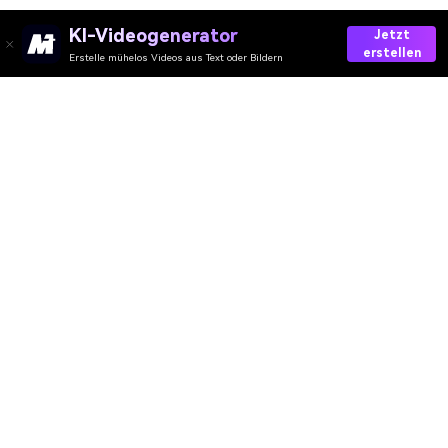
KI-Videogenerator
Jetzt
erstellen
Erstelle mühelos Videos aus Text oder Bildern
Generate My Michael Myers Photo
Media.io Online Tools Quality Rating：
4.7 (162,357 Votes)
AI-Video
AI-Bild
AI-Audio
AI-Effekte