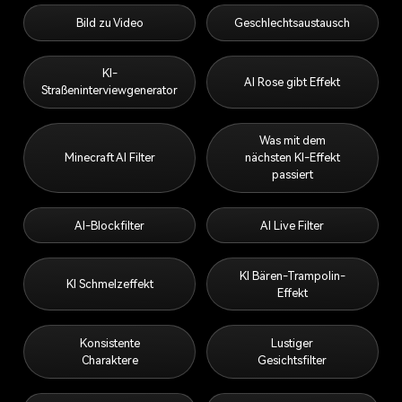
Bild zu Video
Geschlechtsaustausch
KI-
AI Rose gibt Effekt
Straßeninterviewgenerator
Was mit dem
Minecraft AI Filter
nächsten KI-Effekt
passiert
AI-Blockfilter
AI Live Filter
KI Bären-Trampolin-
KI Schmelzeffekt
Effekt
Konsistente
Lustiger
Charaktere
Gesichtsfilter