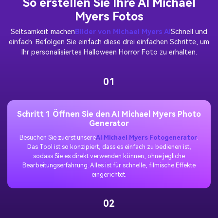
So erstellen Sie Ihre AI Michael
Myers Fotos
Seltsamkeit machen
Bilder von Michael Myers AI
Schnell und
einfach. Befolgen Sie einfach diese drei einfachen Schritte, um
Ihr personalisiertes Halloween Horror Foto zu erhalten.
01
Schritt 1 Öffnen Sie den AI Michael Myers Photo
Generator
Besuchen Sie zuerst unsere
AI Michael Myers Fotogenerator
.
Das Tool ist so konzipiert, dass es einfach zu bedienen ist,
sodass Sie es direkt verwenden können, ohne jegliche
Bearbeitungserfahrung. Alles ist für schnelle, filmische Effekte
eingerichtet.
02