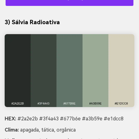
3) Sálvia Radioativa
HEX:
#2a2e2b #3f4a43 #677b6e #a3b59e #e1dcc8
Clima:
apagada, tática, orgânica