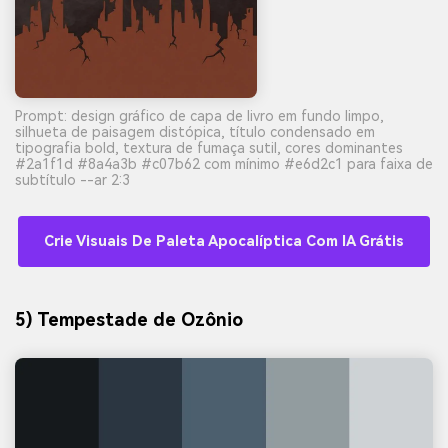
Prompt: design gráfico de capa de livro em fundo limpo,
silhueta de paisagem distópica, título condensado em
tipografia bold, textura de fumaça sutil, cores dominantes
#2a1f1d #8a4a3b #c07b62 com mínimo #e6d2c1 para faixa de
subtítulo --ar 2:3
Crie Visuais De Paleta Apocalíptica Com IA Grátis
5) Tempestade de Ozônio