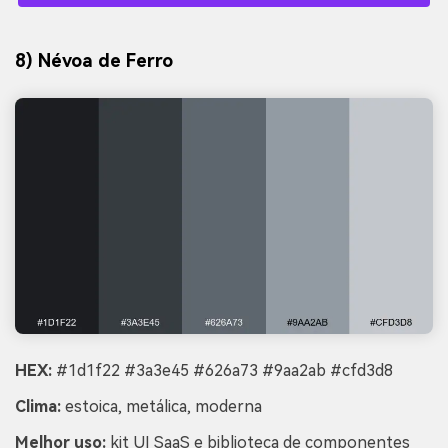
8) Névoa de Ferro
HEX:
#1d1f22 #3a3e45 #626a73 #9aa2ab #cfd3d8
Clima:
estoica, metálica, moderna
Melhor uso:
kit UI SaaS e biblioteca de componentes