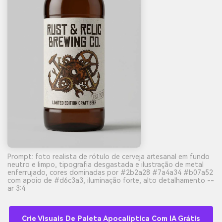
Prompt: foto realista de rótulo de cerveja artesanal em fundo
neutro e limpo, tipografia desgastada e ilustração de metal
enferrujado, cores dominadas por #2b2a28 #7a4a34 #b07a52
com apoio de #d6c3a3, iluminação forte, alto detalhamento --
ar 3:4
Crie Visuais De Paleta Apocalíptica Com IA Grátis