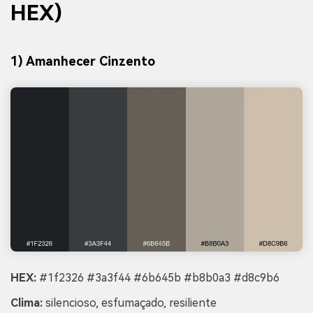
HEX)
1) Amanhecer Cinzento
HEX:
#1f2326 #3a3f44 #6b645b #b8b0a3 #d8c9b6
Clima:
silencioso, esfumaçado, resiliente