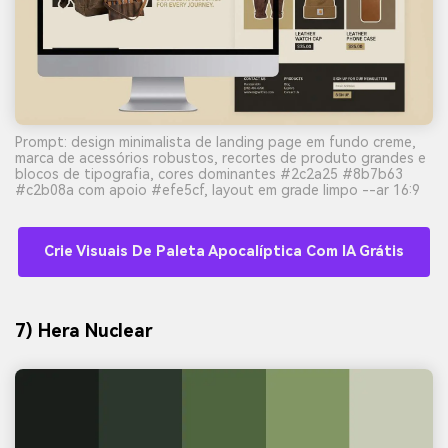
Prompt: design minimalista de landing page em fundo creme,
marca de acessórios robustos, recortes de produto grandes e
blocos de tipografia, cores dominantes #2c2a25 #8b7b63
#c2b08a com apoio #efe5cf, layout em grade limpo --ar 16:9
Crie Visuais De Paleta Apocalíptica Com IA Grátis
7) Hera Nuclear