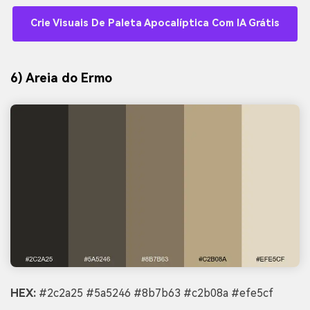
Crie Visuais De Paleta Apocalíptica Com IA Grátis
6) Areia do Ermo
HEX:
#2c2a25 #5a5246 #8b7b63 #c2b08a #efe5cf