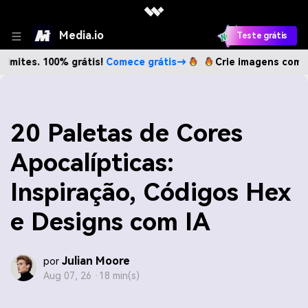
Media.io
Teste grátis
100% grátis!
Comece grátis→
Crie imagens com IA sem limi
20 Paletas de Cores
Apocalípticas:
Inspiração, Códigos Hex
e Designs com IA
Julian Moore
por
Aug 07, 26 ·
18 min(s)