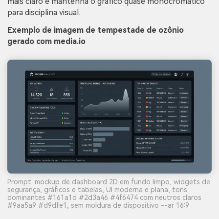
mais claro e mantenha o gráfico quase monocromático
para disciplina visual.
Exemplo de imagem de tempestade de ozônio
gerado com media.io
Prompt: mockup de dashboard 2D em fundo limpo, widgets de
segurança, gráficos e tabelas, UI moderna e plana, tons
dominantes #161a1d #2d3a46 #4f6474 com neutros claros
#9aa5a9 #d9dfe1, sem moldura de dispositivo --ar 16:9