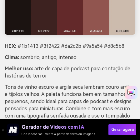
HEX:
#1b1413 #3f2422 #6a2c2b #9a5a54 #d8c5b8
Clima:
sombrio, antigo, intenso
Melhor uso:
arte de capa de podcast para contação de
histórias de terror
Tons de vinho escuro e argila seca lembram couro antigo
e tijolos velhos. A paleta funciona bem em tamanhos
pequenos, sendo ideal para capas de podcast e designs
pensados para miniaturas. Combine o tom mais escuro
com uma tipografia serifada ousada e use o tom pálido
para uma faixa limpa de título. Mantenha o contraste
Gerador de Vídeos com IA
alto e evite tons vibrantes que quebrariam o clima de
Gerar agora
Crie vídeos facilmente a partir de texto ou imagens
época.