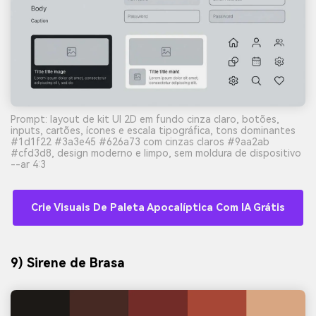
Prompt: layout de kit UI 2D em fundo cinza claro, botões,
inputs, cartões, ícones e escala tipográfica, tons dominantes
#1d1f22 #3a3e45 #626a73 com cinzas claros #9aa2ab
#cfd3d8, design moderno e limpo, sem moldura de dispositivo
--ar 4:3
Crie Visuais De Paleta Apocalíptica Com IA Grátis
9) Sirene de Brasa