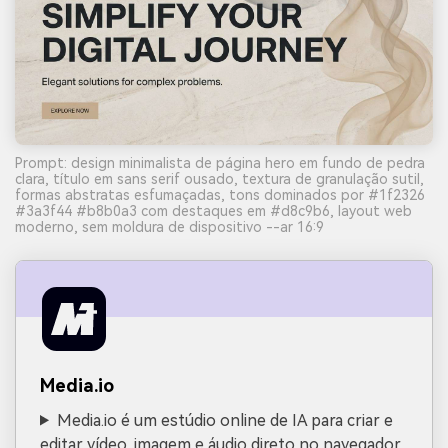
Prompt: design minimalista de página hero em fundo de pedra
clara, título em sans serif ousado, textura de granulação sutil,
formas abstratas esfumaçadas, tons dominados por #1f2326
#3a3f44 #b8b0a3 com destaques em #d8c9b6, layout web
moderno, sem moldura de dispositivo --ar 16:9
Media.io
Media.io é um estúdio online de IA para criar e
editar vídeo, imagem e áudio direto no navegador.