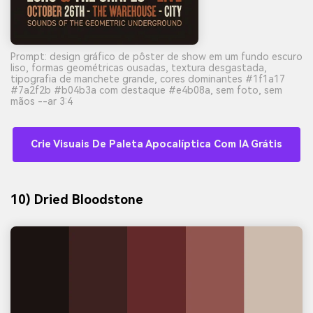
Prompt: design gráfico de pôster de show em um fundo escuro
liso, formas geométricas ousadas, textura desgastada,
tipografia de manchete grande, cores dominantes #1f1a17
#7a2f2b #b04b3a com destaque #e4b08a, sem foto, sem
mãos --ar 3:4
Crie Visuais De Paleta Apocalíptica Com IA Grátis
10) Dried Bloodstone