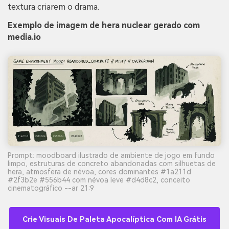
textura criarem o drama.
Exemplo de imagem de hera nuclear gerado com
media.io
Prompt: moodboard ilustrado de ambiente de jogo em fundo
limpo, estruturas de concreto abandonadas com silhuetas de
hera, atmosfera de névoa, cores dominantes #1a211d
#2f3b2e #556b44 com névoa leve #d4d8c2, conceito
cinematográfico --ar 21:9
Crie Visuais De Paleta Apocalíptica Com IA Grátis