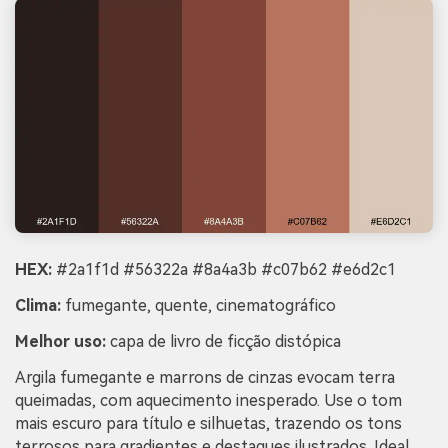
HEX:
#2a1f1d #56322a #8a4a3b #c07b62 #e6d2c1
Clima:
fumegante, quente, cinematográfico
Melhor uso:
capa de livro de ficção distópica
Argila fumegante e marrons de cinzas evocam terra
queimadas, com aquecimento inesperado. Use o tom
mais escuro para título e silhuetas, trazendo os tons
terrosos para gradientes e destaques ilustrados. Ideal