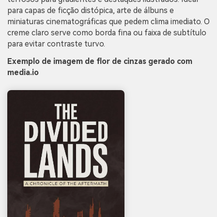
Crie imagens com
para capas de ficção distópica, arte de álbuns e
IA sem limites.
miniaturas cinematográficas que pedem clima imediato. O
100% grátis!
creme claro serve como borda fina ou faixa de subtítulo
para evitar contraste turvo.
Comece Grátis →
Exemplo de imagem de flor de cinzas gerado com
media.io