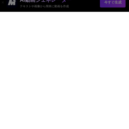
今すぐ生成
テキストや画像から簡単に動画を作成
AI動画ジェネレーター
AI画像ジェネレーター
AI音楽ジェネレーター
AIテンプレート＆フィルター
AI透かし除去
リソース