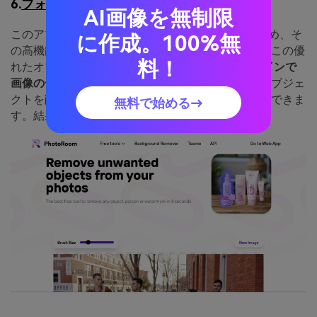
6.
フォトルーム
AI画像を無制限
このアプリは Web、iOS、Android で利用できるため、そ
に作成。100%無
の高機能さでユーザーを驚かせることができます。この優
料！
れたオブジェクト リムーバーを使用して、
オンラインで
画像の一部を削除する
こともできます。さらに、オブジェ
クトを削除するだけでなく、背景全体も一緒に削除できま
無料で始める→
す。結果の正確性も保証されています。