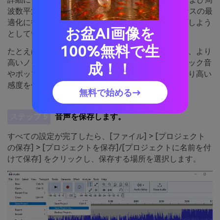
波数平滑化 (バンド) がアナライザーのパフォーマンスの最
適化に役立ちます。選択する値は、クリーンアップしよう
お盆AI画像を
としている特定のオーディオによって異なります。
100%無料で生
たとえば、録音からヒスノイズを除去したい場合は、より
高いノイズ除去レベルを使用する必要があり、クリック音
成！！
やポップノイズを除去しようとしている場合は、より高い
感度を使用する必要があります。
無料で始める→
ステップ 5
音声を保存します。
すべての設定が完了したら、[ファイル] > [プロジェクト
の保存] > [プロジェクトを保存]/[プロジェクトに名前を付
けて保存] をクリックし、保存する場所を選択します。