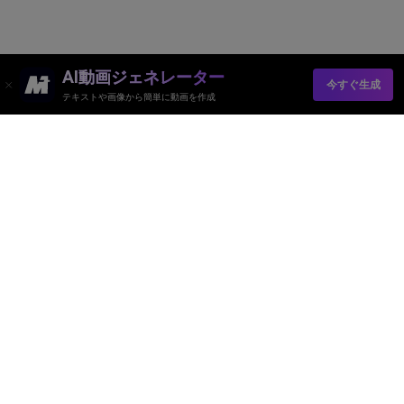
AI動画ジェネレーター
今すぐ生成
テキストや画像から簡単に動画を作成
AI動画ジェネレーター
AI画像ジェネレーター
AI音楽ジェネレーター
AIテンプレート＆フィルター
AI透かし除去