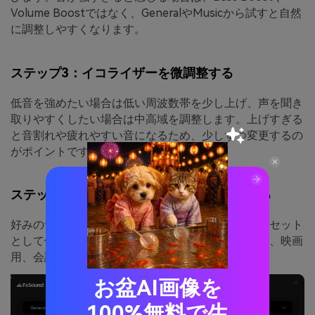
Volume Boostではなく、GeneralやMusicから試すと自然
に調整しやすくなります。
ステップ3：イコライザーを微調整する
低音を強めたい場合は低い周波数帯を少し上げ、声を聞き
取りやすくしたい場合は中高域を調整します。上げすぎる
と音割れや疲れやすい音になるため、少しずつ変更するの
がポイントです。
ステップ4：設定をプリセットとして保存する
好みの音に調整できたら、メニューから新しいプリセット
として保存できます。スピーカー用、ヘッドホン用、映画
用、会議用などに分けて保存しておくと便利です。
お盆AI画像を
100%無料で生