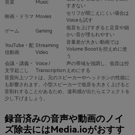
音楽
Music
すぎない
セリフが聞こえにくい場合は
映画・ドラマ
Movies
Voiceも試す
低音を上げすぎると足音や細
ゲーム
Gaming
かい音が埋もれやすい
音量差が大きい動画では
YouTube・配
Streaming
Volume Boostを控えめに使
信動画
Video
う
会議・講義・
Voice /
声の帯域を強調し、低音は控
文字起こし
Transcription
えめにする
音質向上ソフトは、元のスピーカーやヘッドホンの性能に
も影響されます。小型スピーカーで低音を大きく上げると
音割れすることがあるため、違和感が出たらエフェクトを
少し下げましょう。
録音済みの音声や動画のノイ
ズ除去にはMedia.ioがおすす