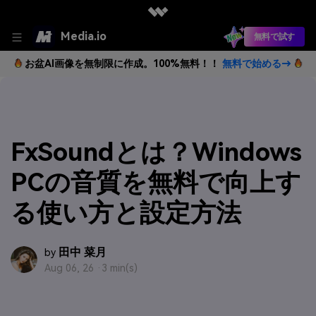
Media.io
無料で試す
お盆AI画像を無制限に作成。100%無料！！
無料で始める→
FxSoundとは？Windows
PCの音質を無料で向上す
る使い方と設定方法
田中 菜月
by
Aug 06, 26 ·
3 min(s)