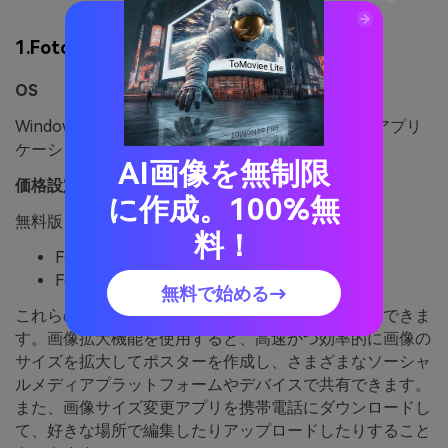
1.Fotor
OS
Windows と Mac の両方に対応する Web ベースのアプリ
ケーション
AI画像を無制限
価格設定
に作成。100%無
無料版とサブスクリプションプランもありますが、
料！
Fotor Pro 月額 8.99 ドル
Fotor Pro 年額 39.99 ドル
無料で始める→
これらのツールはビデオの拡大と編集ツールが利用できま
す。画像拡大機能を使用すると、高速かつ効率的に画像の
サイズを拡大してポスターを作成し、さまざまなソーシャ
ルメディアプラットフォームやデバイスで共有できます。
また、画像サイズ変更アプリを携帯電話にダウンロードし
て、好きな場所で編集したりアップロードしたりすること