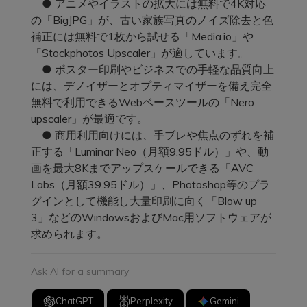
● アニメやイラストの拡大には無料で4K対応
の「BigJPG」が、古い家族写真のノイズ除去と色
補正には無料で1枚から試せる「Media.io」や
「Stockphotos Upscaler」が適しています。
● ポスター印刷やビジネスでの手軽な品質向上
には、デノイザーとオプティマイザーを備え完全
無料で利用できるWebベースツールの「Nero
upscaler」が最適です。
● 商用利用向けには、手ブレや焦点のずれを補
正する「Luminar Neo（月額9.95ドル）」や、動
画を最大8Kまでアップスケールできる「AVC
Labs（月額39.95ドル）」、Photoshop等のプラ
グインとして機能し大量印刷に向く「Blow up
3」などのWindowsおよびMac用ソフトウェアが
求められます。
Ask AI for a summary
ChatGPT
Perplexity
Gemini