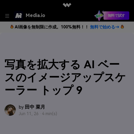
Media.io
無料で試す
AI画像を無制限に作成。100%無料！！
無料で始める→
写真を拡大する AI ベー
スのイメージアップスケ
ーラー トップ 9
田中 菜月
by
Jun 11, 26 ·
4 min(s)