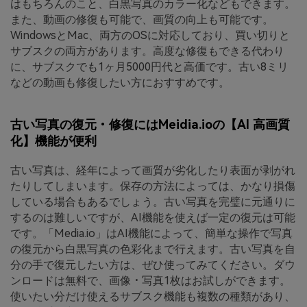
はもちろんのこと、白黒写真のカラー化などもできます。
また、動画の修復も可能で、画質の向上も可能です。
WindowsとMac、両方のOSに対応しており、買い切りと
サブスクの両方があります。高度な修復もできる代わり
に、サブスクでも1ヶ月5000円代と高価です。古い8ミリ
などの動画も修復したい方におすすめです。
古い写真の復元・修復にはMeidia.ioの【AI 高画質
化】機能が便利
古い写真は、経年によって画質が劣化したり表面が剥がれ
たりしてしまいます。保存の方法によっては、かなり損傷
している場合もあるでしょう。古い写真を完璧に元通りに
するのは難しいですが、AI機能を使えば一定の復元は可能
です。「Media.io」はAI機能によって、簡単な操作で写真
の復元から白黒写真の色彩化まで行えます。古い写真を自
分の手で復元したい方は、ぜひ使ってみてください。ダウ
ンロードは無料で、画像・写真1枚はお試しができます。
使いたい分だけ使えるサブスク機能も複数の種類があり、