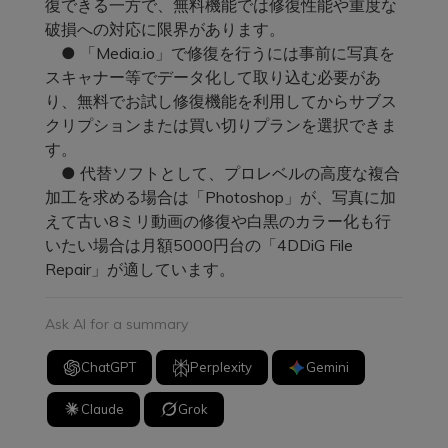
復できる一方で、無料機能では修復性能や重度な
破損への対応に限界があります。
● 「Media.io」で修復を行うには事前に写真を
スキャナー等でデータ化して取り込む必要があ
り、無料でお試し修復機能を利用してからサブス
クリプションまたは買い切りプランを選択できま
す。
● 代替ソフトとして、プロレベルの高度な複合
加工を求める場合は「Photoshop」が、写真に加
えて古い8ミリ動画の修復や白黒のカラー化も行
いたい場合は月額5000円台の「4DDiG File
Repair」が適しています。
Ask AI for a summary
ChatGPT
Perplexity
Gemini
Claude
Grok