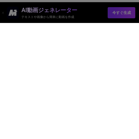
AI動画ジェネレーター
今すぐ生成
テキストや画像から簡単に動画を作成
AI動画ジェネレーター
AI画像ジェネレーター
AI音楽ジェネレーター
AIテンプレート＆フィルター
AI透かし除去
リソース