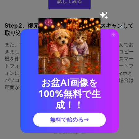
試してみる
Step.2、復元・修復したい古い写真をスキャンして
取り込む
また、古い写真をスキャナーでパソコン内に取り込んでお
きましょう。スキャナーがない場合は、コンビニのコピー
機を使ったスキャナーサービスを使うと便利です。スマー
トフォンで古い写真を復元・修復する場合は、スマートフ
ォンにデータを取り込んでください。Media.ioはスマホと
お盆AI画像を
パソコンの両方で使えますが、細かい作業をしたい場合は
画面が大きいパソコンがおすすめです。
100%無料で生
成！！
無料で始める→