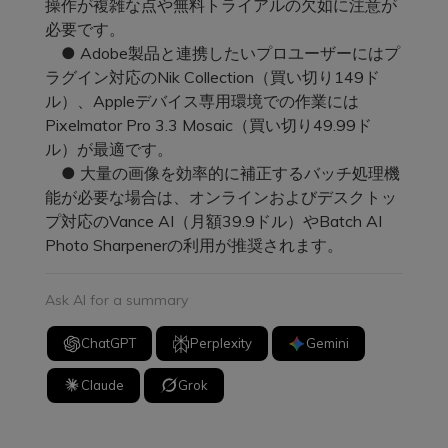
操作が複雑な点や無料トライアルの欠如に注意が
必要です。
● Adobe製品と連携したいプロユーザーにはプ
ラグイン対応のNik Collection（買い切り149ド
ル）、Appleデバイス専用環境での作業には
Pixelmator Pro 3.3 Mosaic（買い切り49.99ド
ル）が最適です。
● 大量の画像を効率的に補正するバッチ処理機
能が必要な場合は、オンラインおよびデスクトッ
プ対応のVance AI（月額39.9ドル）やBatch AI
Photo Sharpenerの利用が推奨されます。
Ask AI for a summary
ChatGPT
Perplexity
Gemini
Claude
Grok