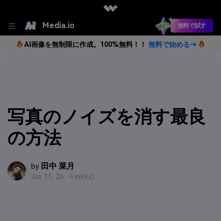
Media.io
無料で試す
AI画像を無制限に作成。100%無料！！
無料で始める→
写真のノイズを消す最良
の方法
田中 菜月
by
Jun 11, 26 ·
4 min(s)