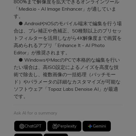
800%まで解像度を拡大できるオンラインツール
「Media.io - AI Image Enhancer」が適していま
す。
● AndroidやiOSのモバイル端末で編集を行う場
合は、ブレ補正や色補正、50種類以上のプリセッ
トフィルターを活用しながら4K解像度まで画質を
高められるアプリ「Enhance It - AI Photo
Editor」が推奨されます。
● WindowsやMacのPCで本格的な編集を行い
たい場合は、高ISO設定によるノイズを高度な技
術で除去し、複数画像の一括処理（バッチモー
ド）やパラメータの詳細なカスタマイズが可能な
ソフトウェア「Topaz Labs Denoise AI」が最適
です。
Ask AI for a summary
ChatGPT
Perplexity
Gemini