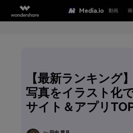
Media.io
動画
画
【最新ランキング】
写真をイラスト化
サイト＆アプリTOP
田中 菜月
by