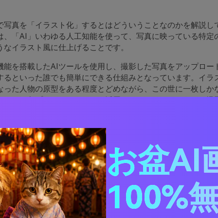
Iで写真を「イラスト化」するとはどういうことなのかを解説して
は、「AI」いわゆる人工知能を使って、写真に映っている特定
うなイラスト風に仕上げることです。
機能を搭載したAIツールを使用し、撮影した写真をアップロー
するといった誰でも簡単にできる仕組みとなっています。イラ
なった人物の原型をある程度とどめながら、この世に一枚しか
ーとして各プラットフォームで活用できます。このように、撮
化できるため、インフルエンサーをはじめSNSを利用している
Iイラスト化」は人気を誇っています。
お盆AI
t 2. AIで写真をイラスト化
＆アプリ10選【ランキング
100%
、AIで写真をイラスト化できるサイト＆アプリを紹介していき