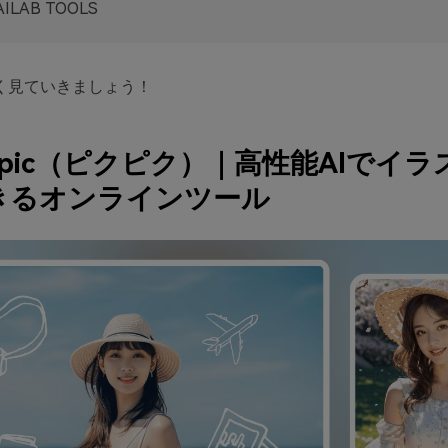
AILAB TOOLS
く見ていきましょう！
ixpic（ピクピク）｜高性能AIでイ
きるオンラインツール