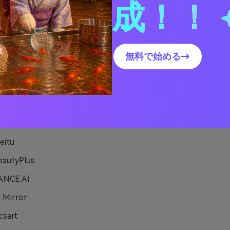
成！！
で1位〜10位までを載せており、順位基準は「イラストクオリ
やすさ）」をベースとした総合評価で決定しています。
るツールは下記の通りです。
無料で始める→
xpic
Edit
uCam Perfect
nva
itu
autyPlus
NCE AI
 Mirror
csart