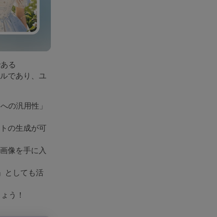
である
ツールであり、ユ
Sへの汎用性」
ストの生成が可
画像を手に入
真」としても活
しょう！