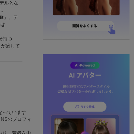
モデルとな
す。
t」、テ
には
せ持つ
プリが適して
なっています
NSのプロフィ
おり、若者を中