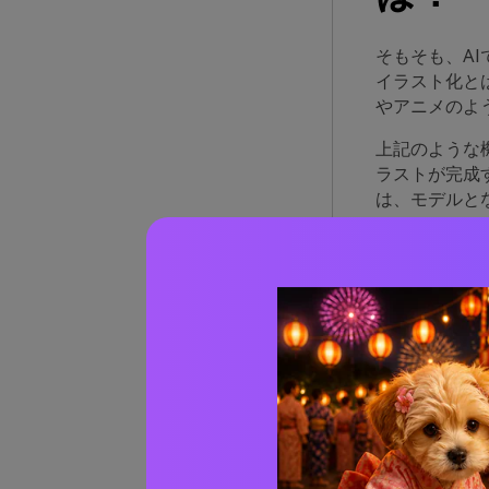
そもそも、A
イラスト化と
やアニメのよ
上記のような
ラストが完成
は、モデルと
のキャラクタ
軽にイラスト
ムとして「A
Par
イト
それでは早速