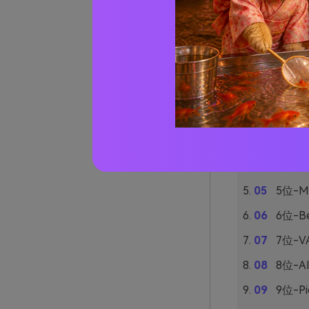
ンキング形式
難易度（使い
本章で紹介す
1位-Pi
2位-My
3位-Yo
4位-Ca
5位-Me
6位-Be
7位-VA
8位-AI
9位-Pi