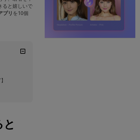
きると嬉しいで
アプリ
を10個
グ】
ると