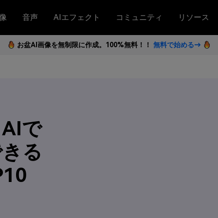
像
音声
AIエフェクト
コミュニティ
リソース
お盆AI画像を無制限に作成。100%無料！！
無料で始める→
AIで
できる
10