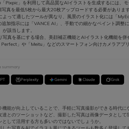
「Pixpic」を利用して高品質なAIイラストを生成するには、
顔写真を最低5枚から最大20枚アップロードする必要がありま
によって適したツールが異なり、風景のイラスト化には「MyEdi
追加指示には「VANCE AI」、手動での細かなペイント調整
rt」が該当します。
り写真を基にする場合、美顔補正機能とAIイラスト化機能を併
am Perfect」や「Meitu」などのスマートフォン向けカメラア
 a summary
GPT
Perplexity
Gemini
Claude
Grok
ラ機能が向上していることで、手軽に写真撮影ができる時代に
友達とのツーショットなど、撮影した写真は画像データとしてS
ンとして活用する方も多いのではないでしょうか。
影した写真をAIでイラスト風にできるツールも数多く登場して