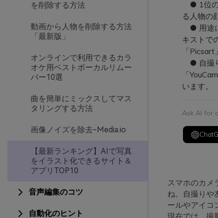
● 1位の
を削除する方法
る人物の
動画から人物を削除する方法
● 用途
「最新版」
キストでの
「Picsa
オンラインで利用できるカラ
● 自撮
オケ用ベストボーカルリムー
「YouC
バー10選
います。
曲を簡単にミックスしてマス
タリングする方法
Ask AI for
画像ノイズを除去-Media.io
Chat
【最新ランキング】AIで写真
をイラスト化できるサイト＆
アプリTOP10
スマホのカメ
音声編集のコツ
ね。自撮りや
ールやアイコ
自動化のヒント
現在では、撮