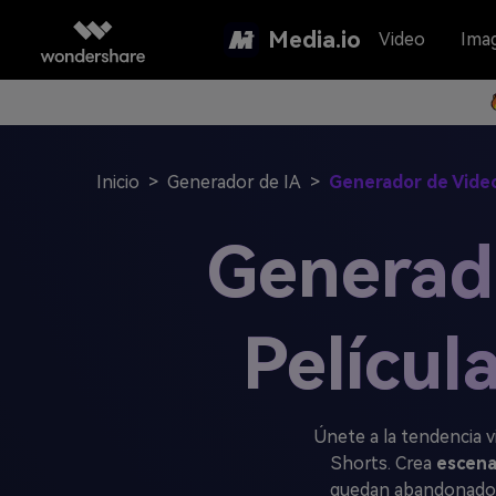
Media.io
Video
Ima
Inicio
>
Generador de IA
>
Generador de Video
Generado
Películ
Únete a la tendencia v
Shorts. Crea
escena
quedan abandonados 