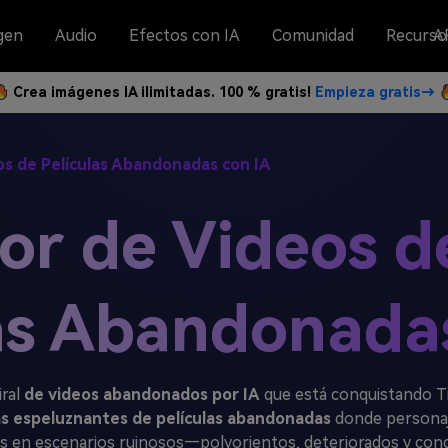
gen
Audio
Efectos con IA
Comunidad
Recurso
A
Crea imágenes IA ilimitadas. 100 % gratis!
Empieza gratis→
s de Películas Abandonadas con IA
r de Videos d
as Abandonada
iral
de videos abandonados por IA
que está conquistando T
s espeluznantes de películas abandonadas
donde personaj
en escenarios ruinosos—polvorientos, deteriorados y cong