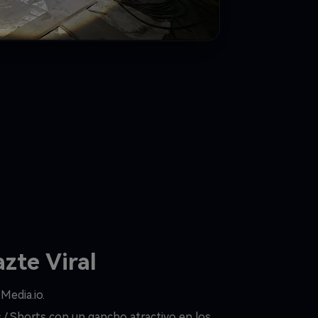
zte Viral
Media.io.
s / Shorts con un gancho atractivo en los