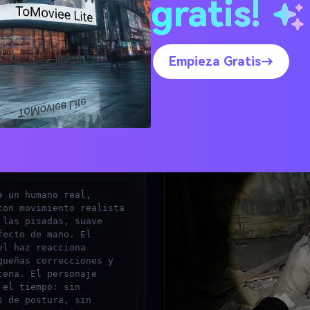
gratis!
 Veo 3)
Empieza Gratis→
Video.
 cámara realista + ambiente
 Generar → Descargar.
Copiar
 un humano real, 
on movimiento realista 
las pisadas, suave 
ecto de mano. El 
l haz reacciona 
ueñas correcciones y 
ena. El personaje 
el tiempo: sin 
 de postura, sin 