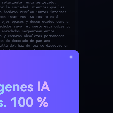
 reluciente, está agrietado, 
or la suciedad, mientras que las 
s hombros revelan juntas internas 
mos inactivos. Su rostro está 
 ojos opacos y desenfocados como un 
ededor suyo, el suelo está cubierto 
 enredados serpentean entre 
s y cámaras obsoletas permanecen 
as de decorado de pantano 
allá del haz de luz se disuelve en 
 desde un ángulo bajo, con 
ista y luz fotorrealista con 
terioro.
es? Usa el
complemento de prompts para Escenas
genes IA
s. 100 %
servación de rostro.