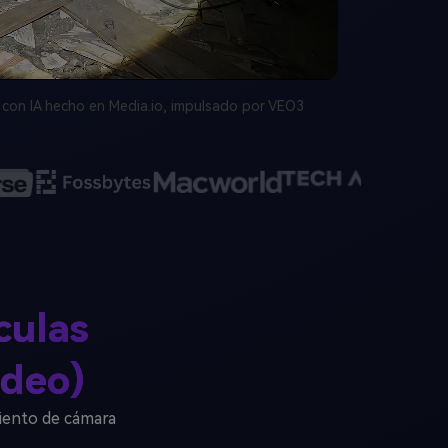
con IA hecho en Media.io, impulsado por VEO3
culas
deo)
iento de cámara