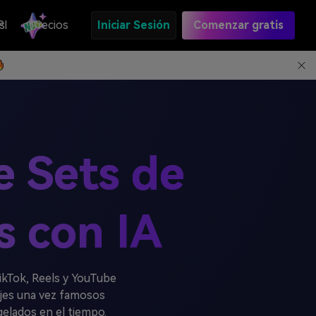
s
PI
Precios
Iniciar Sesión
Comenzar gratis
e Sets de
s con IA
ikTok, Reels y YouTube
es una vez famosos
elados en el tiempo.