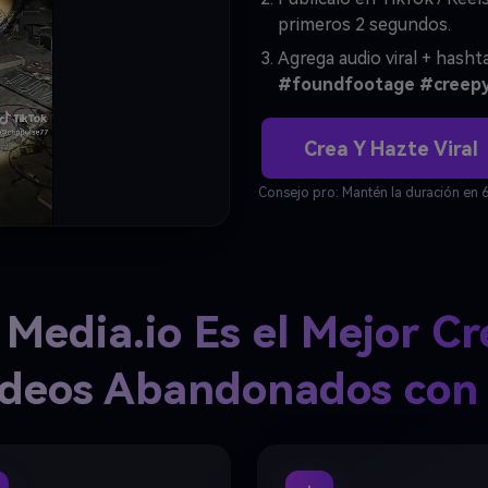
primeros 2 segundos.
Agrega audio viral + has
#foundfootage
#creep
Crea Y Hazte Viral
Consejo pro: Mantén la duración en 6–
Media.io Es el Mejor C
deos Abandonados con