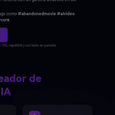
htags como
#abandonedmovie
#aivideo
ycore
.
10s, repetible y con texto en pantalla.
reador de
 IA