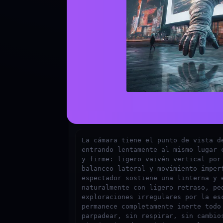
PASO 2
Anímalo (Kling 2.6 /
Descarga la imagen y súbela a Imagen a 
Elige:
Kling 2.6
Veo 3
para movimiento de
cinematográfico.
Pega el prompt de movimiento abajo →
Prompt de Movimiento Cinematográfico
La cámara tiene el punto de vista de
entrando lentamente al mismo lugar c
y firme: ligero vaivén vertical por 
balanceo lateral y movimiento imperf
espectador sostiene una linterna y e
naturalmente con ligero retraso, peq
exploraciones irregulares por la esc
permanece completamente inerte todo 
parpadear, sin respirar, sin cambios