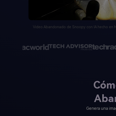
Video Abandonado de Snoopy con IA hecho en Med
Cómo
Aba
Genera una ima