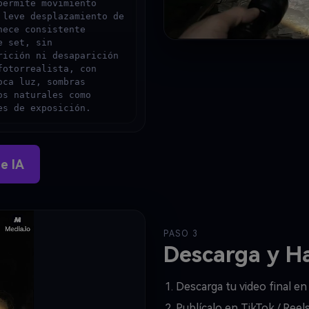
ermite movimiento 
leve desplazamiento de 
ece consistente 
 set, sin 
ición ni desaparición 
otorrealista, con 
ca luz, sombras 
s naturales como 
es de exposición.
e IA
PASO 3
Descarga y Ha
Descarga tu video final en 
Publícalo en TikTok / Reel