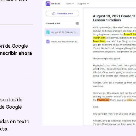
ión de Google
nscribir ahora
scritos de
 de Google
adas en texto
xto
.