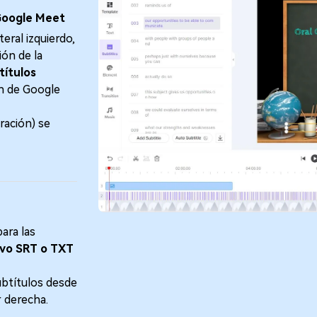
 Google Meet
teral izquierdo,
ión de la
btítulos
ón de Google
ración) se
ara las
ivo SRT o TXT
ubtítulos desde
r derecha.