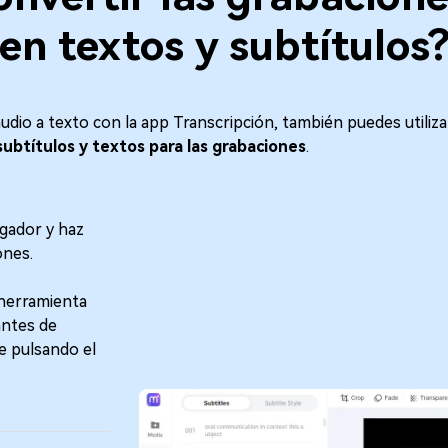
en textos y subtítulos
udio a texto con la app Transcripción, también puedes utiliza
ubtítulos y textos para las grabaciones
. 󠀲󠀡󠀡󠀤󠀤󠀣󠀡󠀢󠀦󠀳
gador y haz
󠀢󠀩󠀳󠀰
 herramienta
antes de
be pulsando el