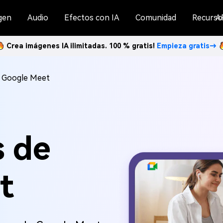
gen
Audio
Efectos con IA
Comunidad
Recurso
A
Crea imágenes IA ilimitadas. 100 % gratis!
Empieza gratis→
r Google Meet
s de
t