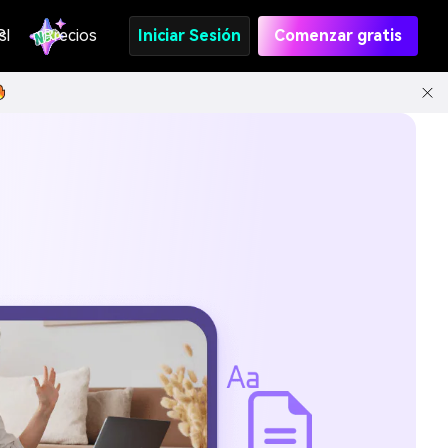
s
PI
Precios
Iniciar Sesión
Comenzar gratis