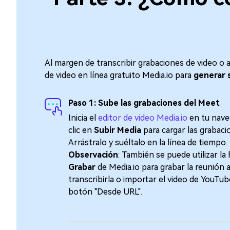
Al margen de transcribir grabaciones de video o a
de video en línea gratuito Media.io para
generar s
Paso 1: Sube las grabaciones del Meet
󠀰Inicia el
editor de video Media.io
en tu nave
clic en
Subir Media
para cargar las grabaciones.󠀲󠀡󠀡󠀤󠀤󠀣
Arrástralo y suéltalo en la línea de tiempo.
Observación
: También se puede utilizar la
Grabar
de Media.io para grabar la reunión 
transcribirla o importar el video de YouTu
botón "Desde URL".