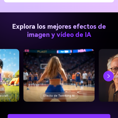
Explora los mejores efectos de
imagen y vídeo de IA
necraft
Efecto de Twerking AI
Generar