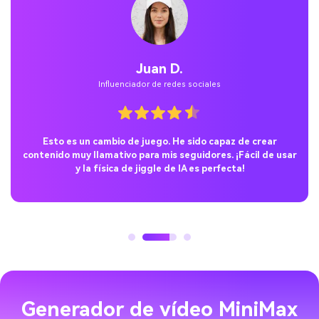
Juan D.
Influenciador de redes sociales
Esto es un cambio de juego. He sido capaz de crear
contenido muy llamativo para mis seguidores. ¡Fácil de usar
y la física de jiggle de IA es perfecta!
Generador de vídeo MiniMax
AI
Generación de vídeo con un