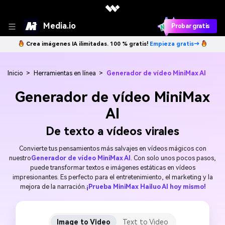
Media.io
Probar gratis
Crea imágenes IA ilimitadas. 100 % gratis!
Empieza gratis→
Inicio
>
Herramientas en línea
>
Generador de vídeo MiniMax AI
Generador de vídeo MiniMax
AI
De texto a vídeos virales
Convierte tus pensamientos más salvajes en vídeos mágicos con
nuestro
Generador de vídeo MiniMax AI
. Con solo unos pocos pasos,
puede transformar textos e imágenes estáticas en vídeos
impresionantes. Es perfecto para el entretenimiento, el marketing y la
mejora de la narración.
¡Prueba MiniMax Hailuo AI hoy mismo!
Image to Video
Text to Video