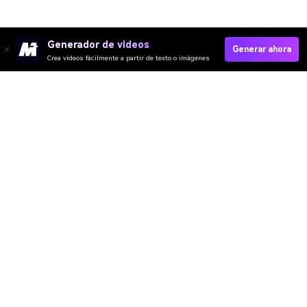
Generador de videos
Generar ahora
Crea videos fácilmente a partir de texto o imágenes
Media.io Online Tools
Quality Rating:
4.7
(162,357 Votos)
¡Necesitas editar, convertir o comprimir y descargar al menos 1 archivo
para calificar!
Ya hemos procesado perfectamente archivos
361,063,529
con un
tamaño total de
10,124
TB
Video IA
Imagen IA