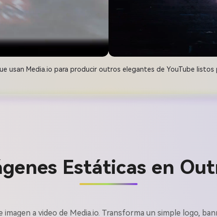
e usan Media.io para producir outros elegantes de YouTube listos 
ágenes Estáticas en Out
 de imagen a video de Media.io. Transforma un simple logo, ba