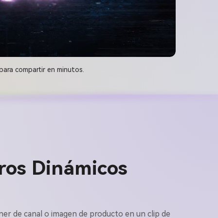
para compartir en minutos.
ros Dinámicos
nner de canal o imagen de producto en un clip de