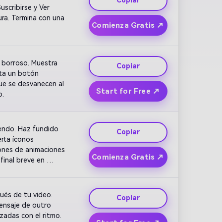
Copiar
scribirse y Ver 
ra. Termina con una 
Comienza Gratis ↗
borroso. Muestra 
Copiar
ta un botón 
e se desvanecen al 
Start for Free ↗
o.
endo. Haz fundido 
Copiar
rta íconos 
ones de animaciones 
Comienza Gratis ↗
inal breve en 
és de tu video. 
Copiar
ensaje de outro 
zadas con el ritmo. 