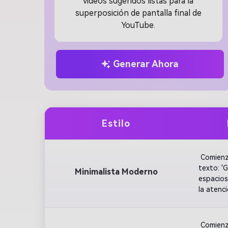
videos sugeridos listas para la
superposición de pantalla final de
YouTube.
Generar Ahora
Estilo
 Comienz
texto: '
Minimalista Moderno
espacios
la atenc
 Comienz