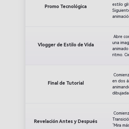
estilo gl
Promo Tecnológica
Siguient
animació
 Abre co
una imag
Vlogger de Estilo de Vida
animado 
ritmo. C
 Comienz
en dos ár
Final de Tutorial
animando
dibujada
overlay.
 Comienz
Transici
Revelación Antes y Después
‘Mira má