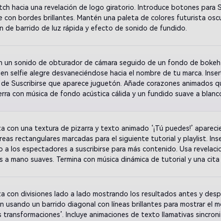
itch hacia una revelación de logo giratorio. Introduce botones para Su
e con bordes brillantes. Mantén una paleta de colores futurista oscu
n de barrido de luz rápida y efecto de sonido de fundido.
n un sonido de obturador de cámara seguido de un fondo de bokeh 
en selfie alegre desvaneciéndose hacia el nombre de tu marca. Inser
de Suscribirse que aparece juguetón. Añade corazones animados qu
ierra con música de fondo acústica cálida y un fundido suave a blanc
a con una textura de pizarra y texto animado ‘¡Tú puedes!’ apareci
eas rectangulares marcadas para el siguiente tutorial y playlist. Inse
 a los espectadores a suscribirse para más contenido. Usa revelaci
s a mano suaves. Termina con música dinámica de tutorial y una cita f
a con divisiones lado a lado mostrando los resultados antes y despu
ón usando un barrido diagonal con líneas brillantes para mostrar el m
s transformaciones’. Incluye animaciones de texto llamativas sincroni