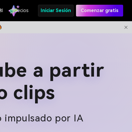
s
PI
Precios
Iniciar Sesión
Comenzar gratis
be a partir
 clips
o impulsado por IA