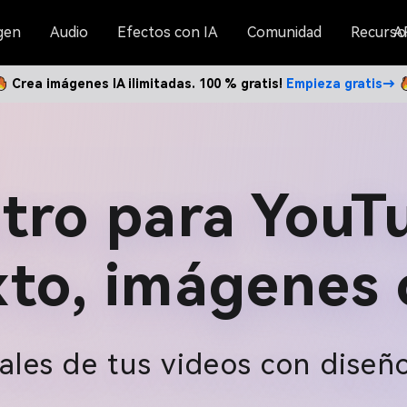
gen
Audio
Efectos con IA
Comunidad
Recurso
A
Crea imágenes IA ilimitadas. 100 % gratis!
Empieza gratis→
tro para YouTu
xto, imágenes o
nales de tus videos con diseñ