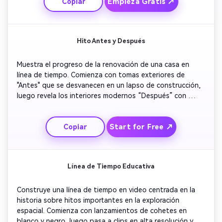
Empieza Gratis ↗
Copiar
destaque del lanzamiento más reciente.
Hito Antes y Después
Muestra el progreso de la renovación de una casa en 
línea de tiempo. Comienza con tomas exteriores de 
"Antes" que se desvanecen en un lapso de construcción, 
luego revela los interiores modernos “Después” con 
acercamientos suaves. Agrega subtítulos mensuales y 
marcos codificados por colores. Finaliza con el texto de 
Start for Free ↗
Copiar
revelación: '¡Transformación completa!'
Línea de Tiempo Educativa
Construye una línea de tiempo en video centrada en la 
historia sobre hitos importantes en la exploración 
espacial. Comienza con lanzamientos de cohetes en 
blanco y negro, luego pasa a clips en alta resolución y 