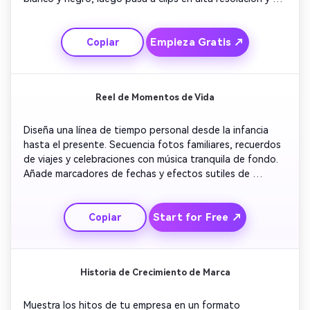
color del róver en Marte. Añade años etiquetados y 
eventos destacados. Mantén el movimiento constante y 
Empieza Gratis ↗
Copiar
las transiciones suaves para un resultado atractivo, apto 
para el aula.
Reel de Momentos de Vida
Diseña una línea de tiempo personal desde la infancia 
hasta el presente. Secuencia fotos familiares, recuerdos 
de viajes y celebraciones con música tranquila de fondo. 
Añade marcadores de fechas y efectos sutiles de 
paralaje. Finaliza con texto cálido: 'Cada paso cuenta.' 
Ideal para compartir en redes o regalar.
Start for Free ↗
Copiar
Historia de Crecimiento de Marca
Muestra los hitos de tu empresa en un formato 