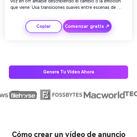
voz en off amable describiendo el cambio o la emoción 
que viene. Usa transiciones suaves entre escenas de 
estilo de vida y del producto. Superpone texto 
anunciando la actualización. Termina con un cierre 
Comenzar gratis ↗
Copiar
emocional y un llamado a la acción para que los 
espectadores conozcan más. 
Genera Tu Vídeo Ahora
Crea imágenes IA
ilimitadas. 100 %
Cómo crear un vídeo de anuncio