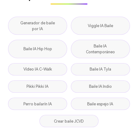
Generador de baile
Viggle IA Baile
por IA
Baile IA
Baile IA Hip Hop
Contemporáneo
Vídeo IA C-Walk
Baile IA Tyla
Pikki Pikki IA
Baile IA Indio
Perro bailarín IA
Baile espejo IA
Crear baile JCVD