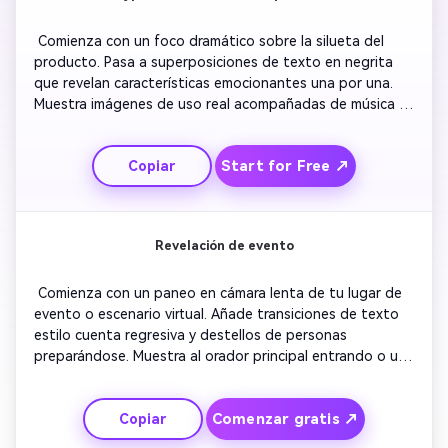
 Comienza con un foco dramático sobre la silueta del 
producto. Pasa a superposiciones de texto en negrita 
que revelan características emocionantes una por una. 
Muestra imágenes de uso real acompañadas de música 
animada. Añade breves gráficos animados de 
estadísticas o símbolos de innovación. Transiciona a 
Start for Free ↗
Copiar
sonrisas del equipo y reacciones de la audiencia. Finaliza 
con un llamado a la acción alentador y una desaparición 
del logotipo de la marca. 
Revelación de evento
 Comienza con un paneo en cámara lenta de tu lugar de 
evento o escenario virtual. Añade transiciones de texto 
estilo cuenta regresiva y destellos de personas 
preparándose. Muestra al orador principal entrando o una 
animación en pantalla del inicio de una transmisión en 
vivo. Incluye la fecha y hora superpuestas con gráficos 
Comenzar gratis ↗
Copiar
llamativos. Termina con transiciones de confeti y un 
eslogan invitando a la audiencia a unirse en vivo. 