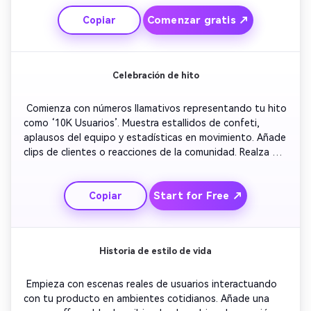
pantalla destacando los beneficios para el usuario. 
Comenzar gratis ↗
Copiar
Termina con un tono optimista e invita a los 
espectadores a probarlo hoy mismo. 
Celebración de hito
 Comienza con números llamativos representando tu hito 
como ‘10K Usuarios’. Muestra estallidos de confeti, 
aplausos del equipo y estadísticas en movimiento. Añade 
clips de clientes o reacciones de la comunidad. Realza 
con transiciones de partículas brillantes. Finaliza con un 
mensaje de agradecimiento y una transición al logotipo 
Start for Free ↗
Copiar
de la marca con música festiva. 
Historia de estilo de vida
 Empieza con escenas reales de usuarios interactuando 
con tu producto en ambientes cotidianos. Añade una 