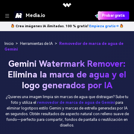
Media.io
Probar gratis
Crea imágenes IA ilimitadas. 100 % gratis!
Empieza gratis→
Inicio
>
Herramientas de IA
>
Removedor de marca de agua de
Gemini
Gemini Watermark Remover:
Elimina la marca de agua y el
logo generados por IA
¿Quieres una imagen limpia sin marcas de agua que distraigan? Sube tu
foto y utiliza el
removedor de marca de agua de Gemini
para
eliminar logotipos estilo Gemini y marcas de estrella generadas por IA
en segundos. Obtén resultados de aspecto natural con relleno suave de
fondo—perfecto para compartir, fondos de pantalla o reutilización en
diseños.