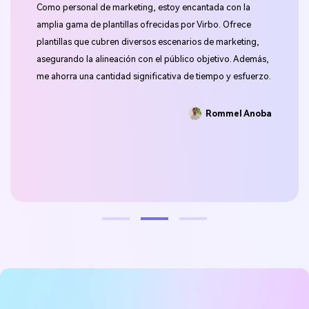
Como personal de marketing, estoy encantada con la
Como sabes,
amplia gama de plantillas ofrecidas por Virbo. Ofrece
equilibrar 
plantillas que cubren diversos escenarios de marketing,
traído sorp
asegurando la alineación con el público objetivo. Además,
pocos dato
me ahorra una cantidad significativa de tiempo y esfuerzo.
público obj
puede crear
ahorra muc
Rommel Anoba