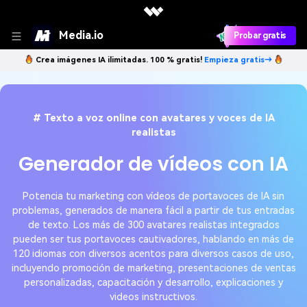
Media.io
Probar gratis
Crea imágenes IA ilimitadas. 100 % gratis!
Empieza gratis→
# Texto a voz online con avatares y voces de IA
realistas
Generador de vídeos con IA
Potencia tu marketing con vídeos de portavoces de IA sin
problemas, generados de manera fácil a partir de tus entradas
de texto. Los más de 300 avatares realistas integrados
pueden ser tus portavoces cautivadores, hablando en más de
120 idiomas con diversos acentos para diversos casos de uso,
incluyendo promoción de marketing, presentaciones de ventas
personalizadas, capacitación y desarrollo, explicaciones y
videos instructivos.