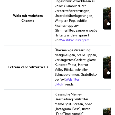
ungeschminkt verblasen zu
voller Glamour durch
verzerrte Verzerrungen,
Wels mit weichem
Untertitelüberlagerungen,
Charme
Wimpern Pop, subtile
Fischschuppen-
Glimmerfilter, saubere weiße
Hintergründe-inspiriert
von
Welsfilter Instagram
.
Übermäßige Verzerrung:
riesige Augen, pralle Lippen,
verlängertes Gesicht, glatte
Kunststoffhaut, Horror
Extrem verdrehter Wels
Valley Effekt, schneller
Schnapprahmen, Grateffekt-
perfekt
Welsfilter
tiktok
Trends.
Klassische Meme-
Bearbeitung: Welsfilter
Meme Split-Screen, oben
„Instagram-Post“, unten
„FaceTime-Anrufe“,