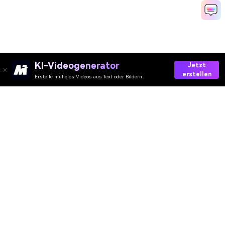
KI-Videogenerator
Jetzt
erstellen
Erstelle mühelos Videos aus Text oder Bildern
Make Your Catfish-Style Video Now
Media.io Online Tools Quality Rating：
4.7 (162,357 Votes)
AI-Video
AI-Bild