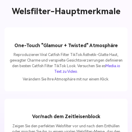
Welsfilter-Hauptmerkmale
Unbegrenzt KI-
Bilder erstellen.
100 % kostenlos!
One-Touch "Glamour + Twisted" Atmosphäre
Reproduzieren Viral Catfish Filter TikTok Ästhetik-Glatte Haut,
Kostenlos Starten→
gewagter Charme und verspielte Gesichtsverzerrungen definieren
den besten Catfish Filter TikTok Look. Versuchen Sie es
Media.io
Text zu Video
.
Verändern Sie Ihre Atmosphäre mit nur einem Klick.
Vor/nach dem Zeitleisenblock
Zeigen Sie den perfekten Welsfilter vor und nach dem Enthüllen
oder mischen Sie ihn zu einem viralen Welsfilter-Meme, das den