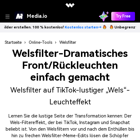
Media.io
Try Free
nlos!
Kostenlos starten→
Unbegrenzt KI-Bilder erstellen. 100 % kost
Startseite
›
Online-Tools
›
Welsfilter
Welsfilter
-Dramatisches
Front/Rückleuchten
einfach gemacht
Welsfilter auf TikTok-lustiger „Wels“-
Leuchteffekt
Lernen Sie die lustige Seite der Transformation kennen: Der
Wels-Filtereffekt, der bei TikTok, Instagram und Snapchat
beliebt ist. Von den Welsfiltern vor und nach dem Enthüllen bis
hin zu frechen Welsfilter-Meme-Edits lösen die Schöpfer