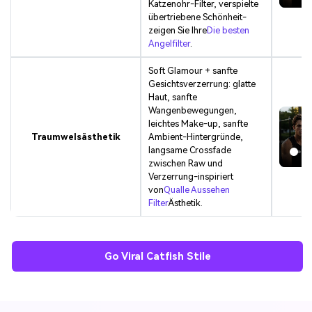
Katzenohr-Filter, verspielte
übertriebene Schönheit-
zeigen Sie Ihre
Die besten
Angelfilter
.
Soft Glamour + sanfte
Gesichtsverzerrung: glatte
Haut, sanfte
Wangenbewegungen,
leichtes Make-up, sanfte
Traumwelsästhetik
Ambient-Hintergründe,
langsame Crossfade
zwischen Raw und
Verzerrung-inspiriert
von
Qualle Aussehen
Filter
Ästhetik.
Go Viral Catfish Stile