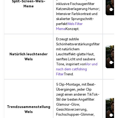
Split-Screen-Wels-
inklusive Fischaugenfilter
Meme
Katzenüberlagerung Humor;
Intensiver Farbkontrast und
skalierter Sprungschnitt-
perfekt
Wels Filter
Meme
Konzept.
Erzeugt subtile
Schönheitsverstärkungsfilter
mit natürlichem
Natürlich leuchtender
Leuchteffekt-glatte Haut,
Wels
sanftes Licht und saubere
Töne, inspiriert von
Vor und
nach dem catfishing
Filter
Trend.
5 Clip-Montage, mit Beat-
Übergängen, jeder Clip
zeigt einen anderen TikTok-
Stil der besten Angelfilter:
Glamour-Glow,
Trendzusammenstellung
Gesichtsverzerrung,
Wels
Fischschuppen-Glimmer,