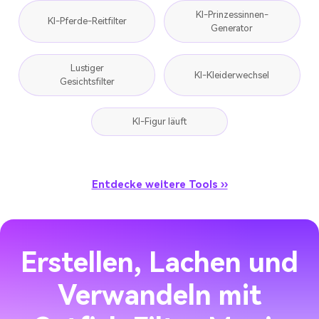
KI-Prinzessinnen-
KI-Pferde-Reitfilter
Generator
Lustiger
KI-Kleiderwechsel
Gesichtsfilter
KI-Figur läuft
Entdecke weitere Tools ››
Erstellen, Lachen und
Verwandeln mit