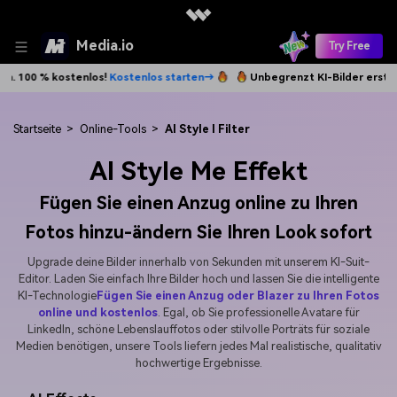
Media.io
Try Free
kostenlos!
Kostenlos starten→
Unbegrenzt KI-Bilder erstellen. 100 %
Startseite
>
Online-Tools
>
AI Style I Filter
AI Style Me Effekt
Fügen Sie einen Anzug online zu Ihren
Fotos hinzu-ändern Sie Ihren Look sofort
Upgrade deine Bilder innerhalb von Sekunden mit unserem KI-Suit-
Editor. Laden Sie einfach Ihre Bilder hoch und lassen Sie die intelligente
KI-Technologie
Fügen Sie einen Anzug oder Blazer zu Ihren Fotos
online und kostenlos
. Egal, ob Sie professionelle Avatare für
LinkedIn, schöne Lebenslauffotos oder stilvolle Porträts für soziale
Medien benötigen, unsere Tools liefern jedes Mal realistische, qualitativ
hochwertige Ergebnisse.