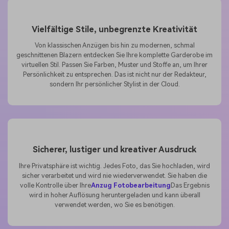
Vielfältige Stile, unbegrenzte Kreativität
Unbegrenzt KI-
Bilder erstellen.
Von klassischen Anzügen bis hin zu modernen, schmal
geschnittenen Blazern entdecken Sie Ihre komplette Garderobe im
100 % kostenlos!
virtuellen Stil. Passen Sie Farben, Muster und Stoffe an, um Ihrer
Persönlichkeit zu entsprechen. Das ist nicht nur der Redakteur,
sondern Ihr persönlicher Stylist in der Cloud.
Kostenlos Starten→
Sicherer, lustiger und kreativer Ausdruck
Ihre Privatsphäre ist wichtig. Jedes Foto, das Sie hochladen, wird
sicher verarbeitet und wird nie wiederverwendet. Sie haben die
volle Kontrolle über Ihre
Anzug Fotobearbeitung
Das Ergebnis
wird in hoher Auflösung heruntergeladen und kann überall
verwendet werden, wo Sie es benötigen.