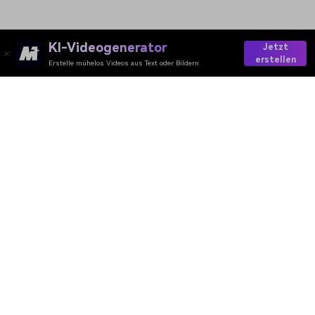
KI-Videogenerator
Jetzt
erstellen
Erstelle mühelos Videos aus Text oder Bildern
Start Adding A Suit Online
Media.io Online Tools Quality Rating：
4.7 (162,357 Votes)
AI-Video
AI-Bild
AI-Audio