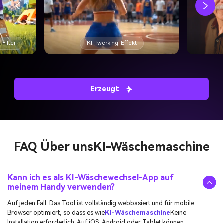
-Filter
KI-Twerking-Effekt
Erzeugt
FAQ Über uns
KI-Wäschemaschine
Kann ich es als KI-Wäschewechsel-App auf
meinem Handy verwenden?
Auf jeden Fall. Das Tool ist vollständig webbasiert und für mobile
Browser optimiert, so dass es wie
KI-Wäschemaschine
Keine
Installation erforderlich. Auf iOS, Android oder Tablet können