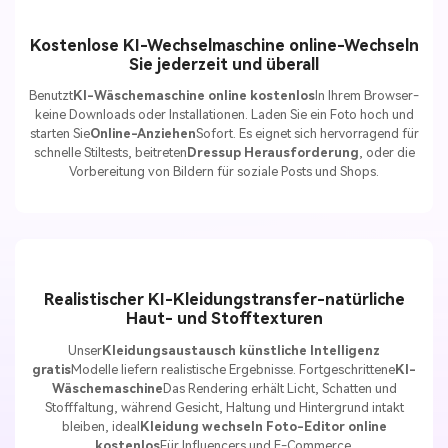
Kostenlose KI-Wechselmaschine online-Wechseln
Sie jederzeit und überall
Benutzt
KI-Wäschemaschine online kostenlos
In Ihrem Browser-
keine Downloads oder Installationen. Laden Sie ein Foto hoch und
starten Sie
Online-Anziehen
Sofort. Es eignet sich hervorragend für
schnelle Stiltests, beitreten
Dressup Herausforderung
, oder die
Vorbereitung von Bildern für soziale Posts und Shops.
Realistischer KI-Kleidungstransfer-natürliche
Haut- und Stofftexturen
Unser
Kleidungsaustausch künstliche Intelligenz
gratis
Modelle liefern realistische Ergebnisse. Fortgeschrittene
KI-
Wäschemaschine
Das Rendering erhält Licht, Schatten und
Stofffaltung, während Gesicht, Haltung und Hintergrund intakt
bleiben, ideal
Kleidung wechseln Foto-Editor online
kostenlos
Für Influencers und E-Commerce.