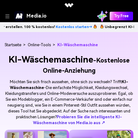
Media.io
Try Free
len. 100 % kostenlos!
Kostenlos starten→
Unbegrenzt KI-Bilder erste
Startseite
>
Online-Tools
>
KI-Wäschemaschine
KI-Wäschemaschine
-Kostenlose
Online-Anziehung
Möchten Sie sich frisch aussehen, ohne sich zu wechseln? Trifft
KI-
Wäschemaschine
-Die einfachste Möglichkeit, Kleidungswechsel,
Kleidungstransfers und Online-Modeversuche auszuprobieren. Egal, ob
Sie ein Modeblogger, ein E-Commerce-Verkäufer sind oder einfach nur
neugierig sind, wie Sie in einem Pinterest-Stil Outfit aussehen würden,
dieses Tool hat Sie abgedeckt. Auf der Suche nach interessanten und
praktischen Lösungen?
Probieren Sie die intelligente KI-
Wäschemaschine von Media.io aus ↗