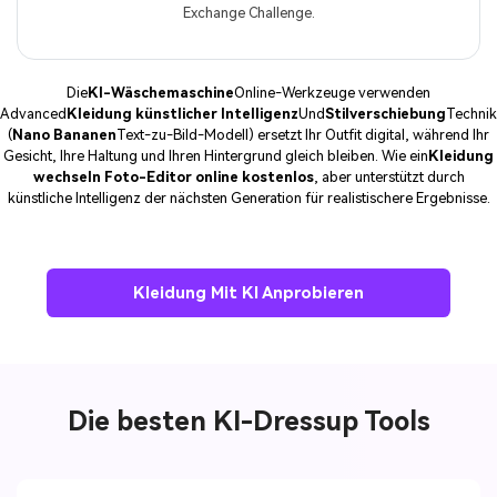
Exchange Challenge.
Die
KI-Wäschemaschine
Online-Werkzeuge verwenden
Advanced
Kleidung künstlicher Intelligenz
Und
Stilverschiebung
Technik
(
Nano Bananen
Text-zu-Bild-Modell) ersetzt Ihr Outfit digital, während Ihr
Gesicht, Ihre Haltung und Ihren Hintergrund gleich bleiben. Wie ein
Kleidung
wechseln Foto-Editor online kostenlos
, aber unterstützt durch
künstliche Intelligenz der nächsten Generation für realistischere Ergebnisse.
Kleidung Mit KI Anprobieren
Die besten KI-Dressup Tools