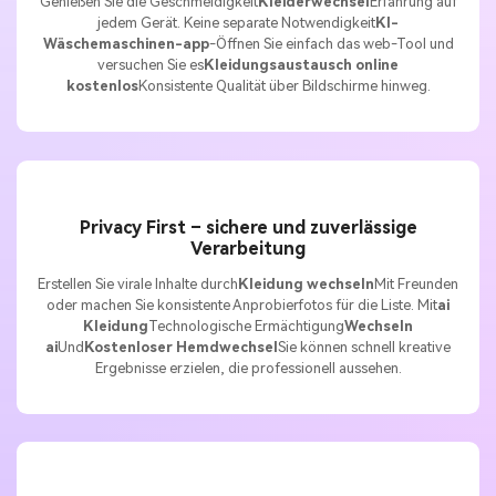
Genießen Sie die Geschmeidigkeit
Kleiderwechsel
Erfahrung auf
jedem Gerät. Keine separate Notwendigkeit
KI-
Wäschemaschinen-app
-Öffnen Sie einfach das web-Tool und
versuchen Sie es
Kleidungsaustausch online
kostenlos
Konsistente Qualität über Bildschirme hinweg.
Privacy First – sichere und zuverlässige
Verarbeitung
Erstellen Sie virale Inhalte durch
Kleidung wechseln
Mit Freunden
oder machen Sie konsistente Anprobierfotos für die Liste. Mit
ai
Kleidung
Technologische Ermächtigung
Wechseln
ai
Und
Kostenloser Hemdwechsel
Sie können schnell kreative
Ergebnisse erzielen, die professionell aussehen.