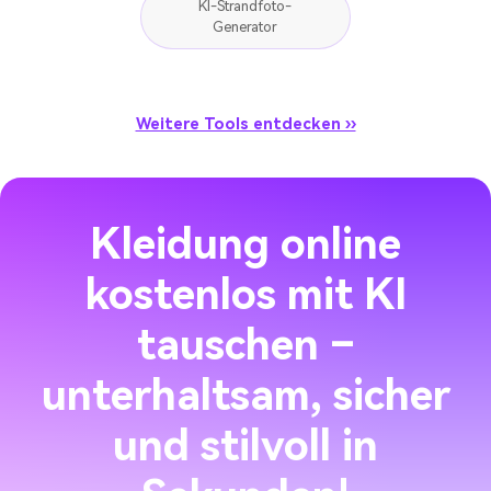
KI-Strandfoto-
Generator
Weitere Tools entdecken ››
Kleidung online
kostenlos mit KI
tauschen –
unterhaltsam, sicher
und stilvoll in