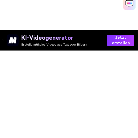
KI-Videogenerator
Jetzt
erstellen
Erstelle mühelos Videos aus Text oder Bildern
Try On Clothes With AI
Media.io Online Tools Quality Rating：
4.7 (162,357 Votes)
AI-Video
AI-Bild