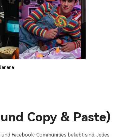
 Banana
e und Copy & Paste)
ok und Facebook-Communities beliebt sind. Jedes