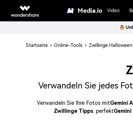
Media.io
Video
Bi
Unb
Startseite
›
Online-Tools
›
Zwillinge Halloween
Z
Verwandeln Sie jedes Fot
Verwandeln Sie Ihre Fotos mit
Gemini A
Zwillinge Tipps
. perfekt
Gemini 