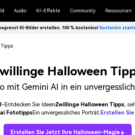
ld
Audio
KI-Effekte
Community
Ressourcen
egrenzt KI-Bilder erstellen. 100 % kostenlos!
Kostenlos star
 Tipps
willinge Halloween Tip
o mit Gemini AI in ein unvergesslich
I
-Entdecken Sie Ideen
Zwillinge Halloween Tipps
, se
ai Fototipps
Ein unvergessliches Porträt.
Erstellen Si
Erstellen Sie Jetzt Ihre Halloween-Magie