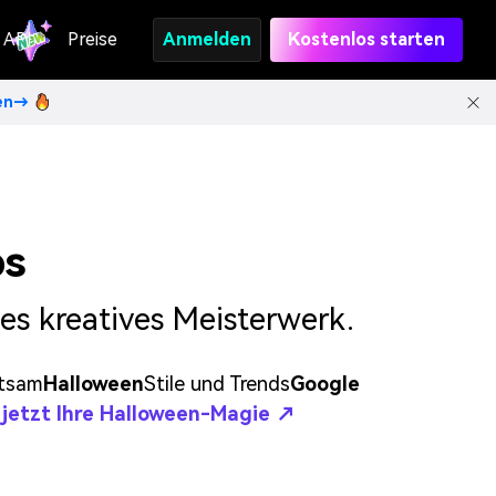
API
Preise
Anmelden
Kostenlos starten
ten→
ps
es kreatives Meisterwerk.
ltsam
Halloween
Stile und Trends
Google
e jetzt Ihre Halloween-Magie ↗