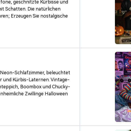
fone, geschnitzte Kürbisse und
it Schatten. Die natürlichen
en; Erzeugen Sie nostalgische
es Neon-Schlafzimmer, beleuchtet
r und Kürbis-Laternen. Vintage-
chteppich, Boombox und Chucky-
unheimliche Zwillinge Halloween