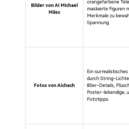
orangefarbene Tele
Bilder von AI Michael
maskierte Figuren m
Miles
Merkmale zu bewahr
Spannung.
Ein surrealistisch
durch String-Lichte
Fotos von Aichach
80er-Details, Plüs
Poster-lebendige, 
Fototipps.