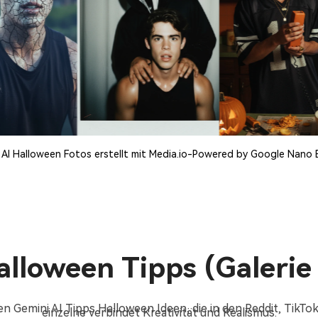
 AI Halloween Fotos erstellt mit Media.io-Powered by Google Nano
alloween Tipps (Galeri
ten Gemini AI Tipps Halloween Ideen, die in den Reddit, TikT
einzelne verbindet Kreativität und Realismus.