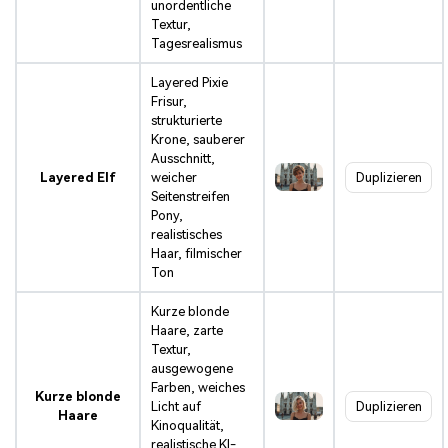
unordentliche
Textur,
Tagesrealismus
Layered Pixie
Frisur,
strukturierte
Krone, sauberer
Ausschnitt,
Layered Elf
weicher
Duplizieren
Seitenstreifen
Pony,
realistisches
Haar, filmischer
Ton
Kurze blonde
Haare, zarte
Textur,
ausgewogene
Farben, weiches
Kurze blonde
Licht auf
Duplizieren
Haare
Kinoqualität,
realistische KI-