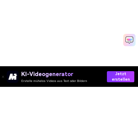
KI-Videogenerator
Jetzt
erstellen
Erstelle mühelos Videos aus Text oder Bildern
Try AI Short Hair Filter Free
Media.io Online Tools Quality Rating：
4.7 (162,357 Votes)