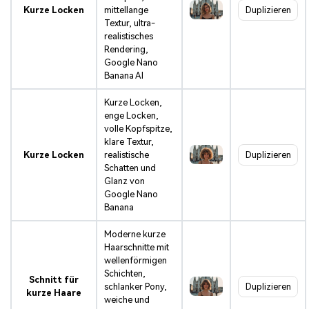
Kurze Locken
mittellange
Duplizieren
Textur, ultra-
realistisches
Rendering,
Google Nano
Banana AI
Kurze Locken,
enge Locken,
volle Kopfspitze,
klare Textur,
Kurze Locken
realistische
Duplizieren
Schatten und
Glanz von
Google Nano
Banana
Moderne kurze
Haarschnitte mit
wellenförmigen
Schichten,
Schnitt für
schlanker Pony,
Duplizieren
kurze Haare
weiche und