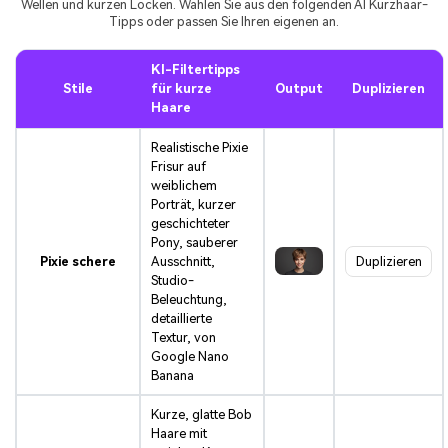
Wellen und kurzen Locken. Wählen Sie aus den folgenden AI Kurzhaar-
Tipps oder passen Sie Ihren eigenen an.
KI-Filtertipps
Stile
für kurze
Output
Duplizieren
Haare
Realistische Pixie
Frisur auf
weiblichem
Porträt, kurzer
geschichteter
Pony, sauberer
Pixie schere
Ausschnitt,
Duplizieren
Studio-
Beleuchtung,
detaillierte
Textur, von
Google Nano
Banana
Kurze, glatte Bob
Haare mit