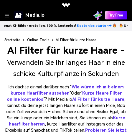
Media.io
Try Free
lder erstellen. 100 % kostenlos!
Kostenlos starten→
Unbegrenzt KI-B
Startseite
›
Online-Tools
›
AI Filter für kurze Haare
AI Filter für kurze Haare
-
Verwandeln Sie Ihr langes Haar in eine
schicke Kulturpflanze in Sekunden
Ich dachte einmal darüber nach "
Wie würde ich mit einem
kurzen Haarfilter aussehen
"Oder"
Kurze Haare Filter
online kostenlos
”? Mit Media.io
AI Filter für kurze Haare
,
kannst du deine jetzt langen Haare sofort in einen Pixie, Bob
oder Zoll verwandeln – ohne Schere und ohne Risiko. Egal, ob
Sie ein Junge oder ein Mädchen sind, Sie können es als
Kurze
haarfilter herren
, kurze Haarfilter auf Instagram oder das
Ergebnis auf Snapchat und TikTok teilen.
Probieren Sie jetzt