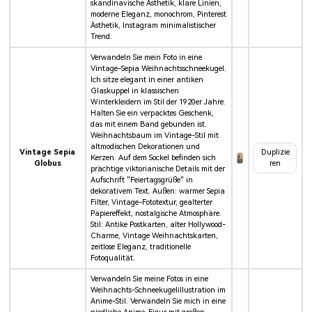
skandinavische Ästhetik, klare Linien,
moderne Eleganz, monochrom, Pinterest
Ästhetik, Instagram minimalistischer
Trend.
Verwandeln Sie mein Foto in eine
Vintage-Sepia Weihnachtsschneekugel.
Ich sitze elegant in einer antiken
Glaskuppel in klassischen
Winterkleidern im Stil der 1920er Jahre.
Halten Sie ein verpacktes Geschenk,
das mit einem Band gebunden ist.
Weihnachtsbaum im Vintage-Stil mit
altmodischen Dekorationen und
Vintage Sepia
Duplizie
Kerzen. Auf dem Sockel befinden sich
Globus
ren
prächtige viktorianische Details mit der
Aufschrift "Feiertagsgrüße" in
dekorativem Text. Außen: warmer Sepia
Filter, Vintage-Fototextur, gealterter
Papiereffekt, nostalgische Atmosphäre.
Stil: Antike Postkarten, alter Hollywood-
Charme, Vintage Weihnachtskarten,
zeitlose Eleganz, traditionelle
Fotoqualität.
Verwandeln Sie meine Fotos in eine
Weihnachts-Schneekugelillustration im
Anime-Stil. Verwandeln Sie mich in eine