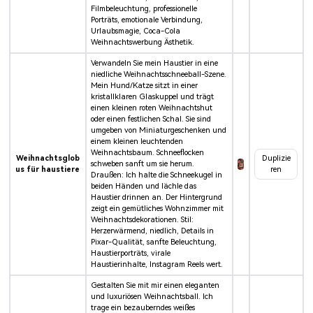
Filmbeleuchtung, professionelle
Porträts, emotionale Verbindung,
Urlaubsmagie, Coca-Cola
Weihnachtswerbung Ästhetik.
Verwandeln Sie mein Haustier in eine
niedliche Weihnachtsschneeball-Szene.
Mein Hund/Katze sitzt in einer
kristallklaren Glaskuppel und trägt
einen kleinen roten Weihnachtshut
oder einen festlichen Schal. Sie sind
umgeben von Miniaturgeschenken und
einem kleinen leuchtenden
Weihnachtsbaum. Schneeflocken
Weihnachtsglob
Duplizie
schweben sanft um sie herum.
us für haustiere
ren
Draußen: Ich halte die Schneekugel in
beiden Händen und lächle das
Haustier drinnen an. Der Hintergrund
zeigt ein gemütliches Wohnzimmer mit
Weihnachtsdekorationen. Stil:
Herzerwärmend, niedlich, Details in
Pixar-Qualität, sanfte Beleuchtung,
Haustierporträts, virale
Haustierinhalte, Instagram Reels wert.
Gestalten Sie mit mir einen eleganten
und luxuriösen Weihnachtsball. Ich
trage ein bezauberndes weißes