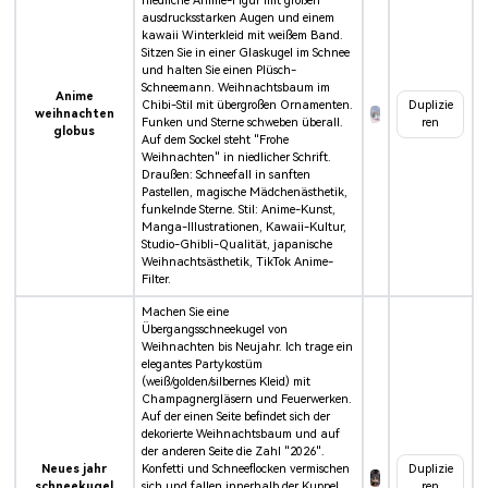
niedliche Anime-Figur mit großen
ausdrucksstarken Augen und einem
kawaii Winterkleid mit weißem Band.
Sitzen Sie in einer Glaskugel im Schnee
und halten Sie einen Plüsch-
Schneemann. Weihnachtsbaum im
Anime
Chibi-Stil mit übergroßen Ornamenten.
Duplizie
weihnachten
Funken und Sterne schweben überall.
ren
globus
Auf dem Sockel steht "Frohe
Weihnachten" in niedlicher Schrift.
Draußen: Schneefall in sanften
Pastellen, magische Mädchenästhetik,
funkelnde Sterne. Stil: Anime-Kunst,
Manga-Illustrationen, Kawaii-Kultur,
Studio-Ghibli-Qualität, japanische
Weihnachtsästhetik, TikTok Anime-
Filter.
Machen Sie eine
Übergangsschneekugel von
Weihnachten bis Neujahr. Ich trage ein
elegantes Partykostüm
(weiß/golden/silbernes Kleid) mit
Champagnergläsern und Feuerwerken.
Auf der einen Seite befindet sich der
dekorierte Weihnachtsbaum und auf
der anderen Seite die Zahl "2026".
Neues jahr
Konfetti und Schneeflocken vermischen
Duplizie
schneekugel
sich und fallen innerhalb der Kuppel.
ren