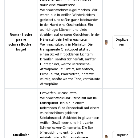
Lassen Sie mich und mein Partner
darin eine romantische
Weihnachtsschneekugel machen. Wir
waren alle in weißen Winterkleidern
gekleidet und saßen ganz beieinander,
in der Hand eine Geschenkbox. Ein
aufrichtiges Lächeln und Liebe
Romantische
strahlen auf unseren Gesichtern. In der
paare
Nähe steht ein hell erleuchteter
Duplizie
schneeflocken
Weihnachtsbaum in Miniatur. Die
ren
kugel
transparente Glaskuppel sitzt auf
einem Sockel mit goldenen Lichtern.
Draußen: sanfter Schneefall, sanfter
Hintergrund, warme Kerzenlicht-
Atmosphäre. Stil: intim, romantisch,
Filmqualität, Paarporträt, Pinterest-
würdig, sanfte warme Töne, verträumte
Atmosphäre.
Entwerfen Sie eine Retro-
Weihnachtsspieluhr-Szene mit mir im
Mittelpunkt. Ich bin in einem
rotierenden Glas-Schneeball auf einem
wunderschönen goldenen
Spieluhrsockel. Gekleidet in glitzernden
weißen Gewändern und hält zarte
Schneeflocken-Ornamente. Die Box
öffnet sich und enthüllt eine
Musikuhr
Duplizie
miniaturisierte Winterdorfszene.