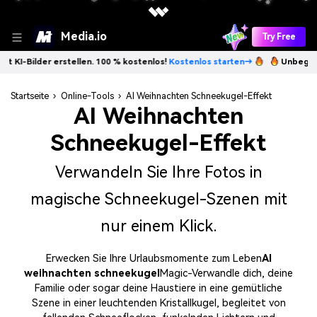
❄
Media.io
Try Free
rstellen. 100 % kostenlos!
Kostenlos starten→
Unbegrenzt KI-Bilder 
Startseite
›
Online-Tools
›
AI Weihnachten Schneekugel-Effekt
AI Weihnachten
❅
Schneekugel-Effekt
Verwandeln Sie Ihre Fotos in
❆
magische Schneekugel-Szenen mit
nur einem Klick.
❅
Erwecken Sie Ihre Urlaubsmomente zum Leben
AI
❅
weihnachten schneekugel
Magic-Verwandle dich, deine
Familie oder sogar deine Haustiere in eine gemütliche
Szene in einer leuchtenden Kristallkugel, begleitet von