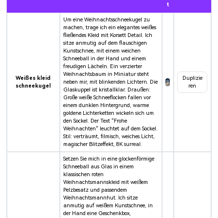
t
Um eine Weihnachtsschneekugel zu
machen, trage ich ein elegantes weißes
fließendes Kleid mit Korsett Detail. Ich
sitze anmutig auf dem flauschigen
Kunstschnee, mit einem weichen
Schneeball in der Hand und einem
freudigen Lächeln. Ein verzierter
Weihnachtsbaum in Miniatur steht
Weißes kleid
Duplizie
neben mir, mit blinkenden Lichtern. Die
schneekugel
ren
Glaskuppel ist kristallklar. Draußen:
Große weiße Schneeflocken fallen vor
einem dunklen Hintergrund, warme
goldene Lichterketten wickeln sich um
den Sockel. Der Text "Frohe
Weihnachten" leuchtet auf dem Sockel.
Stil: verträumt, filmisch, weiches Licht,
magischer Blitzeffekt, 8K surreal.
Setzen Sie mich in eine glockenförmige
Schneeball aus Glas in einem
klassischen roten
Weihnachtsmannskleid mit weißem
Pelzbesatz und passendem
Weihnachtsmannhut. Ich sitze
anmutig auf weißem Kunstschnee, in
der Hand eine Geschenkbox,