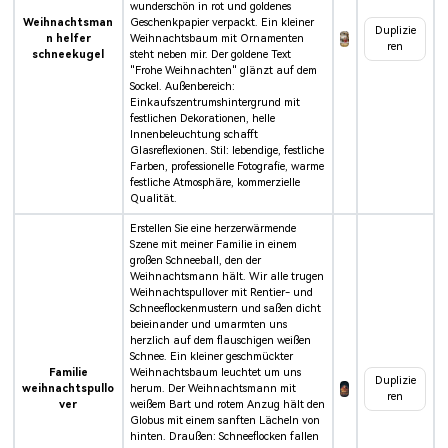
wunderschön in rot und goldenes
Weihnachtsman
Geschenkpapier verpackt. Ein kleiner
Duplizie
n helfer
Weihnachtsbaum mit Ornamenten
ren
schneekugel
steht neben mir. Der goldene Text
"Frohe Weihnachten" glänzt auf dem
Sockel. Außenbereich:
Einkaufszentrumshintergrund mit
festlichen Dekorationen, helle
Innenbeleuchtung schafft
Glasreflexionen. Stil: lebendige, festliche
Farben, professionelle Fotografie, warme
festliche Atmosphäre, kommerzielle
Qualität.
Erstellen Sie eine herzerwärmende
Szene mit meiner Familie in einem
großen Schneeball, den der
Weihnachtsmann hält. Wir alle trugen
Weihnachtspullover mit Rentier- und
Schneeflockenmustern und saßen dicht
beieinander und umarmten uns
herzlich auf dem flauschigen weißen
Schnee. Ein kleiner geschmückter
Familie
Weihnachtsbaum leuchtet um uns
Duplizie
weihnachtspullo
herum. Der Weihnachtsmann mit
ren
ver
weißem Bart und rotem Anzug hält den
Globus mit einem sanften Lächeln von
hinten. Draußen: Schneeflocken fallen