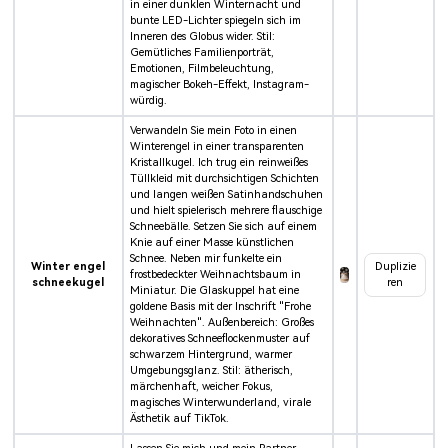
in einer dunklen Winternacht und
bunte LED-Lichter spiegeln sich im
Inneren des Globus wider. Stil:
Gemütliches Familienporträt,
Emotionen, Filmbeleuchtung,
magischer Bokeh-Effekt, Instagram-
würdig.
Verwandeln Sie mein Foto in einen
Winterengel in einer transparenten
Kristallkugel. Ich trug ein reinweißes
Tüllkleid mit durchsichtigen Schichten
und langen weißen Satinhandschuhen
und hielt spielerisch mehrere flauschige
Schneebälle. Setzen Sie sich auf einem
Knie auf einer Masse künstlichen
Schnee. Neben mir funkelte ein
Winter engel
Duplizie
frostbedeckter Weihnachtsbaum in
schneekugel
ren
Miniatur. Die Glaskuppel hat eine
goldene Basis mit der Inschrift "Frohe
Weihnachten". Außenbereich: Großes
dekoratives Schneeflockenmuster auf
schwarzem Hintergrund, warmer
Umgebungsglanz. Stil: ätherisch,
märchenhaft, weicher Fokus,
magisches Winterwunderland, virale
Ästhetik auf TikTok.