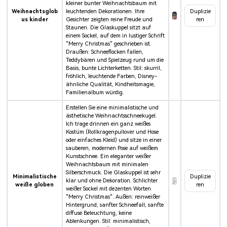
kleiner bunter Weihnachtsbaum mit
Weihnachtsglob
leuchtenden Dekorationen. Ihre
Duplizie
us kinder
Gesichter zeigten reine Freude und
ren
Staunen. Die Glaskuppel sitzt auf
einem Sockel, auf dem in lustiger Schrift
"Merry Christmas" geschrieben ist.
Draußen: Schneeflocken fallen,
Teddybären und Spielzeug rund um die
Basis, bunte Lichterketten. Stil: skurril,
fröhlich, leuchtende Farben, Disney-
ähnliche Qualität, Kindheitsmagie,
Familienalbum würdig.
Erstellen Sie eine minimalistische und
ästhetische Weihnachtsschneekugel.
Ich trage drinnen ein ganz weißes
Kostüm (Rollkragenpullover und Hose
oder einfaches Kleid) und sitze in einer
sauberen, modernen Pose auf weißem
Kunstschnee. Ein eleganter weißer
Weihnachtsbaum mit minimalen
Silberschmuck. Die Glaskuppel ist sehr
Minimalistische
Duplizie
klar und ohne Dekoration. Schlichter
weiße globen
ren
weißer Sockel mit dezenten Worten
"Merry Christmas". Außen: reinweißer
Hintergrund, sanfter Schneefall, sanfte
diffuse Beleuchtung, keine
Ablenkungen. Stil: minimalistisch,