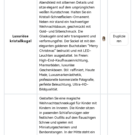
Abendkleid mit silbernen Details und
sitze elegant auf dem ursprünglichen
weißen Kunstschnee. Halten Sie ein
Kristall-Schneeflocken-Ornament.
Neben mir stand ein hochwertiger
Weihnachtsbaum, geschmückt mit
Gold- und Silberschmuck. Die
Luxuriöse
Glaskugeln sind sehr transparent und
Duplizie
kristallkugel
verformungsfrei. Der Sockel ist mit den
ren
eleganten goldenen Buchstaben "Merry
Christmas" bedruckt und mit LED-
Leuchten ausgestattet. Im Freien:
High-End-Kaufhauseinrichtung,
Marmorböden, luxuriöse
Geschenkboxen. Stil: raffiniert, Haute
Mode, Luxusmarkenästhetik,
professionelle kommerzielle Fotografie,
perfekte Beleuchtung, Ultra-HD-
Bildqualität.
Gestalten Sie eine magische
Weihnachtsschneekugel für Kinder mit
Kindern im Inneren. Die Kinder sitzen
in passenden Schlafanzügen oder
festlichen Outfits auf dem flauschigen
Schnee und spielen mit
Miniaturgeschenken und
Bonbonstangen. In der Mitte steht ein