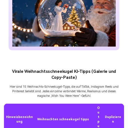
Virale Weihnachtsschneekugel KI-Tipps (Galerie und
Copy-Paste)
Hier sind 15 Weihnachts-Schneekugel-Tipps, die auf TikTok, Instagram Reels und
Pinterest beliebt sind. Jedes einzelne verbindet Wärme, Realismus und dieses
magische „Wish You Were Here“-Gefühl.
O
u
Hinweisbezeichn
t
Dupliziere
Weihnachten schneekugel tipps
ung
p
n
u