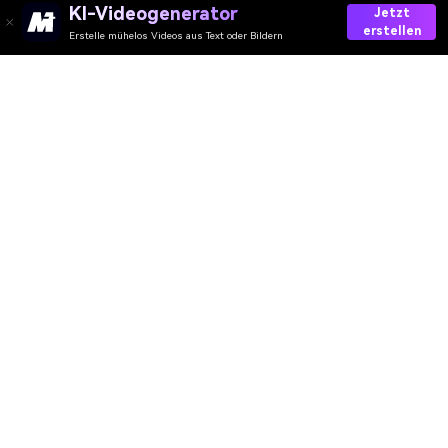
KI-Videogenerator
Jetzt
erstellen
Erstelle mühelos Videos aus Text oder Bildern
Create Your Christmas Snow Globe Now
Media.io Online Tools Quality Rating：
4.7 (162,357 Votes)
AI-Video
AI-Bild
AI-Audio
AI-Effekte