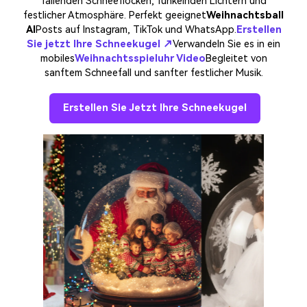
fallenden Schneeflocken, funkelnden Lichtern und
festlicher Atmosphäre. Perfekt geeignet
Weihnachtsball
AI
Posts auf Instagram, TikTok und WhatsApp.
Erstellen
Sie jetzt Ihre Schneekugel ↗
Verwandeln Sie es in ein
mobiles
Weihnachtsspieluhr Video
Begleitet von
sanftem Schneefall und sanfter festlicher Musik.
Erstellen Sie Jetzt Ihre Schneekugel
❆