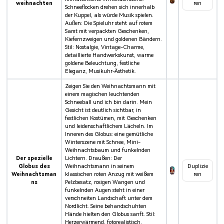
weihnachten
ren
Schneeflocken drehen sich innerhalb
der Kuppel, als würde Musik spielen.
Außen: Die Spieluhr steht auf rotem
Samt mit verpackten Geschenken,
Kiefernzweigen und goldenen Bändern.
Stil: Nostalgie, Vintage-Charme,
detaillierte Handwerkskunst, warme
goldene Beleuchtung, festliche
Eleganz, Musikuhr-Ästhetik.
Zeigen Sie den Weihnachtsmann mit
einem magischen leuchtenden
Schneeball und ich bin darin. Mein
Gesicht ist deutlich sichtbar, in
festlichen Kostümen, mit Geschenken
und leidenschaftlichem Lächeln. Im
Inneren des Globus: eine gemütliche
Winterszene mit Schnee, Mini-
Weihnachtsbaum und funkelnden
Der spezielle
Lichtern. Draußen: Der
Globus des
Weihnachtsmann in seinem
Duplizie
Weihnachtsman
klassischen roten Anzug mit weißem
ren
ns
Pelzbesatz, rosigen Wangen und
funkelnden Augen steht in einer
verschneiten Landschaft unter dem
Nordlicht. Seine behandschuhten
Hände hielten den Globus sanft. Stil:
Herzerwärmend, fotorealistisch,