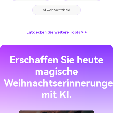
Ai weihnachtskleid
Entdecken Sie weitere Tools > >
Erschaffen Sie heute
magische
Weihnachtserinnerung
mit KI.