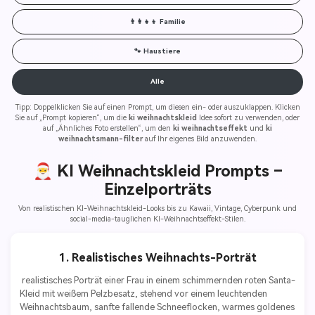
👨‍👩‍👧‍👦 Familie
🐾 Haustiere
Alle
Tipp: Doppelklicken Sie auf einen Prompt, um diesen ein- oder auszuklappen. Klicken
Sie auf „Prompt kopieren“, um die
ki weihnachtskleid
Idee sofort zu verwenden, oder
auf „Ähnliches Foto erstellen“, um den
ki weihnachtseffekt
und
ki
weihnachtsmann-filter
auf Ihr eigenes Bild anzuwenden.
🎅 KI Weihnachtskleid Prompts –
Einzelporträts
Von realistischen KI-Weihnachtskleid-Looks bis zu Kawaii, Vintage, Cyberpunk und
social-media-tauglichen KI-Weihnachtseffekt-Stilen.
1. Realistisches Weihnachts-Porträt
 realistisches Porträt einer Frau in einem schimmernden roten Santa-
Kleid mit weißem Pelzbesatz, stehend vor einem leuchtenden 
Weihnachtsbaum, sanfte fallende Schneeflocken, warmes goldenes 