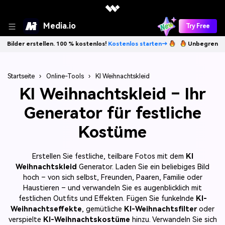
Media.io
Try Free
ellen. 100 % kostenlos!
Kostenlos starten→
Unbegrenzt KI-Bilder ers
Startseite
›
Online-Tools
›
KI Weihnachtskleid
KI Weihnachtskleid – Ihr
Generator für festliche
Kostüme
Erstellen Sie festliche, teilbare Fotos mit dem
KI
Weihnachtskleid
Generator. Laden Sie ein beliebiges Bild
hoch – von sich selbst, Freunden, Paaren, Familie oder
Haustieren – und verwandeln Sie es augenblicklich mit
festlichen Outfits und Effekten. Fügen Sie funkelnde
KI-
Weihnachtseffekte
, gemütliche
KI-Weihnachtsfilter
oder
verspielte
KI-Weihnachtskostüme
hinzu. Verwandeln Sie sich