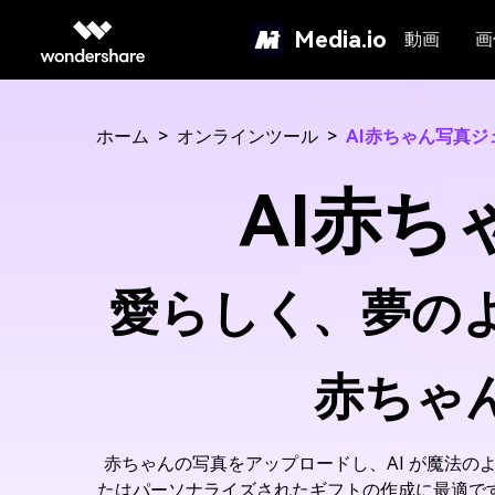
Media.io
動画
画
ホーム
>
オンラインツール
>
AI赤ちゃん写真ジ
AI赤
愛らしく、夢の
赤ちゃ
赤ちゃんの写真をアップロードし、AI が魔法
たはパーソナライズされたギフトの作成に最適で