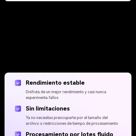
Maximiza tu experiencia
en la versión de
escritorio
Rendimiento estable
Disfruta de un mejor rendimiento y casi nunca
experimenta fallos
Sin limitaciones
Ya no necesitas preocuparte por el tamaño del
archivo o restricciones de tiempo de procesamiento
Procesamiento por lotes fluido