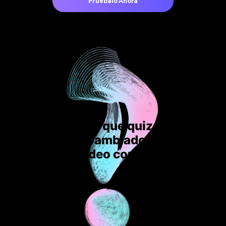
Pruébalo Ahora
Algunas cosas que quizás quieras
saber sobre
Cambiador de FPS de
Video con IA