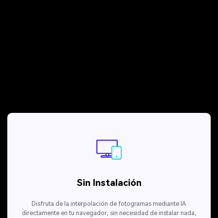
acelerado. La mayor tasa de fotogramas hace que las acciones
parezcan realistas, sumergiendo al espectador en el corazón de la
acción.
Beneficios Clave de Usar Media.io
Aumentador de Fotogramas de
Video
Sin Instalación
Disfruta de la interpolación de fotogramas mediante IA
directamente en tu navegador, sin necesidad de instalar nada,