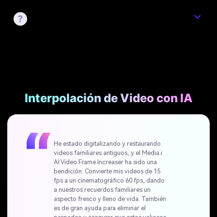
5. ¿Cuál es la mejor tasa de fotogramas para
video en cámara lenta?
¿Qué dicen las personas sobre
Media.io?
Interpolación de Video con IA
He estado digitalizando y restaurando
videos familiares antiguos, y el Media.i
AI Video Frame Increaser ha sido una
bendición. Convierte mis videos de 15
fps a un cinematográfico 60 fps, dando
a nuestros recuerdos familiares un
aspecto fresco y lleno de vida. También
es de gran ayuda para eliminar el