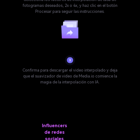
fotogramas deseados, 2x o 4x, y haz clic en el botón
Procesar para seguir las instrucciones.
Descargar
3
Confirma para descargar el video interpolado y deja
que el suavizador de video de Media.io comience la
magia de la interpolación con IA.
Mejora tu contenido con
fotogramas de video interpolados
Jugadores y
Influencers
Videografía
Archivistas
streamers
de redes
de acción y
de videos
y
sociales
deportes