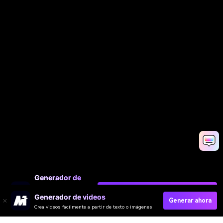
Generador de
videos
Generar ahora
Generador de videos
Crea videos fácilmente a
Generar ahora
Crea videos fácilmente a partir de texto o imágenes
partir de texto o imágenes