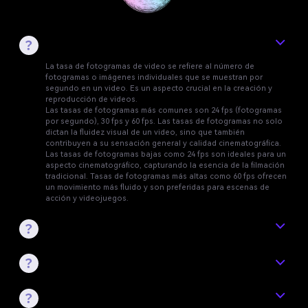
¿Qué es la tasa de fotogramas de un video?
¿Por qué es importante en un video?
La tasa de fotogramas de video se refiere al número de
fotogramas o imágenes individuales que se muestran por
segundo en un video. Es un aspecto crucial en la creación y
reproducción de videos.
Las tasas de fotogramas más comunes son 24 fps (fotogramas
por segundo), 30 fps y 60 fps. Las tasas de fotogramas no solo
dictan la fluidez visual de un video, sino que también
contribuyen a su sensación general y calidad cinematográfica.
Las tasas de fotogramas bajas como 24 fps son ideales para un
aspecto cinematográfico, capturando la esencia de la filmación
tradicional. Tasas de fotogramas más altas como 60 fps ofrecen
un movimiento más fluido y son preferidas para escenas de
acción y videojuegos.
2. ¿Cuál es la mejor tasa de fotogramas para la
grabación de pantalla?
3. ¿Cuál es el mejor fps para video?
4. ¿Cuál es la mejor tasa de fotogramas para
video 4K?