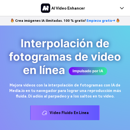
AI Video Enhancer
Crea imágenes IA ilimitadas. 100 % gratis!
Empieza gratis→
Pricing
Iniciar Sesión
Registrarse
Interpolación de
fotogramas de video
en línea
Impulsado por IA
Mejora videos con la interpolación de fotogramas con IA de
Media.io en tu navegador para lograr una reproducción más
fluida. Di adiós al parpadeo y a los saltos en tu video.
Vídeo Fluido En Línea