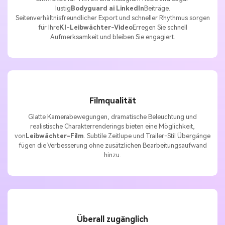
lustig
Bodyguard ai LinkedIn
Beiträge.
Seitenverhältnisfreundlicher Export und schneller Rhythmus sorgen
für Ihre
KI-Leibwächter-Video
Erregen Sie schnell
Aufmerksamkeit und bleiben Sie engagiert.
Unbegrenzt KI-
Bilder erstellen.
100 % kostenlos!
Filmqualität
Glatte Kamerabewegungen, dramatische Beleuchtung und
Kostenlos Starten→
realistische Charakterrenderings bieten eine Möglichkeit,
von
Leibwächter-Film
. Subtile Zeitlupe und Trailer-Stil Übergänge
fügen die Verbesserung ohne zusätzlichen Bearbeitungsaufwand
hinzu.
Überall zugänglich