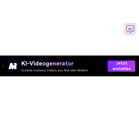
KI-Videogenerator
Jetzt
erstellen
Erstelle mühelos Videos aus Text oder Bildern
Create AI Bodyguard Video Now
Media.io Online Tools Quality Rating：
4.7 (162,357 Votes)
AI-Video