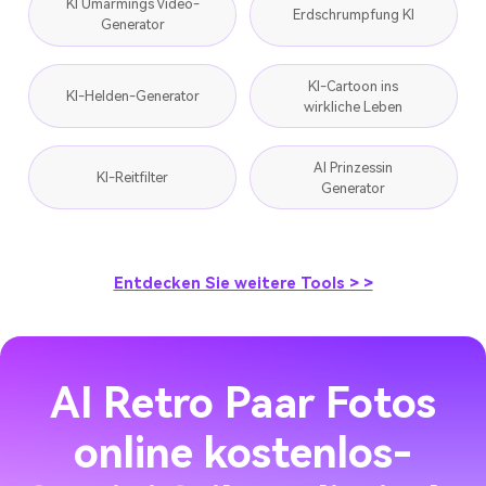
KI Umarmings Video-
Erdschrumpfung KI
Generator
KI-Cartoon ins
KI-Helden-Generator
wirkliche Leben
AI Prinzessin
KI-Reitfilter
Generator
Entdecken Sie weitere Tools > >
AI Retro Paar Fotos
online kostenlos-