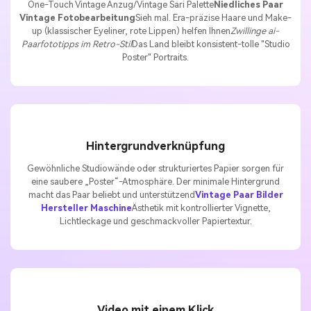
One-Touch Vintage Anzug/Vintage Sari Palette
Niedliches Paar
Vintage Fotobearbeitung
Sieh mal. Era-präzise Haare und Make-
up (klassischer Eyeliner, rote Lippen) helfen Ihnen
Zwillinge ai-
Paarfototipps im Retro-Stil
Das Land bleibt konsistent-tolle "Studio
Poster" Portraits.
Hintergrundverknüpfung
Gewöhnliche Studiowände oder strukturiertes Papier sorgen für
eine saubere „Poster“-Atmosphäre. Der minimale Hintergrund
macht das Paar beliebt und unterstützend
Vintage Paar Bilder
Hersteller Maschine
Ästhetik mit kontrollierter Vignette,
Lichtleckage und geschmackvoller Papiertextur.
Video mit einem Klick