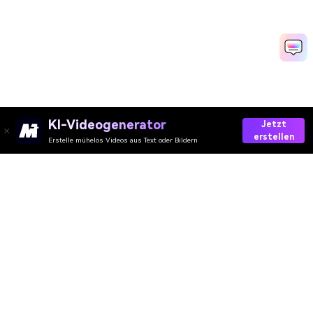
KI-Videogenerator
Jetzt
erstellen
Erstelle mühelos Videos aus Text oder Bildern
Create Your AI Retro Couple Photo
Media.io Online Tools Quality Rating：
4.7 (162,357 Votes)
AI-Video