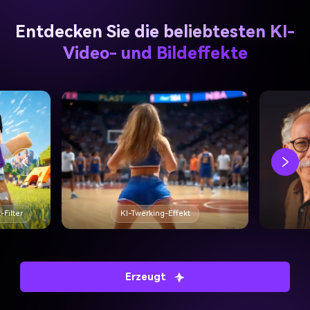
Entdecken Sie die beliebtesten KI-
Video- und Bildeffekte
-Filter
KI-Twerking-Effekt
Erzeugt