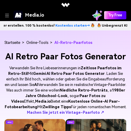
Media.io
Try Free
len. 100 % kostenlos!
Kostenlos starten→
Unbegrenzt KI-Bilder erste
Startseite
>
Online-Tools
>
AI-Retro-Paarfotos
AI Retro Paar Fotos Generator
Verwandeln Sie Ihre Liebeserinnerungen in
Zeitlose Paarfotos im
Retro-Stil
Mit
Gemini AI Retro Paar Fotos Generator
. Laden Sie
einfach Ihr Bild hoch, wählen oder geben Sie die Eingabeaufforderung
ein und lassen Sie
AI
Verwandeln Sie sie in realistische Vintage-Paarbilder.
Was auch immer Sie eine wollen
Niedliche Retro-Porträts
, a
1980er
Jahre Oldschool-Look
, sogar
Paar Fotos zu
Videos
Effekt,
Media.io
Bietet eine
Kostenlose Online-AI Paar-
Fotobearbeitung
Mit
Zwillinge Tipps
Für jeden romantischen Moment.
Machen Sie jetzt ein Vintage-Paarfoto ↗