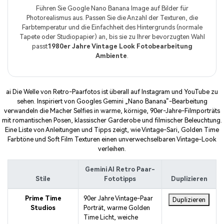
Führen Sie Google Nano Banana Image auf Bilder für
Photorealismus aus. Passen Sie die Anzahl der Texturen, die
Farbtemperatur und die Einfachheit des Hintergrunds (normale
Tapete oder Studiopapier) an, bis sie zu Ihrer bevorzugten Wahl
passt
1980er Jahre Vintage Look Fotobearbeitung
Ambiente
.
ai Die Welle von Retro-Paarfotos ist überall auf Instagram und YouTube zu
sehen. Inspiriert von Googles Gemini „Nano Banana“-Bearbeitung
verwandeln die Macher Selfies in warme, körnige, 90er-Jahre-Filmporträts
mit romantischen Posen, klassischer Garderobe und filmischer Beleuchtung.
Eine Liste von Anleitungen und Tipps zeigt, wie Vintage-Sari, Golden Time
Farbtöne und Soft Film Texturen einen unverwechselbaren Vintage-Look
verleihen.
Gemini AI Retro Paar-
Stile
Fototipps
Duplizieren
Prime Time
90er Jahre Vintage-Paar
Duplizieren
Studios
Porträt, warme Golden
Time Licht, weiche