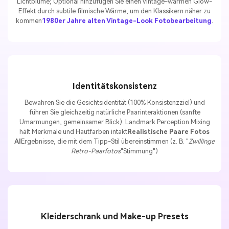
Lichtblume; Optional hinzufügen Sie einen Vintage-warmen Glow-
Effekt durch subtile filmische Wärme, um den Klassikern näher zu
kommen
1980er Jahre alten Vintage-Look Fotobearbeitung
.
Identitätskonsistenz
Bewahren Sie die Gesichtsidentität (100% Konsistenzziel) und
führen Sie gleichzeitig natürliche Paarinteraktionen (sanfte
Umarmungen, gemeinsamer Blick). Landmark Perception Mixing
hält Merkmale und Hautfarben intakt
Realistische Paare Fotos
AI
Ergebnisse, die mit dem Tipp-Stil übereinstimmen (z. B. "
Zwillinge
Retro-Paarfotos
"Stimmung")
Kleiderschrank und Make-up Presets