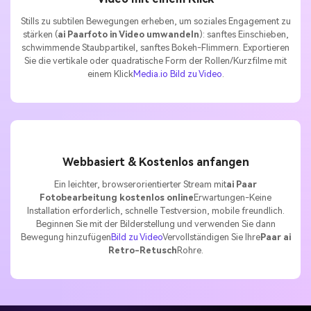
Stills zu subtilen Bewegungen erheben, um soziales Engagement zu
stärken (
ai Paarfoto in Video umwandeln
): sanftes Einschieben,
schwimmende Staubpartikel, sanftes Bokeh-Flimmern. Exportieren
Sie die vertikale oder quadratische Form der Rollen/Kurzfilme mit
einem Klick
Media.io Bild zu Video
.
Webbasiert & Kostenlos anfangen
Ein leichter, browserorientierter Stream mit
ai Paar
Fotobearbeitung kostenlos online
Erwartungen-Keine
Installation erforderlich, schnelle Testversion, mobile freundlich.
Beginnen Sie mit der Bilderstellung und verwenden Sie dann
Bewegung hinzufügen
Bild zu Video
Vervollständigen Sie Ihre
Paar ai
Retro-Retusch
Rohre.