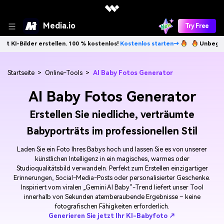
Media.io
Try Free
der erstellen. 100 % kostenlos!
Kostenlos starten→
Unbegrenzt KI-Bi
Startseite
>
Online-Tools
>
AI Baby Fotos Generator
AI Baby Fotos Generator
Erstellen Sie niedliche, verträumte
Babyporträts im professionellen Stil
Laden Sie ein Foto Ihres Babys hoch und lassen Sie es von unserer
künstlichen Intelligenz in ein magisches, warmes oder
Studioqualitätsbild verwandeln. Perfekt zum Erstellen einzigartiger
Erinnerungen, Social-Media-Posts oder personalisierter Geschenke.
Inspiriert vom viralen „Gemini AI Baby“-Trend liefert unser Tool
innerhalb von Sekunden atemberaubende Ergebnisse – keine
fotografischen Fähigkeiten erforderlich.
Generieren Sie jetzt Ihr KI-Babyfoto ↗