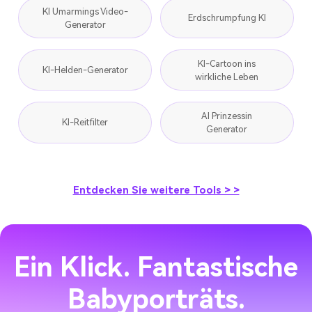
KI Umarmings Video-
Erdschrumpfung KI
Generator
KI-Cartoon ins
KI-Helden-Generator
wirkliche Leben
AI Prinzessin
KI-Reitfilter
Generator
Entdecken Sie weitere Tools > >
Ein Klick. Fantastische
Babyporträts.