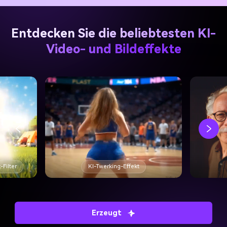
Entdecken Sie die beliebtesten KI-
Video- und Bildeffekte
-Filter
KI-Twerking-Effekt
Erzeugt