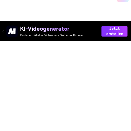
KI-Videogenerator
Jetzt
erstellen
Erstelle mühelos Videos aus Text oder Bildern
Create Your AI Baby Photo
Media.io Online Tools Quality Rating：
4.7 (162,357 Votes)
AI-Video
AI-Bild