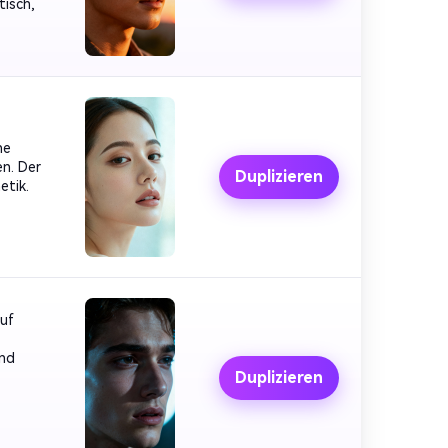
tisch,
he
n. Der
Duplizieren
etik.
auf
und
Duplizieren