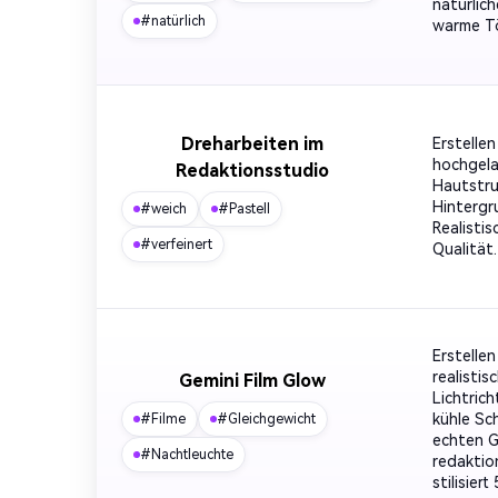
natürlic
#natürlich
warme Tö
Dreharbeiten im
Erstellen
hochgela
Redaktionsstudio
Hautstru
Hintergru
#weich
#Pastell
Realisti
#verfeinert
Qualität.
Erstellen
realisti
Gemini Film Glow
Lichtric
kühle Sc
#Filme
#Gleichgewicht
echten Ge
#Nachtleuchte
redaktion
stilisiert