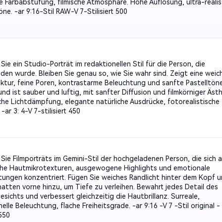
he Farbabstufung, filmische Atmosphäre. Hohe Auflösung, ultra-realis
ne. -ar 9:16-Stil RAW-V 7-Stilisiert 500
 Sie ein Studio-Porträt im redaktionellen Stil für die Person, die
den wurde. Bleiben Sie genau so, wie Sie wahr sind. Zeigt eine weic
ktur, feine Poren, kontrastarme Beleuchtung und sanfte Pastelltöne
nd ist sauber und luftig, mit sanfter Diffusion und filmkörniger Ästh
sche Lichtdämpfung, elegante natürliche Ausdrücke, fotorealistische
 -ar 3: 4-V 7-stilisiert 450
 Sie Filmporträts im Gemini-Stil der hochgeladenen Person, die sich 
sche Hautmikrotexturen, ausgewogene Highlights und emotionale
htungen konzentriert. Fügen Sie weiches Randlicht hinter dem Kopf 
hatten vorne hinzu, um Tiefe zu verleihen. Bewahrt jedes Detail des
sichts und verbessert gleichzeitig die Hautbrillanz. Surreale,
elle Beleuchtung, flache Freiheitsgrade. -ar 9:16 -V 7 -Stil original -
 550