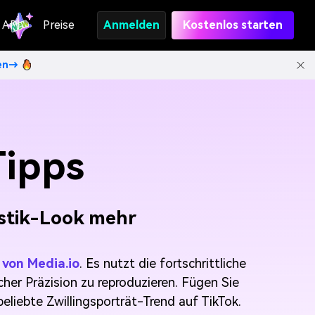
API
Preise
Anmelden
Kostenlos starten
ten→
Tipps
lastik-Look mehr
 von Media.io
. Es nutzt die fortschrittliche
cher Präzision zu reproduzieren. Fügen Sie
eliebte Zwillingsporträt-Trend auf TikTok.