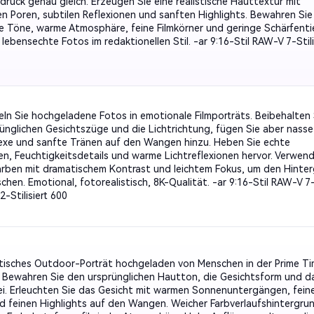
sdruck genau gleich. Erzeugen Sie eine realistische Hauttextur mit
en Poren, subtilen Reflexionen und sanften Highlights. Bewahren Sie
he Töne, warme Atmosphäre, feine Filmkörner und geringe Schärfenti
 lebensechte Fotos im redaktionellen Stil. -ar 9:16-Stil RAW-V 7-Stili
ln Sie hochgeladene Fotos in emotionale Filmporträts. Beibehalten 
rünglichen Gesichtszüge und die Lichtrichtung, fügen Sie aber nasse
exe und sanfte Tränen auf den Wangen hinzu. Heben Sie echte
n, Feuchtigkeitsdetails und warme Lichtreflexionen hervor. Verwend
arben mit dramatischem Kontrast und leichtem Fokus, um den Hinte
chen. Emotional, fotorealistisch, 8K-Qualität. -ar 9:16-Stil RAW-V 7
2-Stilisiert 600
istisches Outdoor-Porträt hochgeladen von Menschen in der Prime T
. Bewahren Sie den ursprünglichen Hautton, die Gesichtsform und d
ei. Erleuchten Sie das Gesicht mit warmen Sonnenuntergängen, fein
d feinen Highlights auf den Wangen. Weicher Farbverlaufshintergru