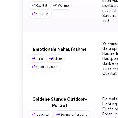
Ihren Au
sichtbar
#Realität
# Wärme
natürlic
#natürlich
Surreale,
550
Verwande
die ursp
Emotionale Nahaufnahme
Hautrefl
Hautpore
# nass
#Filme
dunkle F
#ausdrucksstark
zu verwis
Qualität 
Goldene Stunde Outdoor-
Ein real
Lighting
Porträt
Outfit b
Poren un
# Leuchten
#Sonnenuntergang