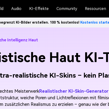
ld
Audio
KI-Effekte
Community
Ressourcen
egrenzt KI-Bilder erstellen. 100 % kostenlos!
Kostenlos star
iche Intelligenz Haut
istische Haut KI-
ltra-realistische KI-Skins – kein P
nsechtes Meisterwerk
Realistischer KI-Skin-Generator
struktur, weiche Poren und Lichtreflexionen mit filmis
m zusätzlichen Realismus zu erzielen – genau wie der b