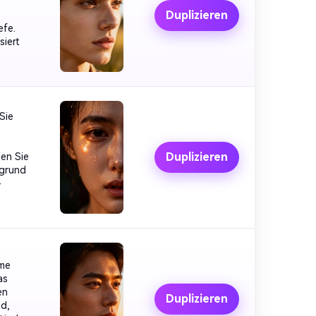
Duplizieren
efe.
siert
Sie
Duplizieren
en Sie
rgrund
-
ime
as
en
Duplizieren
nd,