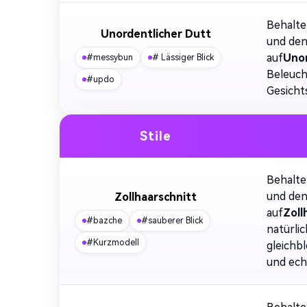
Behalte
Unordentlicher Dutt
und den
auf
Unor
#messybun
# Lässiger Blick
Beleuch
#updo
Gesicht
Stile
Behalte
und den
Zollhaarschnitt
auf
Zoll
#bazche
#sauberer Blick
natürli
#Kurzmodell
gleichb
und ech