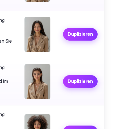
ung
Duplizieren
en Sie
ung
d im
Duplizieren
ung