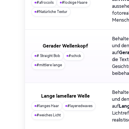
#afrocoils
#lockige Haare
aussehe
#Natürliche Textur
fotoreal
Mensch
Behalte
und den
Gerader Wellenkopf
auf
Ger
# Straight Bob
#schick
die Text
#mittlere lange
Gesicht
beibeha
Behalte
Lange lamellare Welle
und den
auf
Lang
#langes Haar
#layeredwaves
Lichtre
#weiches Licht
realisti