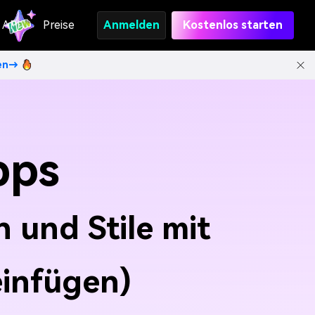
API
Preise
Anmelden
Kostenlos starten
ten→
pps
 und Stile mit
einfügen)