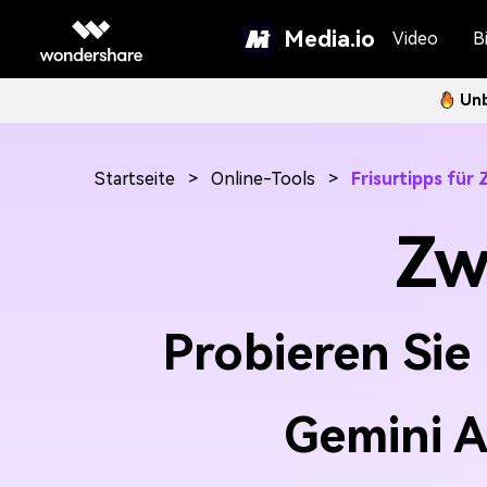
Media.io
Video
Bi
Unb
Startseite
>
Online-Tools
>
Frisurtipps für 
Zw
Probieren Sie
Gemini A