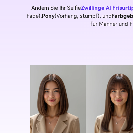
Ändern Sie Ihr Selfie
Zwillinge AI Frisurti
Fade),
Pony
(Vorhang, stumpf), und
Farbge
für Männer und F