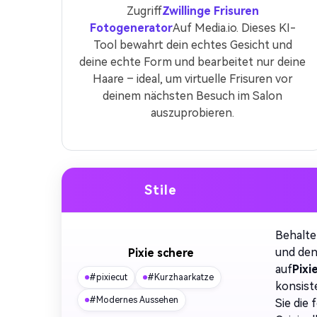
Zugriff
Zwillinge Frisuren
Fotogenerator
Auf Media.io. Dieses KI-
Tool bewahrt dein echtes Gesicht und
deine echte Form und bearbeitet nur deine
Haare – ideal, um virtuelle Frisuren vor
deinem nächsten Besuch im Salon
auszuprobieren.
Stile
Behalte
und den
Pixie schere
auf
Pixi
#pixiecut
#Kurzhaarkatze
konsist
#Modernes Aussehen
Sie die 