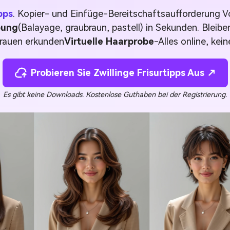
pps
. Kopier- und Einfüge-Bereitschaftsaufforderung 
bung
(Balayage, graubraun, pastell) in Sekunden. Bleibe
rauen erkunden
Virtuelle Haarprobe
-Alles online, kein
Probieren Sie Zwillinge Frisurtipps Aus ↗
Es gibt keine Downloads. Kostenlose Guthaben bei der Registrierung.