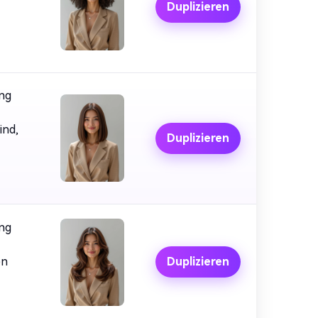
Duplizieren
ung
ind,
Duplizieren
ung
en
Duplizieren