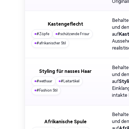
Original
Behalte
Kastengeflecht
und den
auf
Kas
#Zöpfe
#schützende Frisur
Aussehe
#afrikanischer Stil
realist
Behalte
Styling für nasses Haar
und den
auf
Styl
#wethaar
#Leitartikel
Einklan
#Fashion Stil
intakte
Behalte
und den
Afrikanische Spule
auf
Afri