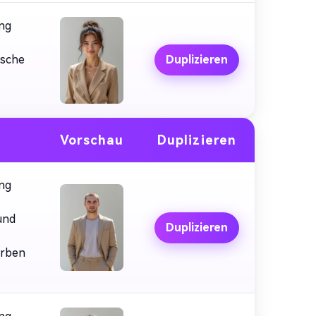
ung
ische
Duplizieren
Vorschau
Duplizieren
ung
und
Duplizieren
arben