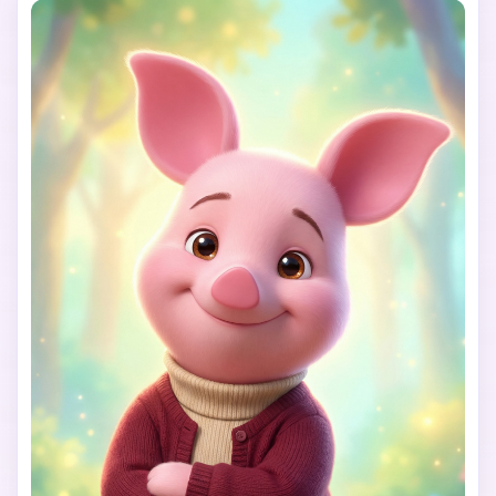
und Körpersprache stimmen exakt mit der Referenz 
überein, einschließlich Armhaltung, Kopfneigung, 
Beinposition und Gesichtsausdruck. Ferkel, ein rosa 
Schweinchen mit grünem Schal oder rosa Streifenshirt, 
funkelnden Augen, wirkt sowohl besorgt als auch mutig, 
nervös und niedlich, strahlt Schüchternheit, Loyalität, 
Besorgtheit und Stärke aus.