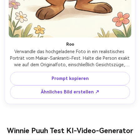
Roo
Verwandle das hochgeladene Foto in ein realistisches 
Porträt vom Makar-Sankranti-Fest. Halte die Person exakt 
wie auf dem Originalfoto, einschließlich Gesichtszüge, 
Hautfarbe, Frisur und Ausdruck. Kleide die Person in 
traditionelle indische Sankranti-Kleidung mit leuchtenden 
Prompt kopieren
Festfarben. Der Hintergrund zeigt klaren blauen Himmel, 
warmes Sonnenlicht und bunte Drachen, die eine fröhliche 
Ähnliches Bild erstellen ↗
Festatmosphäre schaffen. Natürliches Tageslicht, hohe 
Realitätsnähe, professionelle DSLR-Fotoqualität. Kein 
Cartoon, keine Illustration, kein künstlicher KI-Look. Das 
Bild soll authentisch, hell und voller Sankranti-Stimmung 
sein.
Winnie Puuh Test KI-Video-Generator