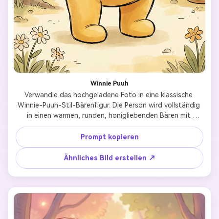
Winnie Puuh
Verwandle das hochgeladene Foto in eine klassische 
Winnie-Puuh-Stil-Bärenfigur. Die Person wird vollständig 
in einen warmen, runden, honigliebenden Bären mit 
weichen Formen und einem sanften, freundlichen 
Ausdruck verwandelt. Verwende einen klassischen 
Prompt kopieren
Kinderanimations- und Bilderbuch-Illustrationsstil mit 
Aquarelltexturen und klaren Linien. Das Farbschema sollte 
Ähnliches Bild erstellen ↗
warmes Gelb, Honiggold und sanftes Creme sein. Die Figur 
soll gemütlich, unschuldig und tröstlich wirken. Einfacher 
Hintergrund mit sanfter Bilderbuch-Atmosphäre. Kein 
Realismus, keine menschlichen Gesichtszüge, kein 3D, kein 
moderner Anime-Stil.