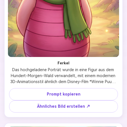
Ferkel
Das hochgeladene Porträt wurde in eine Figur aus dem 
Hundert-Morgen-Wald verwandelt, mit einem modernen 
3D-Animationsstil ähnlich dem Disney-Film *Winnie Puuh* 
von 2011. Es zeigt ein glänzendes, weiches Fell, sanfte 
Cel Colorierung, lebendige, aber beruhigende Pastelltöne, 
Prompt kopieren
funkelnde Augen, eine niedliche, rundliche Körperform und 
einen warmen, glücklichen Ausdruck. Der Hintergrund 
Ähnliches Bild erstellen ↗
leuchtet mit einem sanften Zauberlicht des Waldes, was 
eine gesunde, warme Atmosphäre schafft – perfekt als 
Profilbild in sozialen Medien. Die Details sind reich, Pose 