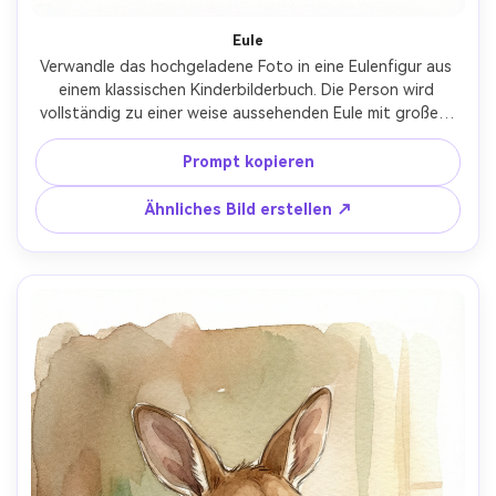
Eule
Verwandle das hochgeladene Foto in eine Eulenfigur aus 
einem klassischen Kinderbilderbuch. Die Person wird 
vollständig zu einer weise aussehenden Eule mit großen, 
ausdrucksstarken Augen und weichen Federtexturen. 
Verwende klassischen Kinderanimations- und Aquarell-
Prompt kopieren
Illustrationsstil. Warme Braun- und Cremetöne, sanftes 
Licht, gemütliche intellektuelle Stimmung. Die Figur sollte 
Ähnliches Bild erstellen ↗
gesprächig, nachdenklich und charmant wirken. Minimaler 
Bilderbuch-Hintergrund, sauber und gut lesbar. Kein 
Realismus, kein menschliches Gesicht, keine 3D-Effekte.