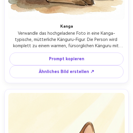
Kanga
Verwandle das hochgeladene Foto in eine Kanga-
typische, mütterliche Känguru-Figur. Die Person wird 
komplett zu einem warmen, fürsorglichen Känguru mit 
sanften Augen und einer behutsamen, beschützenden 
Haltung. Verwende klassischen Kinderanimations- und 
Prompt kopieren
Aquarell-Bilderbuchstil. Warme Erdtöne, weiche Schatten, 
familienfreundliche, tröstliche Atmosphäre. Die Figur 
Ähnliches Bild erstellen ↗
sollte beschützend, liebevoll und ruhig wirken. Einfacher 
Bilderbuch-Hintergrund mit gemütlicher Stimmung. Kein 
Realismus, keine menschlichen Gesichtszüge, kein 
übertriebener Cartoon-Stil.