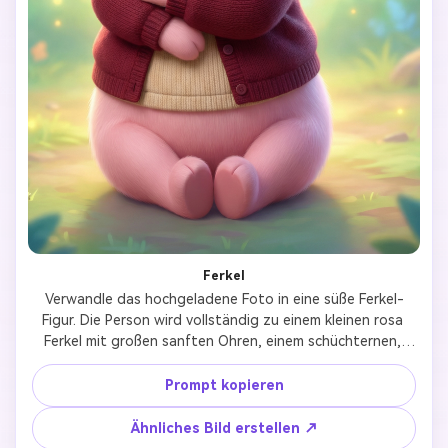
Ferkel
Verwandle das hochgeladene Foto in eine süße Ferkel-
Figur. Die Person wird vollständig zu einem kleinen rosa 
Ferkel mit großen sanften Ohren, einem schüchternen, 
aber freundlichen Ausdruck und einfachen, runden 
Merkmalen. Verwende einen klassischen Kinderanimations- 
Prompt kopieren
und Aquarell-Bilderbuchstil. Sanfte Pastellfarben, warmes 
Licht und eine ruhige, tröstliche Stimmung. Die Figur 
Ähnliches Bild erstellen ↗
sollte sensibel, sanft und liebenswert wirken. Minimaler 