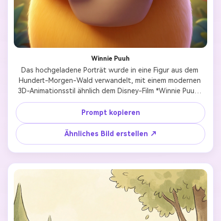
Winnie Puuh
Das hochgeladene Porträt wurde in eine Figur aus dem 
Hundert-Morgen-Wald verwandelt, mit einem modernen 
3D-Animationsstil ähnlich dem Disney-Film *Winnie Puuh* 
von 2011. Es zeigt ein glänzendes, weiches Fell, sanfte 
Cel Colorierung, lebendige aber beruhigende Pastelltöne, 
Prompt kopieren
funkelnde Augen, einen niedlichen, rundlichen Körperbau 
und einen warmen, fröhlichen Gesichtsausdruck. Der 
Ähnliches Bild erstellen ↗
Hintergrund leuchtet mit einem sanften Zauberlicht des 
Waldes und erzeugt eine gesunde, glückliche und warme 
Atmosphäre – das perfekte Profilbild für soziale Medien. 
Die Details sind reichhaltig, Pose und Körpersprache 
passen perfekt zum Referenzbild, inkl. Armhaltung, 
Kopfneigung, Beinposition und Gesichtsausdruck. Als 
Winnie Puuh selbst: runder, molliger, gelber Bär mit 
kleinem roten Shirt, Honigtopf haltend, ruhiges, 