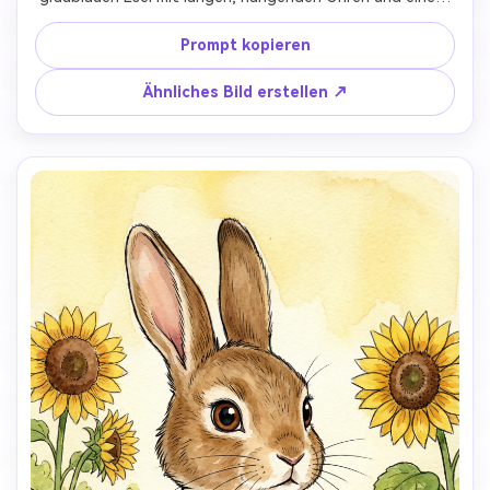
ruhigen, leicht melancholischen Ausdruck. Nutze 
klassischen Kinderanimations- und Aquarell-Bilderbuchstil. 
Prompt kopieren
Gedämpfte Pastellfarben, weiches Licht, ruhige, 
tröstende Atmosphäre. Die Figur sollte nachdenklich, 
Ähnliches Bild erstellen ↗
herzlich und emotional warm wirken. Minimaler 
Hintergrund mit friedlicher Bilderbuchstimmung. Kein 
Realismus, kein menschliches Gesicht, keine düstere oder 
trübe Stimmung.