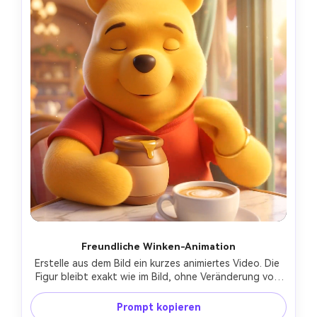
Freundliche Winken-Animation
Erstelle aus dem Bild ein kurzes animiertes Video. Die 
Figur bleibt exakt wie im Bild, ohne Veränderung von 
Gesicht, Körperproportionen oder Stil. Füge eine klare, 
aber sanfte Winkbewegung hinzu: Die Figur hebt 
Prompt kopieren