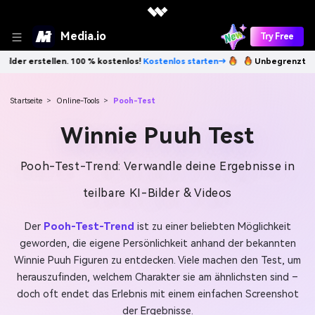
Media.io
Try Free
tarten→
Unbegrenzt KI-Bilder erstellen. 100 % kostenlos!
Kostenlos s
Startseite
>
Online-Tools
>
Pooh-Test
Winnie Puuh Test
Pooh-Test-Trend: Verwandle deine Ergebnisse in
teilbare KI-Bilder & Videos
Der
Pooh-Test-Trend
ist zu einer beliebten Möglichkeit
geworden, die eigene Persönlichkeit anhand der bekannten
Winnie Puuh Figuren zu entdecken. Viele machen den Test, um
herauszufinden, welchem Charakter sie am ähnlichsten sind –
doch oft endet das Erlebnis mit einem einfachen Screenshot
der Ergebnisse.