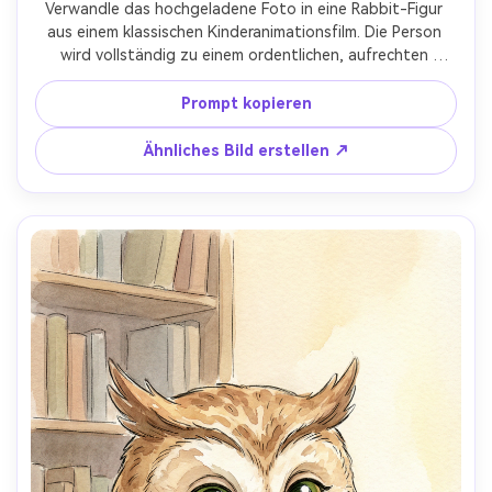
Verwandle das hochgeladene Foto in eine Rabbit-Figur 
aus einem klassischen Kinderanimationsfilm. Die Person 
wird vollständig zu einem ordentlichen, aufrechten 
Kaninchen mit wachsamen Augen und einer organisierten, 
ausdrucksstarken Persönlichkeit. Verwende handgemalten 
Prompt kopieren
Bilderbuchstil mit klaren Linien und Aquarelltexturen. 
Warme Gelb- und Erdtöne, saubere Komposition. Die 
Ähnliches Bild erstellen ↗
Figur soll verantwortungsvoll, leicht ernst, aber fürsorglich 
wirken. Einfacher Garten- oder Bilderbuch-Hintergrund. 
Kein Realismus, keine menschlichen Gesichtszüge, kein 
moderner Cartoon-Stil.