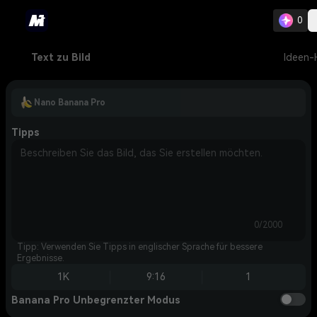
0
Text zu Bild
Ideen-
Nano Banana Pro
Tipps
0/2000
Tipp: Verwenden Sie Tipps in englischer Sprache für bessere
Ergebnisse.
1K
9:16
1
Banana Pro Unbegrenzter Modus