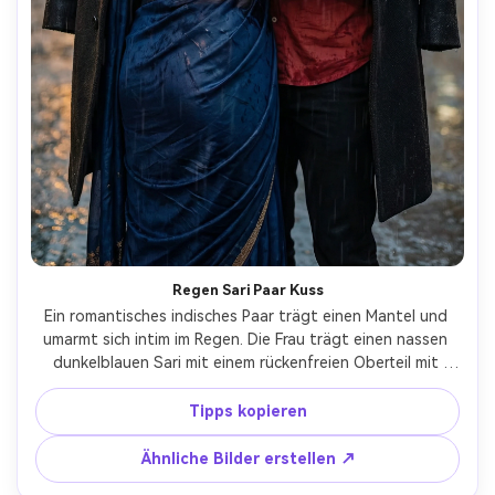
Regen Sari Paar Kuss
Ein romantisches indisches Paar trägt einen Mantel und 
umarmt sich intim im Regen. Die Frau trägt einen nassen 
dunkelblauen Sari mit einem rückenfreien Oberteil mit 
einem dekorativen Schnürband und ihr Haar ist nass und 
fließend. Der Mann im nassen roten Hemd umarmte sie 
Tipps kopieren
fest, und sie lehnten sich aneinander. Die Atmosphäre ist 
sanft und einladend, das sanfte natürliche Licht 
Ähnliche Bilder erstellen ↗
unterstreicht die fallenden Regentropfen. "Ändern Sie 