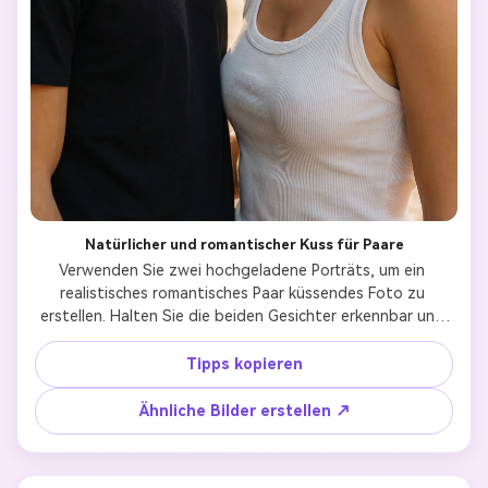
Natürlicher und romantischer Kuss für Paare
Verwenden Sie zwei hochgeladene Porträts, um ein 
realistisches romantisches Paar küssendes Foto zu 
erstellen. Halten Sie die beiden Gesichter erkennbar und 
natürlich. Das Paar steht dicht beieinander, küsst sich 
sanft mit sanften emotionalen Ausdrücken, die Augen 
Tipps kopieren
leicht geschlossen. Natürliche Hautstruktur, genaue 
Gesichtsproportionen, realistische Beleuchtung. Film-
Ähnliche Bilder erstellen ↗
Prime-Time-Licht, geringe Schärfentiefe, weiche 
Hintergrundunschärfe. Hyper-realistischer Foto-Stil, hohe 
Auflösung, intime und authentische Paarmomente.