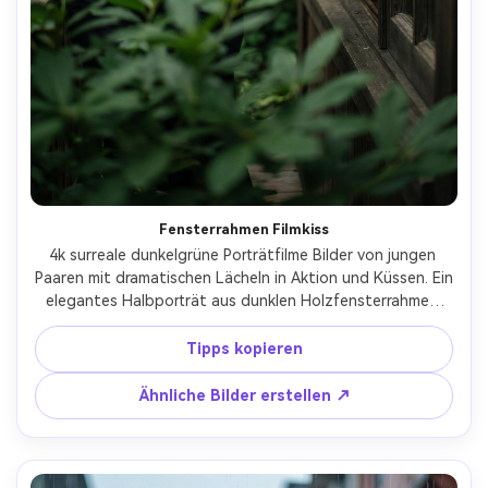
Fensterrahmen Filmkiss
4k surreale dunkelgrüne Porträtfilme Bilder von jungen 
Paaren mit dramatischen Lächeln in Aktion und Küssen. Ein 
elegantes Halbporträt aus dunklen Holzfensterrahmen 
mit sanfter und melancholischer Beleuchtung. Der 
Hintergrund zeichnet sich durch sehr verschwommene, 
Tipps kopieren
üppige grüne Blätter (Bokeh) aus, die einen hohen 
Kontrast erzeugen. Unfokussierte grüne Blätter im 
Ähnliche Bilder erstellen ↗
Vordergrund verleihen Tiefe. Die allgemeine Ästhetik ist 
ruhig, bodenständig und filmisch. Er posiert auf 
romantische und stilvolle Weise und lehnt sich beiläufig 
aus dem Fenster.