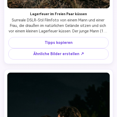
Lagerfeuer im Freien Paar küssen
Surreale DSLR-Stil Filmfoto von einem Mann und einer 
Frau, die draußen im natürlichen Gelände sitzen und sich 
vor einem kleinen Lagerfeuer küssen. Der junge Mann (172 
cm groß, schlanker Körper, Gesichtsform und Frisur 
identisch wie der Referentin, schwarze Haare) trug ein 
Tipps kopieren
weißes T-Shirt mit einem hellen karierten Hemd und einer 
dunklen Hose. Die junge Frau (schlank, mit langen, glatten 
Ähnliche Bilder erstellen ↗
schwarzen Haaren und Brille) trug ein rot-weißes 
Blumenkleid mit einem Schal um die Schultern.