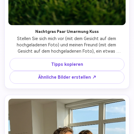
Nachtgras Paar Umarmung Kuss
Stellen Sie sich mich vor (mit dem Gesicht auf dem 
hochgeladenen Foto) und meinen Freund (mit dem 
Gesicht auf dem hochgeladenen Foto), ein etwas 
dunkleres, romantisches Foto, das unsere Paarmomente 
im Freien am Abend einfängt. Mit dunklen lockigen Haaren, 
Tipps kopieren
einem braunen oder taupen Kapuzenpullover und einer 
hellen Hose sitzt er rechts. Er umarmte und küsste mich, 
Ähnliche Bilder erstellen ↗
und ich lehnte mich an ihn. Ich habe mittlere dunkle Haare 
und trage ein weißes eng anliegendes Hemd und einen 
hellen kurzen Rock. Unsere Position ist sehr tief über dem 
Boden, der mit kurzem, hellgrünem Gras bedeckt ist.