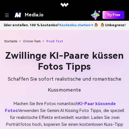
Media.io
Try Free
ostenlos starten→
Unbegrenzt KI-Bilder erstellen. 100 % kostenlos!
Startseite
>
Online-Tools
>
Pooh Test
Zwillinge KI-Paare küssen
Fotos Tipps
Schaffen Sie sofort realistische und romantische
Kussmomente
Machen Sie Ihre Fotos romantisch
KI-Paar küssende
Fotos
Verwenden Sie Gemini AI Kissing Foto Tipps, die speziell
für realistische Effekte entwickelt wurden. Laden Sie zwei
Porträtfotos hoch, kopieren Sie einen kostenlosen Kuss-Tipp