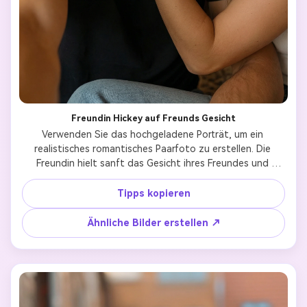
Freundin Hickey auf Freunds Gesicht
Verwenden Sie das hochgeladene Porträt, um ein 
realistisches romantisches Paarfoto zu erstellen. Die 
Freundin hielt sanft das Gesicht ihres Freundes und 
hinterließ mehrere weiche Lippenstift-Hickeys auf seinen 
Wangen. Der Freund lächelt natürlich, entspannt und mit 
Tipps kopieren
sichtbaren Kuss-Abdrücken auf seinem Gesicht. Halten 
Sie beide Seiten hoch erkennbar und realistisch, 
Ähnliche Bilder erstellen ↗
natürliche Hautstruktur und Gesichtsdetails. Warme 
Innenbeleuchtung, gemütliche Atmosphäre, intime 
Paarmomente. Realistischer Stil, ehrliches Selfie-Gefühl, 
das wie echte Paarfotos in sozialen Medien geteilt wird.