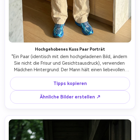
Hochgehobenes Kuss Paar Porträt
"Ein Paar (identisch mit dem hochgeladenen Bild, ändern 
Sie nicht die Frisur und Gesichtsausdruck), verwenden 
Mädchen Hintergrund. Der Mann hält einen liebevollen 
Blick und die Frau trägt einen Sari in der gleichen Farbe, 
natürlich betont die fettige Haut der Frau. Der Mann 
Tipps kopieren
trägt ein schwarzes t-Shirt mit lockerer Ladung und 
blauen Reflexionen. Sie schauen in die Kamera und stehen 
Ähnliche Bilder erstellen ↗
dort mit einem Mädchen in ihren Armen und küssen mit 
ihren Lippen.