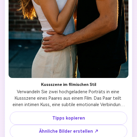
Kussszene im filmischen Stil
Verwandeln Sie zwei hochgeladene Porträts in eine 
Kussszene eines Paares aus einem Film. Das Paar teilt 
einen intimen Kuss, eine subtile emotionale Verbindung 
und eine natürliche körperliche Interaktion. Warme 
Filmbeleuchtung, Filmstil Farbabstufung, sanfte Highlights 
Tipps kopieren
und Schatten. Realistische Gesichtsdetails, natürliche 
Ausdrücke, kein künstlicher oder Cartoon-Stil. Sieht aus 
Ähnliche Bilder erstellen ↗
wie ein romantischer Film statisch, surreal, emotional und 