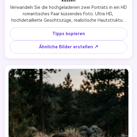
küssen
Verwandeln Sie die hochgeladenen zwei Porträts in ein HD 
romantisches Paar küssendes Foto. Ultra HD, 
hochdetaillierte Gesichtszüge, realistische Hautstruktur. 
Natürliche Kusspositionen, emotionale Verbindungen, 
authentische Ausdrücke. Professioneller Fotografie-Stil, 
Tipps kopieren
filmisches Licht, kein Cartoon-oder Anime-Look. Sieht aus 
wie ein echtes Paarfoto, nicht von künstlicher Intelligenz 
Ähnliche Bilder erstellen ↗
generiert.