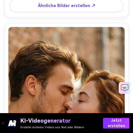
identisches Gesichtsmatch in Referenz A trägt eine 
Ähnliche Bilder erstellen ↗
himmelgelbe Jacke mit weißem t-Shirt und weißer Hose 
darunter
KI-Videogenerator
Jetzt
erstellen
Erstelle mühelos Videos aus Text oder Bildern