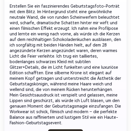
Erstellen Sie ein faszinierendes Geburtstagsfoto-Porträt
mit dem Blitz. Im Hintergrund steht eine gewöhnliche
neutrale Wand, die von runden Scheinwerfern beleuchtet
wird, scharfe, dramatische Schatten hinter mir wirft und
einen filmischen Effekt erzeugt. Ich nahm eine Profilpose
und lernte ein wenig nach vorne, als würde ich die Kerzen
auf dem reichhaltigen Schokoladenkuchen ausblasen, den
ich sorgfältig mit beiden Händen hielt, auf dem 28
angezündete Kerzen angezündet waren, deren warmes
Licht die Feier verleihte. Ich trug ein tailliertes,
bodenlanges schwarzes Kleid mit subtilen
Glitzer+Details, die im Licht funkelten und eine luxuriöse
Edition schafften. Eine silberne Krone ist elegant auf
meinem Kopf getragen und unterstreicht die Ästhetik der
Geburtstagskönigin, während meine Haare weich und
wellend sind, die von meinem Rücken herunterhängen.
Mein Gesichtsausdruck ist verspielt und gelassen, meine
Lippen sind geschürzt, als würde ich Luft blasen, um den
genauen Moment der Geburtstagsmagie einzufangen. Die
Workwear ist schick, filmisch und modern – die perfekte
Balance aus raffiniertem und lustigem Stil wie ein Haute-
Fashion-Geburtstagsevent.