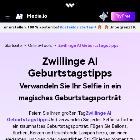
Media.io
Try Free
. 100 % kostenlos!
Kostenlos starten→
Unbegrenzt KI-Bilder erstelle
Startseite
>
Online-Tools
>
Zwillinge AI Geburtstagstipps
Zwillinge AI
Geburtstagstipps
Verwandeln Sie Ihr Selfie in ein
magisches Geburtstagsporträt
Feiern Sie Ihren großen Tag
Zwillinge AI
Geburtstagstipps
Und verwandeln Sie jedes Selfie sofort in
ein traumhaftes Geburtstagsporträt. Fügen Sie Ballons,
Kuchen, Kerzen und leuchtende Lampen hinzu, um einen
eleganten, lustigen oder gemütlichen Stil für jeden Moment zu