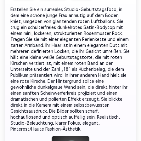
Erstellen Sie ein surreales Studio-Geburtstagsfoto, in
dem eine schöne junge Frau anmutig auf dem Boden
kniet, umgeben von glänzenden roten Luftballons. Sie
trug ein schulterfreies dunkelrotes Satin-Bodytop mit
einem mini, lockeren, strukturierten Rosenmuster Rock.
Tragen Sie sie mit einer eleganten Perlenkette und einem
zarten Armband. Ihr Haar ist in einem eleganten Dutt mit
mehreren definierten Locken, die ihr Gesicht umreißen. Sie
hält eine kleine weiße Geburtstagstorte, die mit roten
Kirschen verziert ist, mit einem roten Band an der
Unterseite und der Zahl „18“ als Kuchenbelag, die dem
Publikum präsentiert wird. In ihrer anderen Hand hielt sie
eine rote Kirsche. Der Hintergrund sollte eine
gewöhnliche dunkelgraue Wand sein, die direkt hinter ihr
einen sanften Scheinwerferkreis projiziert und einen
dramatischen und polierten Effekt erzeugt. Sie blickte
direkt in die Kamera mit einem selbstbewussten
Gesichtsausdruck. Die Bilder sollten scharf,
hochauflösend und optisch auffällig sein. Realistisch,
Studio-Beleuchtung, klarer Fokus, elegant,
Pinterest/Haute Fashion-Ästhetik.