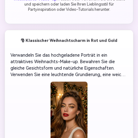
und speichern oder laden Sie Ihren Lieblingsstil für
Partyinspiration oder Video-Tutorials herunter.
🎅 Klassischer Weihnachtscharm in Rot und Gold
Verwandeln Sie das hochgeladene Porträt in ein 
attraktives Weihnachts-Make-up. Bewahren Sie die 
gleiche Gesichtsform und natürliche Eigenschaften. 
Verwenden Sie eine leuchtende Grundierung, eine weiche 
Kontur, einen goldenen Lidschatten, einen feinen 
Eyeliner, lange gewölbte Wimpern und klassische rote 
glänzende Lippen. Fügen Sie subtile Glitzer-Highlights 
auf den Wangen hinzu. Warme Urlaubsbeleuchtung, 
Filmporträtstil, superrealistische Fotos.