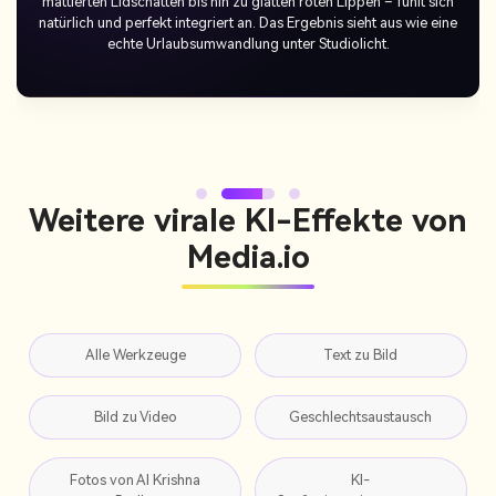
eingeschlossen und mein Beitrag ging viral. Jeder liebt die Realität
des Urlaubsstrahls und ich bekomme eine Reihe von
Kommentaren, die fragen, welche Art von Filter oder Produkt ich
benutze.
Weitere virale KI-Effekte von
Media.io
Alle Werkzeuge
Text zu Bild
Bild zu Video
Geschlechtsaustausch
Fotos von AI Krishna
KI-