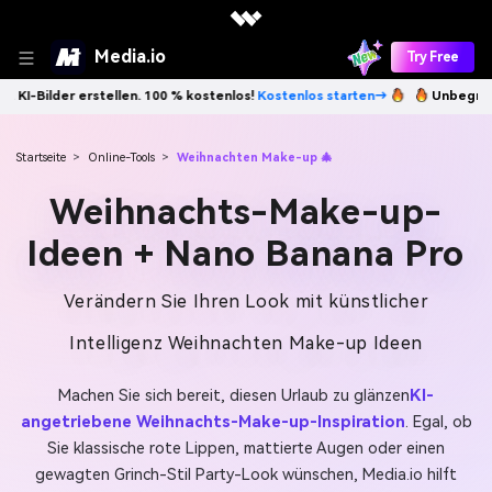
Media.io
Try Free
rstellen. 100 % kostenlos!
Kostenlos starten→
Unbegrenzt KI-Bilder 
Startseite
>
Online-Tools
>
Weihnachten Make-up 🎄
Weihnachts-Make-up-
Ideen + Nano Banana Pro
Verändern Sie Ihren Look mit künstlicher
Intelligenz Weihnachten Make-up Ideen
Machen Sie sich bereit, diesen Urlaub zu glänzen
KI-
angetriebene Weihnachts-Make-up-Inspiration
. Egal, ob
Sie klassische rote Lippen, mattierte Augen oder einen
gewagten Grinch-Stil Party-Look wünschen, Media.io hilft