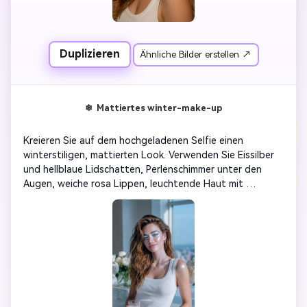
Duplizieren
Ähnliche Bilder erstellen ↗
❄ ️ Mattiertes winter-make-up
Kreieren Sie auf dem hochgeladenen Selfie einen 
winterstiligen, mattierten Look. Verwenden Sie Eissilber 
und hellblaue Lidschatten, Perlenschimmer unter den 
Augen, weiche rosa Lippen, leuchtende Haut mit 
mattierten Highlights auf Wangen und Nase. Fügen Sie 
zarte Schneeflocken-Glitzer um das Gesicht hinzu. Eisige 
Filmbeleuchtung, Urlaubsschönheitsfotografie, 
realistische Urlaubsporträts.