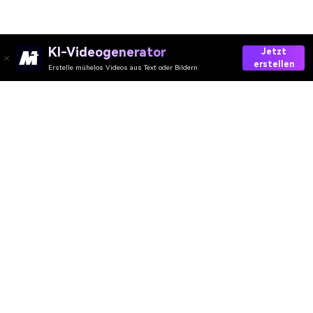
KI-Videogenerator
Jetzt
erstellen
Erstelle mühelos Videos aus Text oder Bildern
Generate Your Christmas Makeup Now! 🎅
Media.io Online Tools Quality Rating：
4.7 (162,357 Votes)
AI-Video
AI-Bild
AI-Audio