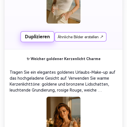
Duplizieren
Ähnliche Bilder erstellen ↗
✨ Weicher goldener Kerzenlicht Charme
Tragen Sie ein elegantes goldenes Urlaubs-Make-up auf 
das hochgeladene Gesicht auf. Verwenden Sie warme 
Kerzenlichttöne: goldene und bronzene Lidschatten, 
leuchtende Grundierung, rosige Rouge, weiche 
korallenfarbene Lippen und strahlende Highlights. Die 
Beleuchtung sollte ähnlich wie die leuchtenden Kerzen 
beim Weihnachtsessen sein. Gemütlich, romantisch, 
Premium-Look, realistische Urlaubsporträts.