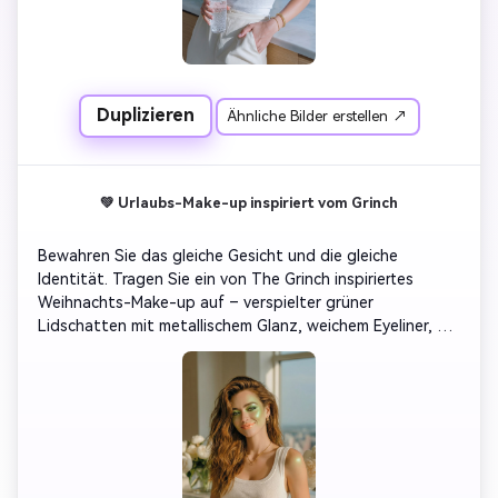
Duplizieren
Ähnliche Bilder erstellen ↗
💚 Urlaubs-Make-up inspiriert vom Grinch
Bewahren Sie das gleiche Gesicht und die gleiche 
Identität. Tragen Sie ein von The Grinch inspiriertes 
Weihnachts-Make-up auf – verspielter grüner 
Lidschatten mit metallischem Glanz, weichem Eyeliner, 
langen lockigen Wimpern und hellpfirsichfarbenen Lippen. 
Fügen Sie sanfte grüne Highlights an den 
Wangenknochen hinzu, um eine lustige, kreative 
Atmosphäre zu schaffen. Inspiriert von 
Weihnachtsfilmcharakteren, Filmbeleuchtungen, surrealen 
Urlaubsporträts.