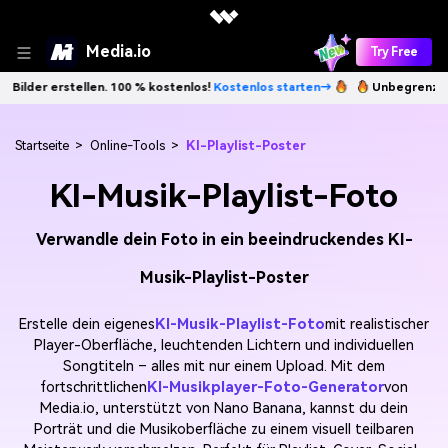
Media.io
Try Free
. 100 % kostenlos!
Kostenlos starten→
Unbegrenzt KI-Bilder erstelle
Startseite
>
Online-Tools
>
KI-Playlist-Poster
KI-Musik-Playlist-Foto
Verwandle dein Foto in ein beeindruckendes KI-
Musik-Playlist-Poster
Erstelle dein eigenes
KI-Musik-Playlist-Foto
mit realistischer
Player-Oberfläche, leuchtenden Lichtern und individuellen
Songtiteln – alles mit nur einem Upload. Mit dem
fortschrittlichen
KI-Musikplayer-Foto-Generator
von
Media.io, unterstützt von Nano Banana, kannst du dein
Porträt und die Musikoberfläche zu einem visuell teilbaren