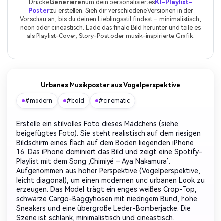
Drücke
Generieren
um dein personalisiertes
KI-Playlist-
Poster
zu erstellen. Sieh dir verschiedene Versionen in der
Vorschau an, bis du deinen Lieblingsstil findest – minimalistisch,
neon oder cineastisch. Lade das finale Bild herunter und teile es
als Playlist-Cover, Story-Post oder musik-inspirierte Grafik.
Urbanes Musikposter aus Vogelperspektive
#modern
#bold
#cinematic
Erstelle ein stilvolles Foto dieses Mädchens (siehe
beigefügtes Foto). Sie steht realistisch auf dem riesigen
Bildschirm eines flach auf dem Boden liegenden iPhone
16. Das iPhone dominiert das Bild und zeigt eine Spotify-
Playlist mit dem Song ‚Chimiyé – Aya Nakamura‘.
Aufgenommen aus hoher Perspektive (Vogelperspektive,
leicht diagonal), um einen modernen und urbanen Look zu
erzeugen. Das Model trägt ein enges weißes Crop-Top,
schwarze Cargo-Baggyhosen mit niedrigem Bund, hohe
Sneakers und eine übergroße Leder-Bomberjacke. Die
Szene ist schlank, minimalistisch und cineastisch.