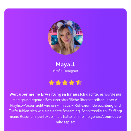
Jordan Pass.
Temporäre Benutzer
Neue soziale Trends, die ich nicht aufhören kann zu
verwenden.
Ich bin mit einem Nano-Bananen-Tipp in den KI-
Musikplayer-Foto-Trend eingeschlossen und habe ihn auf TikTok
gepostet – die Resonanz war überwältigend. Die Leute lieben es,
dass meine Playlist-Bilder professionell, emotional und völlig
teilenswert aussehen.