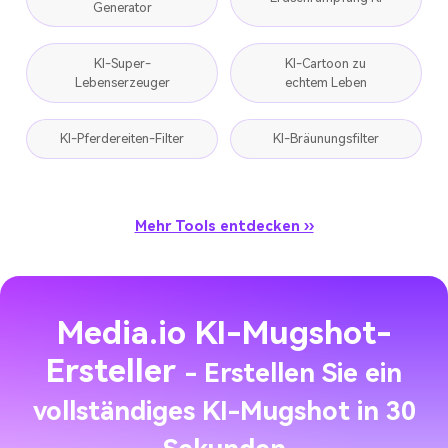
Generator
KI-Super-
KI-Cartoon zu
Lebenserzeuger
echtem Leben
KI-Pferdereiten-Filter
KI-Bräunungsfilter
Mehr Tools entdecken ››
Media.io KI-Mugshot-
Ersteller
- Erstellen Sie ein
vollständiges KI-Mugshot in 30