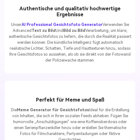
Authentische und qualitativ hochwertige
Ergebnisse
Unser
AI Professional Gesichtsfoto Generator
Verwenden Sie
Advanced
Text zu Bild
Und
Bild zu Bild
Verarbeitung, um klare,
authentische Gesichtsfotos zu liefern, die durch die Realität passiert
werden können. Die künstliche Intelligenz fügt automatisch
realistische Lichter, Schatten, Tiefe und Hauttexturen hinzu, sodass
Ihre Gesichtsfotos so aussehen, als ob sie direkt von der Fotowand
der Polizeiwache stammen.
Perfekt für Meme und Spaß
Die
Meme Generator für Gesichtsfotos
Ideal für die Erstellung
von Inhalten, die sich in Ihren sozialen Feeds abheben. Fügen Sie
humorvolle „Anschuldigungen“ wie eine Koffeinüberdosis oder
einen Serienpflanzenkiller hinzu oder erstellen Sie thematische
Fotos für Filmcharaktere, Partyeinladungen oder fiktive
Geschichten.