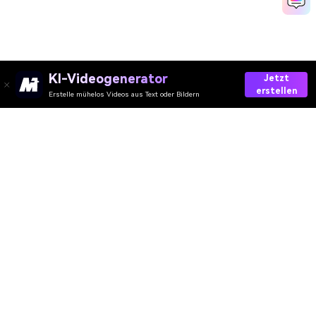
KI-Videogenerator
Jetzt
erstellen
Erstelle mühelos Videos aus Text oder Bildern
Create AI Mugshot Now
Media.io Online Tools Quality Rating：
4.7 (162,357 Votes)
AI-Video
AI-Bild