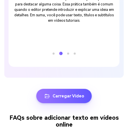
em som,
para destacar alguma coisa. Essa prática também é comum
legenda
 correta
quando o editor pretende introduzir e explicar uma ideia em
Media.
 de vídeo
detalhes. Em suma, você pode usar texto, títulos e subtítulos
com ef
otou que
em vídeos tutoriais.
recome
ntece
ídeos com
 textos
usuários
Carregar Vídeo
FAQs sobre adicionar texto em vídeos
online