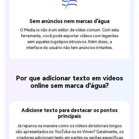
Sem anúncios nem marcas d'água
O Media.io não é um editor de vídeo comum. Com esta
ferramenta, você pode exportar vídeos com legendas
sem aqueles logotipos intrusivos. Além disso, a
interface do usuário não tem anúncios irritantes.
Por que adicionar texto em vídeos
online sem marca d'água?
te as
Adicione texto para destacar os pontos
D
principais
Na atua
icará
Já reparou na maneira como os vídeos de tutoriais longos
em seus
estudo
são apresentados no YouTube ou no Vimeo? Geralmente, os
As
dos sem
criadores adicionam texto em partes ou seções específicas
compar