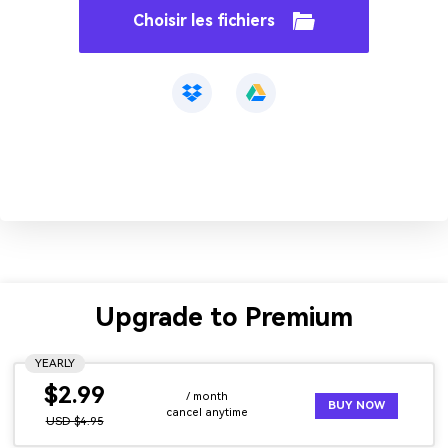
Choisir les fichiers
Upgrade to Premium
YEARLY
$2.99
/ month
BUY NOW
cancel anytime
USD $4.95