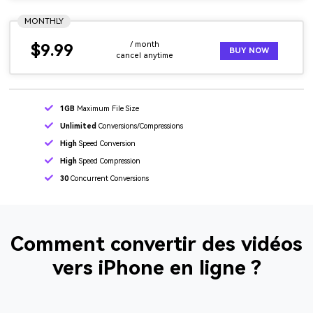
MONTHLY
/ month
$9.99
BUY NOW
cancel anytime
1GB
Maximum File Size
Unlimited
Conversions/Compressions
High
Speed Conversion
High
Speed Compression
30
Concurrent Conversions
Comment convertir des vidéos
vers iPhone en ligne ?