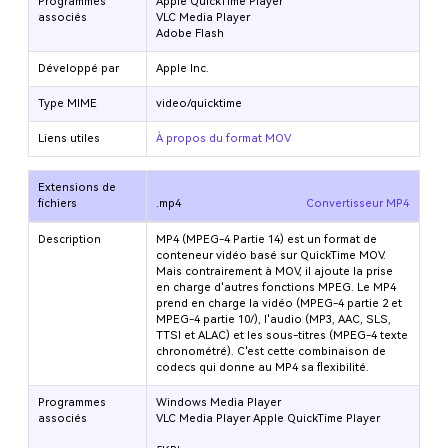
Programmes
Apple QuickTime Player
associés
VLC Media Player
Adobe Flash
Développé par
Apple Inc.
Type MIME
video/quicktime
Liens utiles
À propos du format MOV
Extensions de
fichiers
.mp4
Convertisseur MP4
Description
MP4 (MPEG-4 Partie 14) est un format de
conteneur vidéo basé sur QuickTime MOV.
Mais contrairement à MOV, il ajoute la prise
en charge d'autres fonctions MPEG. Le MP4
prend en charge la vidéo (MPEG-4 partie 2 et
MPEG-4 partie 10/
), l'audio (MP3, AAC, SLS,
TTSI et ALAC) et les sous-titres (MPEG-4 texte
chronométré). C'est cette combinaison de
codecs qui donne au MP4 sa flexibilité.
Programmes
Windows Media Player
associés
VLC Media Player Apple QuickTime Player