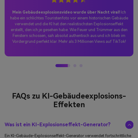
Unglaubliche Hollywood-Effekte kostenlos!
Als Filmstudentin
bin ich von der Qualität dieser KI-Gebäudeexplosions-Effekte
begeistert. Die Physik der Trümmer, die Rauchsimulation und die
Lichtintegration sind erstaunlich realistisch. Ich habe den
KI-
Explosionseffekt-Generator
für mein Klassenprojekt verwendet und
die höchste Note bekommen!
FAQs zu
KI-Gebäudeexplosions-
Effekten
Was ist ein KI-Explosionseffekt-Generator?
Ein KI-Gebäude-Explosionseffekt-Generator verwendet fortschrittliche
künstliche Intelligenz, um realistische Explosionsvideos aus Ihren Fotos