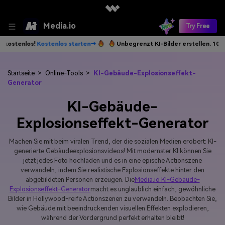
Media.io
Try Free
nlos starten→
Unbegrenzt KI-Bilder erstellen. 100 % kostenlos!
Kost
Startseite
>
Online-Tools
>
KI-Gebäude-Explosionseffekt-
Generator
KI-Gebäude-
Explosionseffekt-Generator
Machen Sie mit beim viralen Trend, der die sozialen Medien erobert: KI-
generierte Gebäudeexplosionsvideos! Mit modernster KI können Sie
jetzt jedes Foto hochladen und es in eine epische Actionszene
verwandeln, indem Sie realistische Explosionseffekte hinter den
abgebildeten Personen erzeugen. Die
Media.io KI-Gebäude-
Explosionseffekt-Generator
macht es unglaublich einfach, gewöhnliche
Bilder in Hollywood-reife Actionszenen zu verwandeln. Beobachten Sie,
wie Gebäude mit beeindruckenden visuellen Effekten explodieren,
während der Vordergrund perfekt erhalten bleibt!