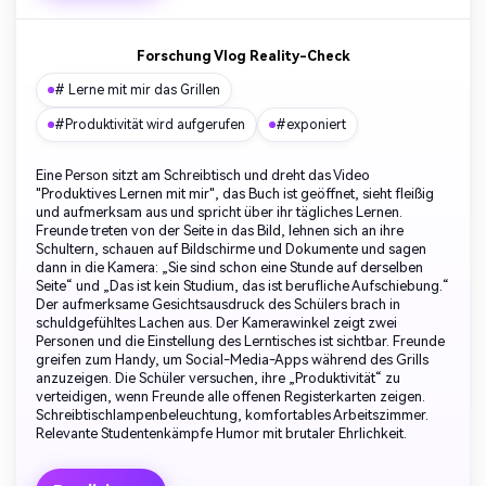
Forschung Vlog Reality-Check
# Lerne mit mir das Grillen
#Produktivität wird aufgerufen
#exponiert
Eine Person sitzt am Schreibtisch und dreht das Video
"Produktives Lernen mit mir", das Buch ist geöffnet, sieht fleißig
und aufmerksam aus und spricht über ihr tägliches Lernen.
Freunde treten von der Seite in das Bild, lehnen sich an ihre
Schultern, schauen auf Bildschirme und Dokumente und sagen
dann in die Kamera: „Sie sind schon eine Stunde auf derselben
Seite“ und „Das ist kein Studium, das ist berufliche Aufschiebung.“
Der aufmerksame Gesichtsausdruck des Schülers brach in
schuldgefühltes Lachen aus. Der Kamerawinkel zeigt zwei
Personen und die Einstellung des Lerntisches ist sichtbar. Freunde
greifen zum Handy, um Social-Media-Apps während des Grills
anzuzeigen. Die Schüler versuchen, ihre „Produktivität“ zu
verteidigen, wenn Freunde alle offenen Registerkarten zeigen.
Schreibtischlampenbeleuchtung, komfortables Arbeitszimmer.
Relevante Studentenkämpfe Humor mit brutaler Ehrlichkeit.