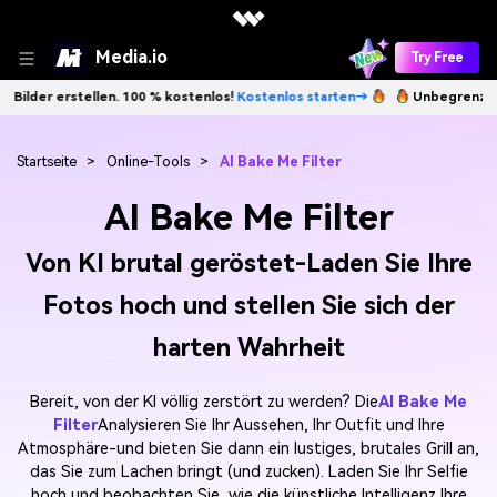
Media.io
Try Free
00 % kostenlos!
Kostenlos starten→
Unbegrenzt KI-Bilder erstellen. 
Startseite
>
Online-Tools
>
AI Bake Me Filter
AI Bake Me Filter
Von KI brutal geröstet-Laden Sie Ihre
Fotos hoch und stellen Sie sich der
harten Wahrheit
Bereit, von der KI völlig zerstört zu werden? Die
AI Bake Me
Filter
Analysieren Sie Ihr Aussehen, Ihr Outfit und Ihre
Atmosphäre-und bieten Sie dann ein lustiges, brutales Grill an,
das Sie zum Lachen bringt (und zucken). Laden Sie Ihr Selfie
hoch und beobachten Sie, wie die künstliche Intelligenz Ihre