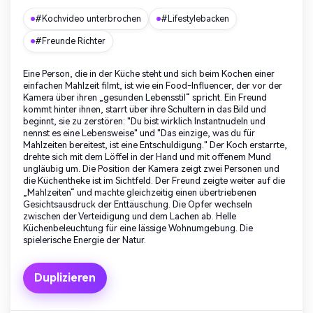
#Kochvideo unterbrochen
#Lifestylebacken
#Freunde Richter
Eine Person, die in der Küche steht und sich beim Kochen einer
einfachen Mahlzeit filmt, ist wie ein Food-Influencer, der vor der
Kamera über ihren „gesunden Lebensstil“ spricht. Ein Freund
kommt hinter ihnen, starrt über ihre Schultern in das Bild und
beginnt, sie zu zerstören: "Du bist wirklich Instantnudeln und
nennst es eine Lebensweise" und "Das einzige, was du für
Mahlzeiten bereitest, ist eine Entschuldigung." Der Koch erstarrte,
drehte sich mit dem Löffel in der Hand und mit offenem Mund
ungläubig um. Die Position der Kamera zeigt zwei Personen und
die Küchentheke ist im Sichtfeld. Der Freund zeigte weiter auf die
„Mahlzeiten“ und machte gleichzeitig einen übertriebenen
Gesichtsausdruck der Enttäuschung. Die Opfer wechseln
zwischen der Verteidigung und dem Lachen ab. Helle
Küchenbeleuchtung für eine lässige Wohnumgebung. Die
spielerische Energie der Natur.
Duplizieren