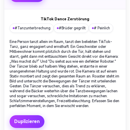
TikTok Dance Zerstörung
#Tanzunterbrechung
#Brüder gegrillt
# Peinlich
Eine Person tanzt allein im Raum, tanzt den beliebten TikTok-
Tanz, ganz engagiert und ernsthaft. Ein Geschwister oder
Mitbewohner kommt plötzlich durch die Tür, hält stehen und
starrt, geht dann mit enttäuschtem Gesicht direkt vor die Kamera:
„Was machst du?“ Und "Du siehst aus wie ein defekter Roboter."
Der Tänzer blieb auf halbem Weg stehen, erstarrte in einer
unangenehmen Haltung und wurde rot. Die Kamera ist auf einem
Stativ montiert und zeigt den gesamten Raum an. Roaster steht im
Bild und untersucht die Bewegungen der Tänzer mit urteilenden
Gesten. Die Tänzer versuchen, dies als Trend zu erklären,
während die Bäcker weiterhin über die Tanzbewegungen lachen
und sogar versuchen, schreckliche Imitationen zu machen.
Schlafzimmereinstellungen, Freizeitbeleuchtung. Erfassen Sie den
perfekten Moment, in dem Sie erwischt werden.
Duplizieren