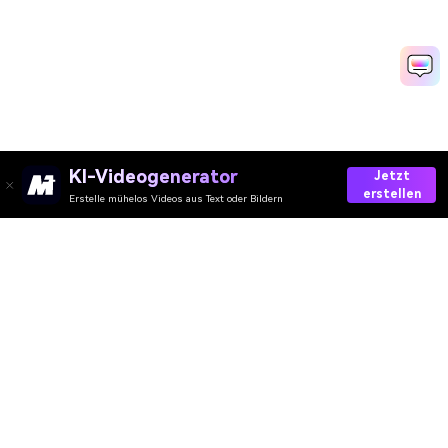
KI-Videogenerator
Jetzt
erstellen
Erstelle mühelos Videos aus Text oder Bildern
Get Roasted By AI Now
Media.io Online Tools Quality Rating：
4.7 (162,357 Votes)
AI-Video