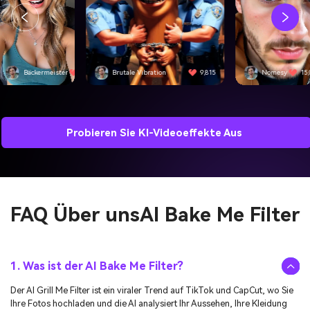
utale Vibration
9,815
Nomesy
15,092
Kringe
Probieren Sie KI-Videoeffekte Aus
FAQ Über uns
AI Bake Me Filter
1. Was ist der AI Bake Me Filter?
Der AI Grill Me Filter ist ein viraler Trend auf TikTok und CapCut, wo Sie
Ihre Fotos hochladen und die AI analysiert Ihr Aussehen, Ihre Kleidung