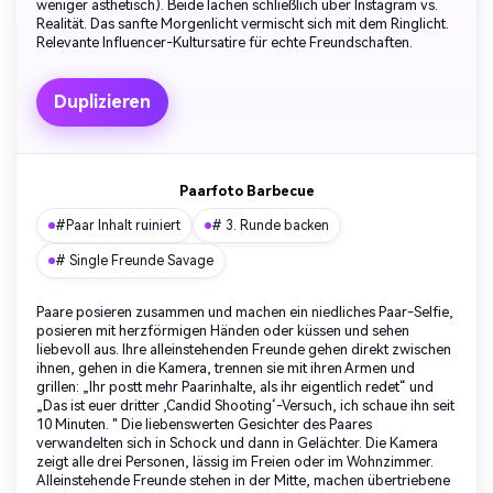
weniger ästhetisch). Beide lachen schließlich über Instagram vs.
Realität. Das sanfte Morgenlicht vermischt sich mit dem Ringlicht.
Relevante Influencer-Kultursatire für echte Freundschaften.
Duplizieren
Unbegrenzt KI-
Bilder erstellen.
100 % kostenlos!
Paarfoto Barbecue
#Paar Inhalt ruiniert
# 3. Runde backen
Kostenlos Starten→
# Single Freunde Savage
Paare posieren zusammen und machen ein niedliches Paar-Selfie,
posieren mit herzförmigen Händen oder küssen und sehen
liebevoll aus. Ihre alleinstehenden Freunde gehen direkt zwischen
ihnen, gehen in die Kamera, trennen sie mit ihren Armen und
grillen: „Ihr postt mehr Paarinhalte, als ihr eigentlich redet“ und
„Das ist euer dritter ‚Candid Shooting‘-Versuch, ich schaue ihn seit
10 Minuten. " Die liebenswerten Gesichter des Paares
verwandelten sich in Schock und dann in Gelächter. Die Kamera
zeigt alle drei Personen, lässig im Freien oder im Wohnzimmer.
Alleinstehende Freunde stehen in der Mitte, machen übertriebene