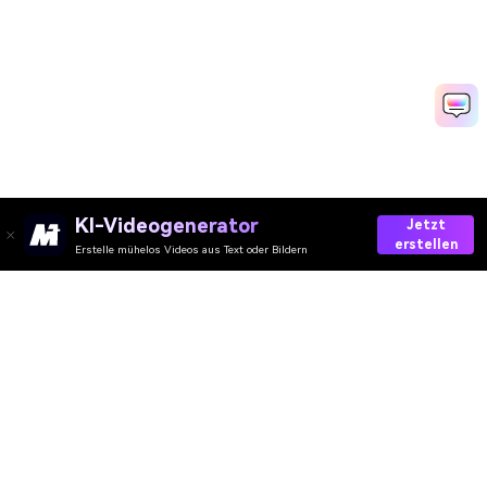
KI-Videogenerator
Jetzt
erstellen
Erstelle mühelos Videos aus Text oder Bildern
Create Your AI Santa Photo Today ✨
Media.io Online Tools Quality Rating：
4.7 (162,357 Votes)