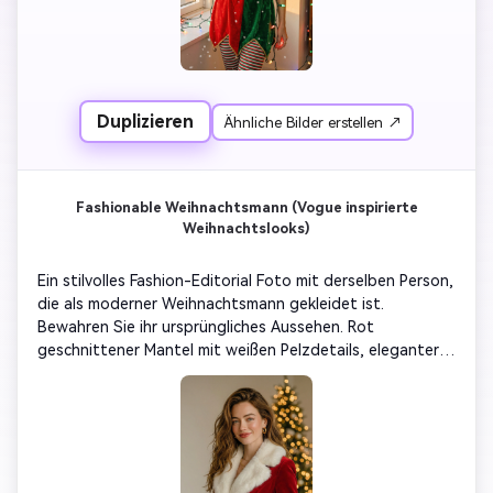
Duplizieren
Ähnliche Bilder erstellen ↗
Fashionable Weihnachtsmann (Vogue inspirierte
Weihnachtslooks)
Ein stilvolles Fashion-Editorial Foto mit derselben Person, 
die als moderner Weihnachtsmann gekleidet ist. 
Bewahren Sie ihr ursprüngliches Aussehen. Rot 
geschnittener Mantel mit weißen Pelzdetails, eleganter 
Beleuchtung, glatter Zeitschriftenstil, sanfter goldener 
Glanz. Minimaler Hintergrund mit Bokeh 
Weihnachtsbeleuchtung und luxuriöser festlicher 
Atmosphäre. Hyperrealistische Porträtfotografie.