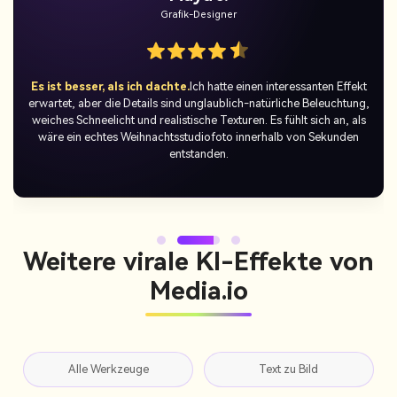
Temporäre Benutzer
Die perfekte TikTok-Überraschung.
Ich bin in den
Weihnachtsmann-Trend eingeschlossen und habe meine KI-
Weihnachtsmann-Fotos auf TikTok gepostet – die Reaktion war
fantastisch! Jeder liebte es, wie authentisch und fröhlich es aussah
und es wurde schnell zu meinem Lieblings-Urlaubs-Post.
Weitere virale KI-Effekte von
Media.io
Alle Werkzeuge
Text zu Bild