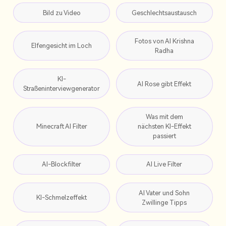
Bild zu Video
Geschlechtsaustausch
Fotos von AI Krishna
Elfengesicht im Loch
Radha
KI-
AI Rose gibt Effekt
Straßeninterviewgenerator
Was mit dem
Minecraft AI Filter
nächsten KI-Effekt
passiert
AI-Blockfilter
AI Live Filter
AI Vater und Sohn
KI-Schmelzeffekt
Zwillinge Tipps