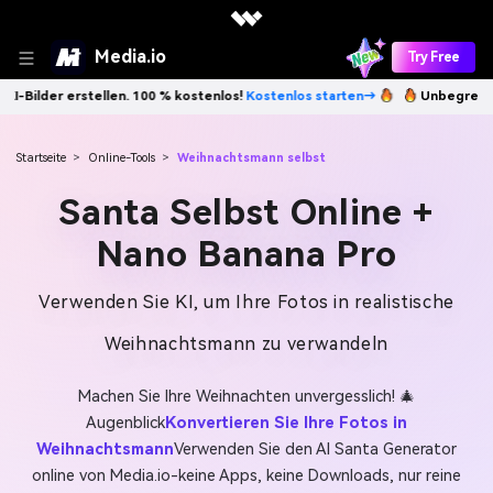
Media.io
Try Free
tellen. 100 % kostenlos!
Kostenlos starten→
Unbegrenzt KI-Bilder er
Startseite
>
Online-Tools
>
Weihnachtsmann selbst
Santa Selbst Online +
Nano Banana Pro
Verwenden Sie KI, um Ihre Fotos in realistische
Weihnachtsmann zu verwandeln
Machen Sie Ihre Weihnachten unvergesslich! 🎄
Augenblick
Konvertieren Sie Ihre Fotos in
Weihnachtsmann
Verwenden Sie den AI Santa Generator
online von Media.io-keine Apps, keine Downloads, nur reine