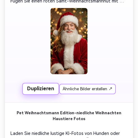
Fügen Sie einen roten Samt-Weihnachtsmannhut mit 
weißen Pelzbeschnitten, flauschigen Barten und einem 
warmen Weihnachtshintergrund mit sanften goldenen 
Lichtern, Kiefernbokeh und fallenden Schneeflocken 
hinzu. Filmbeleuchtung, detaillierte Texturen, 
surrealistischer, professioneller Urlaubsfoto-Stil.
Duplizieren
Ähnliche Bilder erstellen ↗
Pet Weihnachtsmann Edition-niedliche Weihnachten
Haustiere Fotos
Laden Sie niedliche lustige KI-Fotos von Hunden oder 