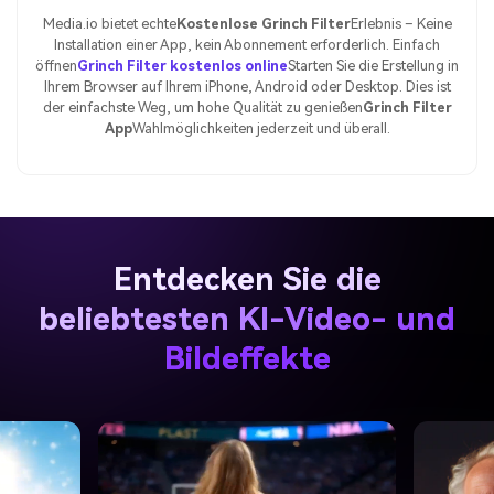
Media.io bietet echte
Kostenlose Grinch Filter
Erlebnis – Keine
Installation einer App, kein Abonnement erforderlich. Einfach
öffnen
Grinch Filter kostenlos online
Starten Sie die Erstellung in
Ihrem Browser auf Ihrem iPhone, Android oder Desktop. Dies ist
der einfachste Weg, um hohe Qualität zu genießen
Grinch Filter
App
Wahlmöglichkeiten jederzeit und überall.
Entdecken Sie die
beliebtesten KI-Video- und
Bildeffekte