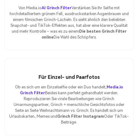
Von Media.io
AI Grinch Filter
Verstärken Sie Ihr Selfie mit
hochdetailliertem grünem Fell, ausdrucksstarken Augenbrauen und
einem filmischen Grinch-Lächeln. Es sieht ähnlich den beliebten
Snapchat- und TikTok-Effekten aus, hat aber eine klarere Qualität
und mehr Kontrolle – was es zu einem
Die besten Grinch Filter
online
Die Wahl des Schöpfers.
Für Einzel- und Paarfotos
Ob es sich um ein Einzelselfie oder ein Duo handelt,
Media.io
Grinch Filter
Beides kann perfekt gehandhabt werden.
Reproduzieren Sie virale Bearbeitungen wie Grinch
Umarmungspartner, Grinch + menschliche Gesichtsfotos oder
Seite an Seite Weihnachtsmann vs. Grinch. Es handelt sich um
Urlaubskarten, Memes und
Grinch Filter Instagram
Oder TikTok-
Beiträge.