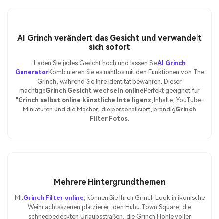
AI Grinch verändert das Gesicht und verwandelt
sich sofort
Laden Sie jedes Gesicht hoch und lassen Sie
AI Grinch
Generator
Kombinieren Sie es nahtlos mit den Funktionen von The
Grinch, während Sie Ihre Identität bewahren. Dieser
mächtige
Grinch Gesicht wechseln online
Perfekt geeignet für
"
Grinch selbst online künstliche Intelligenz
„Inhalte, YouTube-
Miniaturen und die Macher, die personalisiert, brandig
Grinch
Filter Fotos
.
Mehrere Hintergrundthemen
Mit
Grinch Filter online
, können Sie Ihren Grinch Look in ikonische
Weihnachtsszenen platzieren: den Huhu Town Square, die
schneebedeckten Urlaubsstraßen, die Grinch Höhle voller