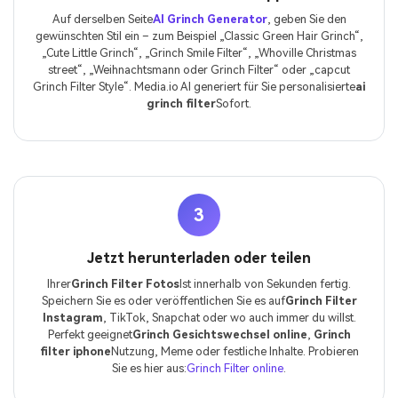
Auf derselben Seite
AI Grinch Generator
, geben Sie den
gewünschten Stil ein – zum Beispiel „Classic Green Hair Grinch“,
„Cute Little Grinch“, „Grinch Smile Filter“, „Whoville Christmas
street“, „Weihnachtsmann oder Grinch Filter“ oder „capcut
Grinch Filter Style“. Media.io AI generiert für Sie personalisierte
ai
grinch filter
Sofort.
3
Jetzt herunterladen oder teilen
Ihrer
Grinch Filter Fotos
Ist innerhalb von Sekunden fertig.
Speichern Sie es oder veröffentlichen Sie es auf
Grinch Filter
Instagram
, TikTok, Snapchat oder wo auch immer du willst.
Perfekt geeignet
Grinch Gesichtswechsel online
,
Grinch
filter iphone
Nutzung, Meme oder festliche Inhalte. Probieren
Sie es hier aus:
Grinch Filter online
.