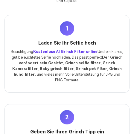
und CapCut.
1
Laden Sie Ihr Selfie hoch
Besichtigung
Kostenlose AI Grinch Filter online
Und ein klares,
gut beleuchtetes Selfie hochladen. Das passt perfekt
Der Grinch
verändert sein Gesicht
,
Grinch selfie filter
,
Grinch
Kamerafilter
,
Baby grinch filter
,
Grinch pet filter
,
Grinch
hund filter
, und vieles mehr. Volle Unterstützung für JPG und
PNG Formate.
2
Geben Sie Ihren Grinch Tipp ein