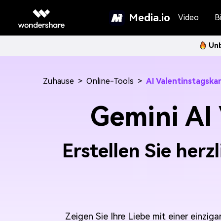
Media.io
Video
Bi
Unb
Zuhause
>
Online-Tools
>
AI Valentinstagska
Gemini AI
Erstellen Sie herz
Zeigen Sie Ihre Liebe mit einer einziga