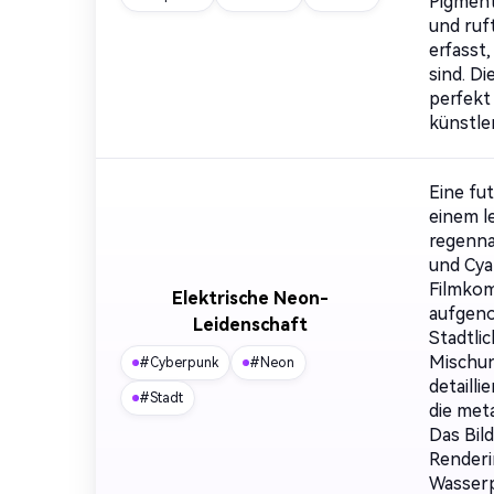
Pigment
und ruft
erfasst,
sind. Di
perfekt
künstle
Eine fu
einem l
regenna
und Cya
Filmkom
Elektrische Neon-
aufgen
Leidenschaft
Stadtlic
Mischun
#Cyberpunk
#Neon
detaill
#Stadt
die met
Das Bil
Renderi
Wasserph