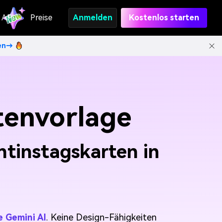
API
Preise
Anmelden
Kostenlos starten
ten→
tenvorlage
entinstagskarten in
e Gemini AI
. Keine Design-Fähigkeiten