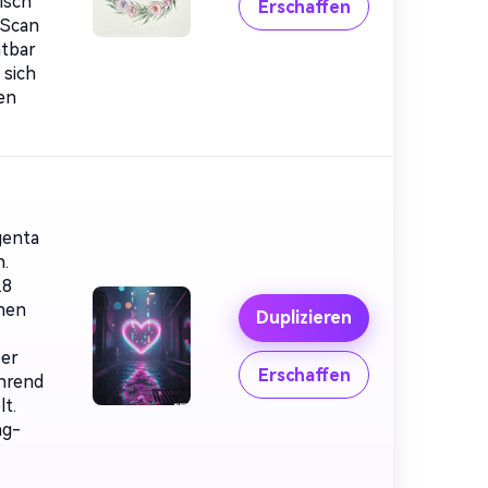
isch
Erschaffen
-Scan
htbar
 sich
en
genta
n.
.8
nen
Duplizieren
Der
Erschaffen
ährend
t.
ng-