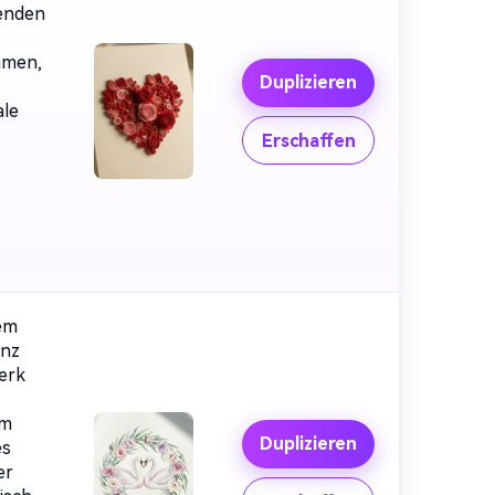
renden
mmen,
Duplizieren
ale
Erschaffen
nem
anz
erk
em
Duplizieren
es
er