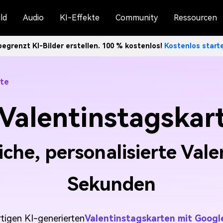
ld
Audio
KI-Effekte
Community
Ressourcen
egrenzt KI-Bilder erstellen. 100 % kostenlos!
Kostenlos star
rte
 Valentinstagskar
liche, personalisierte Val
Sekunden
rtigen KI-generierten
Valentinstagskarten mit Googl