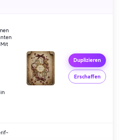
enen
anten
 Mit
Duplizieren
Erschaffen
 in
rif-