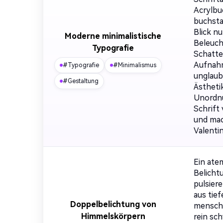
Acrylbu
buchsta
Blick n
Moderne minimalistische
Beleucht
Typografie
Schatte
Aufnahm
#Typografie
#Minimalismus
unglaub
#Gestaltung
Ästheti
Unordnu
Schrift
und mac
Valenti
Ein ate
Belicht
pulsier
aus tie
Doppelbelichtung von
menschl
Himmelskörpern
rein sc