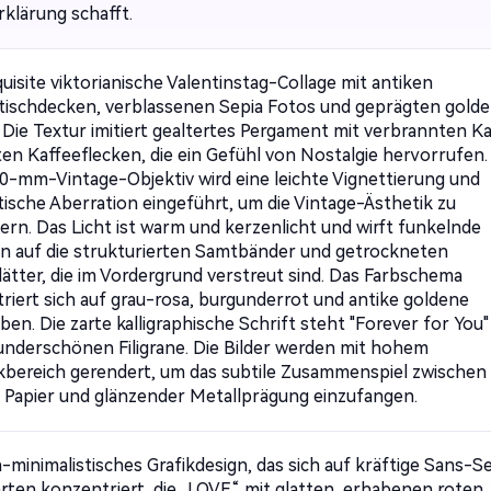
rklärung schafft.
uisite viktorianische Valentinstag-Collage mit antiken
tischdecken, verblassenen Sepia Fotos und geprägten gold
 Die Textur imitiert gealtertes Pergament mit verbrannten K
ten Kaffeeflecken, die ein Gefühl von Nostalgie hervorrufen.
0-mm-Vintage-Objektiv wird eine leichte Vignettierung und
ische Aberration eingeführt, um die Vintage-Ästhetik zu
ern. Das Licht ist warm und kerzenlicht und wirft funkelnde
n auf die strukturierten Samtbänder und getrockneten
ätter, die im Vordergrund verstreut sind. Das Farbschema
riert sich auf grau-rosa, burgunderrot und antike goldene
ben. Die zarte kalligraphische Schrift steht "Forever for You"
underschönen Filigrane. Die Bilder werden mit hohem
bereich gerendert, um das subtile Zusammenspiel zwischen
Papier und glänzender Metallprägung einzufangen.
a-minimalistisches Grafikdesign, das sich auf kräftige Sans-Se
arten konzentriert, die „LOVE“ mit glatten, erhabenen roten