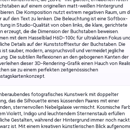
chstaben auf einem originellen matt-weißen Hintergrund
bieren. Die Komposition nutzt extrem negativen Raum, um 
ur auf den Text zu lenken. Die Beleuchtung ist eine Softbox-
ung in Studio-Qualität von oben links, die klare, gerichtete
n erzeugt, die die Dimension der Buchstaben beweisen.
en mit dem Hasselblad H6D-100c für ultraklaren Fokus un
liche Details auf der Kunststofftextur der Buchstaben. Die
k ist sauber, modern, anspruchsvoll und vermeidet jegliche
ng. Die subtilen Reflexionen an den gebogenen Kanten der
 verleihen dieser 3D-Rendering-Grafik einen Hauch von Real
hen sie zu einem perfekten zeitgenössischen
nstagskartenkonzept.
mberaubendes fotografisches Kunstwerk mit doppelter
ung, das die Silhouette eines küssenden Paares mit einer
enden, sternenvollen Nebelgalaxie vermischt. Kosmische Far
fem Violett, Indigo und leuchtendem Sternenstaub erfüllen
iche Gestalten, während der Hintergrund immer noch nackt
hwarz ist. Mit einem kreativen künstlerischen Blick aufgeno