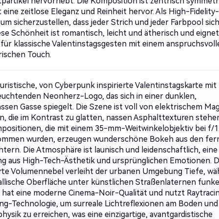
partikel hervorhebt. Die Komposition ist zentrisch symmetr
 eine zeitlose Eleganz und Reinheit hervor. Als High-Fidelity
 um sicherzustellen, dass jeder Strich und jeder Farbpool sic
ese Schönheit ist romantisch, leicht und ätherisch und eignet
 für klassische Valentinstagsgesten mit einem anspruchsvoll
rischen Touch.
turistische, von Cyberpunk inspirierte Valentinstagskarte mit
euchtenden Neonherz-Logo, das sich in einer dunklen,
ssen Gasse spiegelt. Die Szene ist voll von elektrischem Ma
n, die im Kontrast zu glatten, nassen Asphalttexturen stehe
positionen, die mit einem 35-mm-Weitwinkelobjektiv bei f/1
ommen wurden, erzeugen wunderschöne Bokeh aus den fer
htern. Die Atmosphäre ist launisch und leidenschaftlich, eine
g aus High-Tech-Ästhetik und ursprünglichen Emotionen. 
ierte Volumennebel verleiht der urbanen Umgebung Tiefe, w
allische Oberfläche unter künstlichen Straßenlaternen funkel
d hat eine moderne Cinema-Noir-Qualität und nutzt Raytraci
ng-Technologie, um surreale Lichtreflexionen am Boden und
ysik zu erreichen, was eine einzigartige, avantgardistische