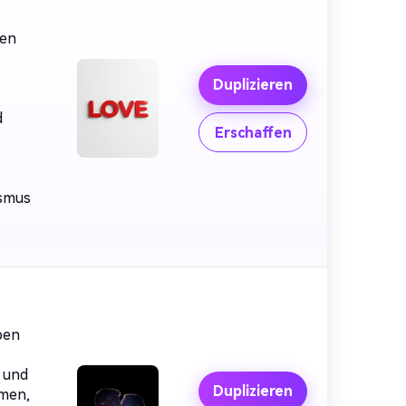
den
Duplizieren
d
Erschaffen
ismus
ben
 und
Duplizieren
mmen,