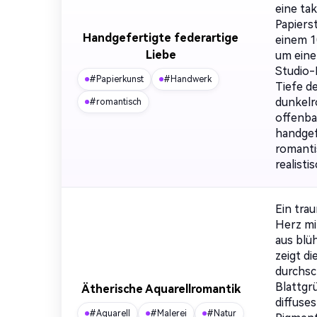
eine ta
Papiers
Handgefertigte federartige
einem 1
Liebe
um eine
Studio-
#Papierkunst
#Handwerk
Tiefe d
dunkelr
#romantisch
offenba
handgef
romanti
realist
Ein tra
Herz mi
aus blü
zeigt d
durchsc
Blattgr
Ätherische Aquarellromantik
diffuse
#Aquarell
#Malerei
#Natur