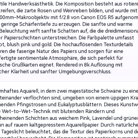
ktile Handwerksästhetik. Die Komposition besteht aus rotie
treifen, die zarte Rosen und Weinreben bilden, und wurde mit
00mm-Makroobjektiv mit f/2.8 von Canon EOS R5 aufgeno
 geringe Schärfentiefe zu erzeugen. Die sanfte und warme
Beleuchtung wirft sanfte Schatten auf, die die dreidimension
er Papierschichten unterstreichen. Die Farbpalette umfasst
ot, blush pink und gold. Die hochauflösenden Texturdetails
ren die faserige Natur des Papiers und sorgen für eine
ertigte sentimentale Atmosphäre, die sich perfekt für
sche Grußkarten eignet. Rendered in 8k Auflösung mit
ischer Klarheit und sanfter Umgebungsverschluss.
umhaftes Aquarell, in dem zwei majestätische Schwäne zu ei
teinander verflochten sind, umgeben von einem üppigen Kr
henden Pfingstrosen und Eukalyptusblättern. Dieses Kunstw
ie Wet-to-Wet-Technik mit blutenden Rändern und
heinenden Schichten aus weichem Pink, Lavendel und grün
ün auf rauem kaltgepresstem Aquarellpapier. Durch natürlich
s Tageslicht beleuchtet, das die Textur des Papierkorns und d