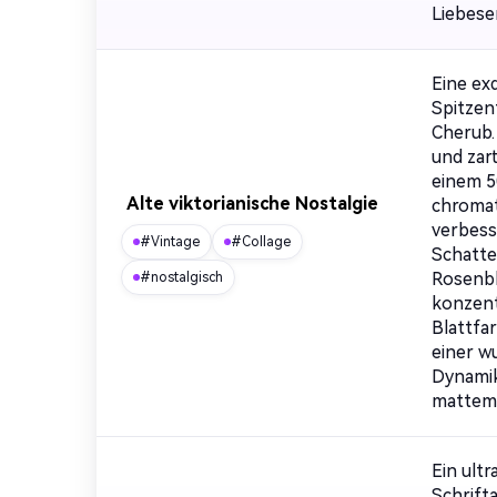
Liebese
Eine exq
Spitzen
Cherub.
und zar
einem 5
Alte viktorianische Nostalgie
chromat
verbess
#Vintage
#Collage
Schatte
Rosenbl
#nostalgisch
konzent
Blattfar
einer w
Dynamik
mattem 
Ein ultr
Schrift