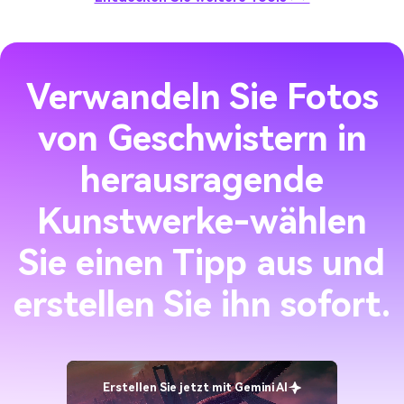
Verwandeln Sie Fotos
von Geschwistern in
herausragende
Kunstwerke-wählen
Sie einen Tipp aus und
erstellen Sie ihn sofort.
Erstellen Sie jetzt mit Gemini AI