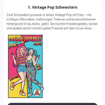
1. Vintage Pop Schwestern
Zwei Schwestern posieren in einem Vintage-Pop Art Foto – mit 
kräftigen Silhouetten, halbtonigen Texturen und bonbonfarbenem 
Hintergrund (rosa, türkis, gelb). Sie machen Friedensgesten, lachen 
und spielen dumm wie ihre guten Freunde auf dem Cover eines 
Comics aus den 90ern. Dynamische Posen, interessante 
typografische Elemente schweben herum.
Stile Schlüsselwörter:
Vintage-Pop | Energiegeistert | Comic | 
Spaß | Stilisiert