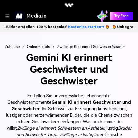
Media.io
Try Free
n. 100 % kostenlos!
Kostenlos starten→
Unbegrenzt KI-Bilder erstell
Zuhause
›
Online-Tools
›
Zwillinge KI erinnert Schwester/span >
Gemini KI erinnert
Geschwister und
Geschwister
Erstellen Sie unvergessliche, lebensechte
Geschwistermomente
Gemini KI erinnert Geschwister und
Geschwister
-Ihr Schlüssel zur Erzeugung künstlerischer,
lustiger oder herzerwärmender Bilder, die die Chemie zwischen
echten Geschwistern einfangen. Was auch immer du
willst
Zwillinge ai erinnert Schwestern an Ästhetik
, lustig
Bruder
und Schwester Tipps Zwillinge ai lustig
Oder filmische