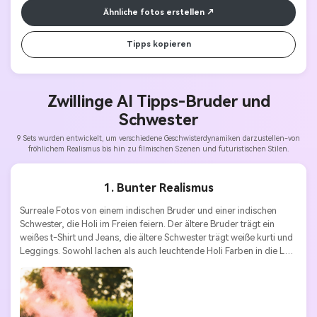
Ähnliche fotos erstellen
Tipps kopieren
Zwillinge AI Tipps-
Bruder und
Schwester
9 Sets wurden entwickelt, um verschiedene Geschwisterdynamiken darzustellen-von
fröhlichem Realismus bis hin zu filmischen Szenen und futuristischen Stilen.
1. Bunter Realismus
Surreale Fotos von einem indischen Bruder und einer indischen 
Schwester, die Holi im Freien feiern. Der ältere Bruder trägt ein 
weißes t-Shirt und Jeans, die ältere Schwester trägt weiße kurti und 
Leggings. Sowohl lachen als auch leuchtende Holi Farben in die Luft 
werfen. Lebendige Farbtöne, filmische Bewegungsunschärfe, 
hochdetaillierte Texturen, ausdrucksstarke Gesichter, fröhliche 
Geschwisterenergie, natürliche Gartenhintergründe.
Stile Schlüsselwörter:
Bunter Realismus | festlich | energisch | 